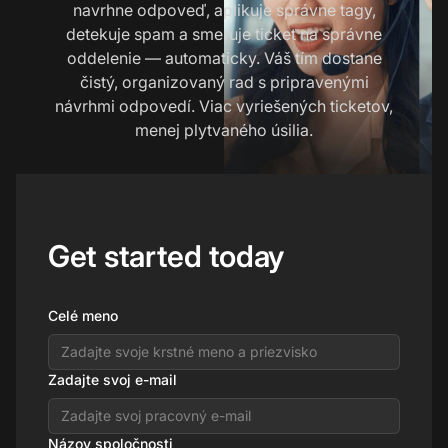
navrhne odpoveď, aplikuje správne tagy,
detekuje spam a smeruje ticket na správne
oddelenie — automaticky. Váš tím dostane
čistý, organizovaný rad s pripravenými
návrhmi odpovedí. Viac vyriešených ticketov,
menej plytvaného úsilia.
Get started today
Celé meno
Zadajte svoj e-mail
Názov spoločnosti