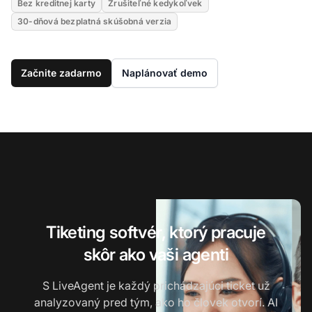
Bez kreditnej karty
Zrušiteľné kedykoľvek
30-dňová bezplatná skúšobná verzia
Začnite zadarmo
Naplánovať demo
Tiketing softvér, ktorý pracuje
skôr ako vaši agenti
S LiveAgent je každý prichádzajúci ticket už
analyzovaný pred tým, ako ho človek otvorí. AI