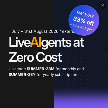
Get your
33% off
+ free AI Agent
1 July – 31st August 2026 *extended
Live
AI
gents at
Zero Cost
Use code
SUMMER-33M
for monthly and
SUMMER-33Y
for yearly subscription