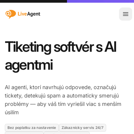
:site.title
Otv
Tiketing softvér s AI
agentmi
AI agenti, ktorí navrhujú odpovede, označujú
tickety, detekujú spam a automaticky smerujú
problémy — aby váš tím vyriešil viac s menším
úsilím
Bez poplatku za nastavenie
Zákaznícky servis 24/7