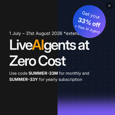
Get your
33% off
+ free AI Agent
1 July – 31st August 2026 *extended
Live
AI
gents at
Zero Cost
Use code
SUMMER-33M
for monthly and
SUMMER-33Y
for yearly subscription