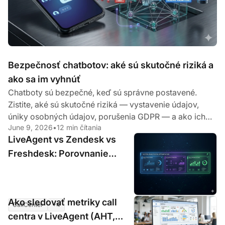
Bezpečnosť chatbotov: aké sú skutočné riziká a
ako sa im vyhnúť
Chatboty sú bezpečné, keď sú správne postavené.
Zistite, aké sú skutočné riziká — vystavenie údajov,
úniky osobných údajov, porušenia GDPR — a ako ich
June 9, 2026
•
12 min čítania
rieši chatbot zameraný na ochranu súkromia.
LiveAgent vs Zendesk vs
Freshdesk: Porovnanie
funkcií call centra (2026)
Ako sledovať metriky call
CallCenter
+4
Jun 5, 2026
•
7 min čítania
centra v LiveAgent (AHT,