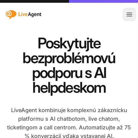
:site.title
Otv
Poskytujte
bezproblémovú
podporu s AI
helpdeskom
LiveAgent kombinuje komplexnú zákaznícku
platformu s AI chatbotom, live chatom,
ticketingom a call centrom. Automatizujte až 75
% konverzácií vďaka vstavanej AI.