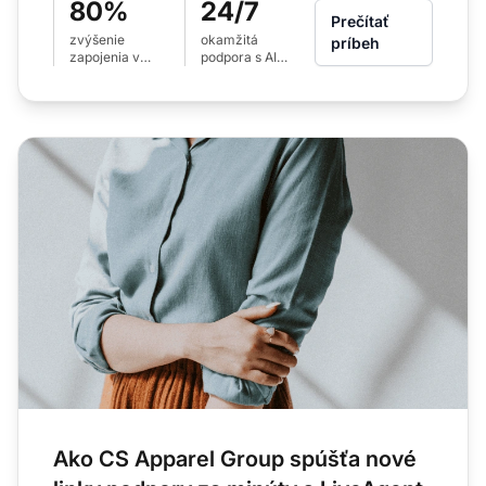
80%
24/7
Prečítať
zvýšenie
okamžitá
príbeh
zapojenia v
podpora s AI
medzinárodných
chatbotom
regiónoch
LiveAgent
Ako CS Apparel Group spúšťa nové