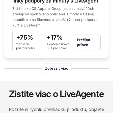
linky podpory za minúty s LiveAgent
Zistite, ako CS Apparel Group, jeden z najväčších
predajcov športového oblečenia a módy v Českej
republike a na Slovensku, zlepšil rýchlosť podpory o
75% s LiveAgent.
+75%
+17%
Prečítať
zlepšenie
zlepšenie úrovní
príbeh
priemerného
SLA pre hovory
času odpovede
(z 80% na 97%)
na e-mail (z 24h
na 6h)
Zobraziť viac
Zistite viac o LiveAgente
Pozrite si rýchlu prehliadku produktu, objavte