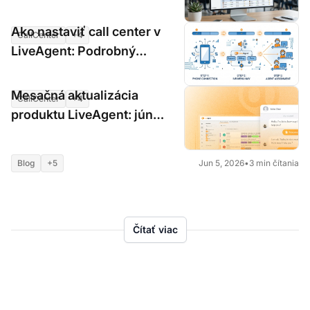
FCR, CSAT)
Ako nastaviť call center v
CallCenter
+4
Jun 5, 2026
•
6 min čítania
LiveAgent: Podrobný
sprievodca
Mesačná aktualizácia
CallCenter
+4
Jun 5, 2026
•
6 min čítania
produktu LiveAgent: jún
2026
Blog
+5
Jun 5, 2026
•
3 min čítania
Čítať viac