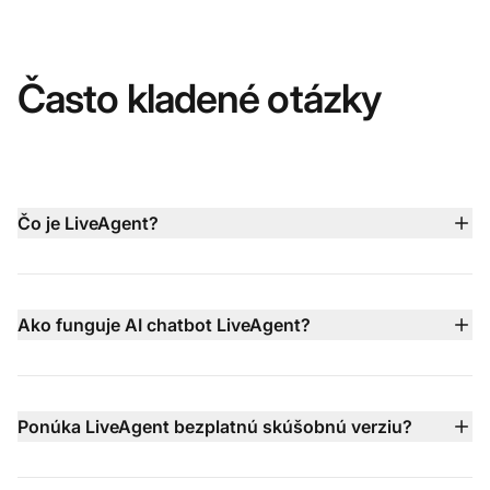
Často kladené otázky
Čo je LiveAgent?
LiveAgent je komplexná zákaznícka platforma, ktorá
spája live chat, AI chatbot, e-mailový ticketing, vstavaný
call center, podporu na sociálnych médiách a správu
Ako funguje AI chatbot LiveAgent?
knowledge base v jednom dashboarde, aby tímy mohli
AI chatbot LiveAgent funguje 24/7 vo viac ako 100
poskytovať rýchlejšiu a inteligentnejšiu podporu.
jazykoch a využíva vašu knowledge base, obsah
webových stránok a dokumenty na okamžité
Ponúka LiveAgent bezplatnú skúšobnú verziu?
odpovedanie na bežné otázky. Pri zložitejších
Áno, LiveAgent ponúka 30-dňovou bezplatnou
problémoch jednoducho odovzdá konverzáciu vašim
skúšobnou verziou, ktorá nevyžaduje kreditnú kartu,