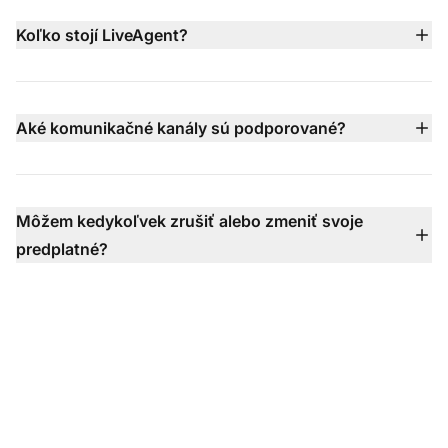
ľudským agentom s úplným kontextom.
takže si môžete otestovať všetky funkcie predtým, než
Koľko stojí LiveAgent?
si zakúpite predplatné.
Cena LiveAgent začína od $15 za agenta/mesiac (pri
ročnej fakturácii) s viacerými úrovňami plánov — Small,
Medium, Large a Enterprise — pričom každý vyšší plán
Aké komunikačné kanály sú podporované?
obsahuje pokročilejšie funkcie, ako napríklad call
LiveAgent podporuje e-mail, live chat, telefón (cez
center, integráciu sociálnych kanálov, SLA a
vstavaný call center), Facebook, X, Instagram,
dedikovanú podporu.
WhatsApp, Viber, Telegram, kontaktné formuláre,
Môžem kedykoľvek zrušiť alebo zmeniť svoje
knowledge base a ďalšie — všetko zjednotené v jednej
predplatné?
schránke, aby ste nikdy nezmeškali konverzáciu.
Samozrejme, svoje predplatné môžete kedykoľvek
navýšiť, znížiť alebo úplne zrušiť.