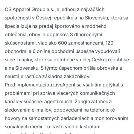
CS Apparel Group a.s. je jednou z najväčších
spoločností v Českej republike a na Slovensku, ktorá sa
špecializuje na predaj športového a módneho
oblečenia, obuvi a doplnkov. S dlhoročnými
skúsenosťami, viac ako 600 zamestnancami, 120
obchodmi a 6 online obchodmi úspešne vybudovali
silné značky, ktoré sú obľúbené v celej Českej republike
a na Slovensku. S týmto úspechom prišla obrovská a
neustále rastúca základňa zákazníkov.
Pred implementáciou LiveAgent sa však tím potýkal s
problémami pri správe viacerých komunikačných
kanálov súčasne: agenti museli žonglovať medzi
sledovaním e-mailov, odpoveďami na telefonické
hovory na samostatných zariadeniach a monitorovaním
sociálnych médií. To často viedlo k stratám