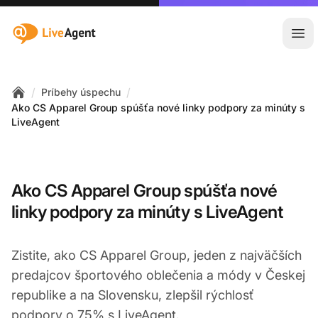
:site.title
Otv
/
/
Príbehy úspechu
Home
Ako CS Apparel Group spúšťa nové linky podpory za minúty s
LiveAgent
Ako CS Apparel Group spúšťa nové
linky podpory za minúty s LiveAgent
Zistite, ako CS Apparel Group, jeden z najväčších
predajcov športového oblečenia a módy v Českej
republike a na Slovensku, zlepšil rýchlosť
podpory o 75% s LiveAgent.