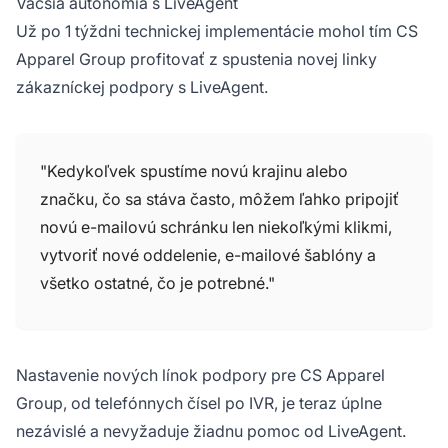
Väčšia autonómia s LiveAgent
Už po 1 týždni technickej implementácie mohol tím CS
Apparel Group profitovať z spustenia novej linky
zákazníckej podpory s LiveAgent.
"Kedykoľvek spustíme novú krajinu alebo
značku, čo sa stáva často, môžem ľahko pripojiť
novú e-mailovú schránku len niekoľkými klikmi,
vytvoriť nové oddelenie, e-mailové šablóny a
všetko ostatné, čo je potrebné."
Nastavenie nových línok podpory pre CS Apparel
Group, od telefónnych čísel po IVR, je teraz úplne
nezávislé a nevyžaduje žiadnu pomoc od LiveAgent.