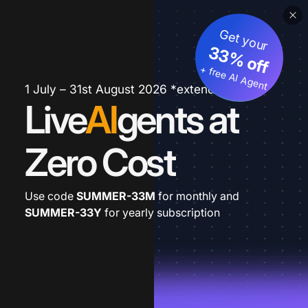
Get your
33% off
+ free AI Agent
1 July – 31st August 2026 *extended
Live
AI
gents at
Zero Cost
Use code
SUMMER-33M
for monthly and
SUMMER-33Y
for yearly subscription