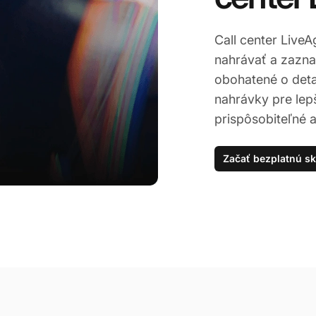
Call center Live
nahrávať a zazna
obohatené o deta
nahrávky pre lepš
prispôsobiteľné a 
Začať bezplatnú s