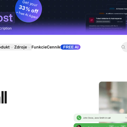
Get your
33% off
+ free AI Agent
ost
cription
odukt
Zdroje
Funkcie
Cenník
FREE AI
l