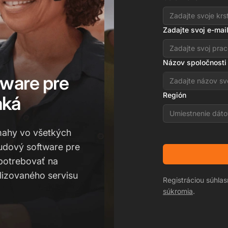
Zadajte svoj e-mai
Názov spoločnosti
tware pre
Región
aká
Umiestnenie dáto
mahy vo všetkých
udový software pre
 potrebovať na
lizovaného servisu
Registráciou súhla
súkromia
.