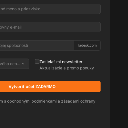
l
.ladesk.com
Zasielať mi newsletter
vého centra
Aktualizácie a promo ponuky
Vytvoriť účet ZADARMO
sm s
obchodnými podmienkami
a
zásadami ochrany