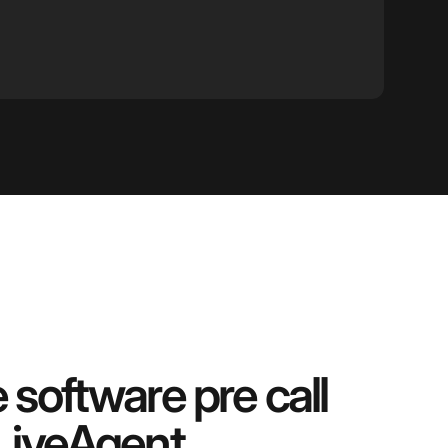
 software pre call
LiveAgent