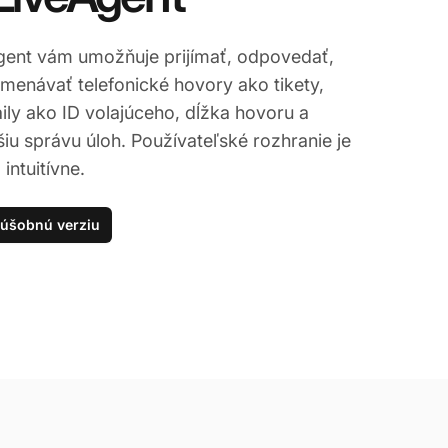
Agent vám umožňuje prijímať, odpovedať,
menávať telefonické hovory ako tikety,
ily ako ID volajúceho, dĺžka hovoru a
iu správu úloh. Používateľské rozhranie je
intuitívne.
kúšobnú verziu