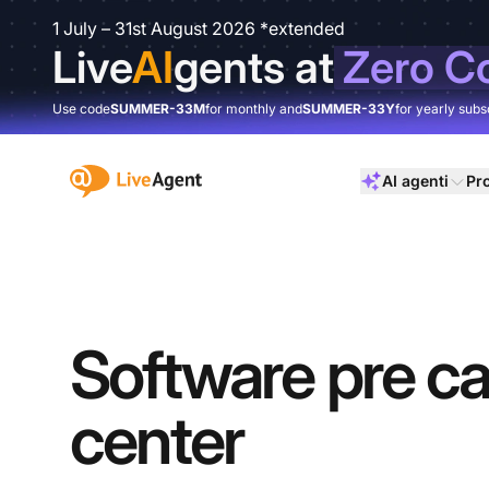
1 July – 31st August 2026 *extended
Live
AI
gents at
Zero C
Use code
SUMMER-33M
for monthly and
SUMMER-33Y
for yearly subs
:site.title
AI agenti
Pr
Software pre cal
center