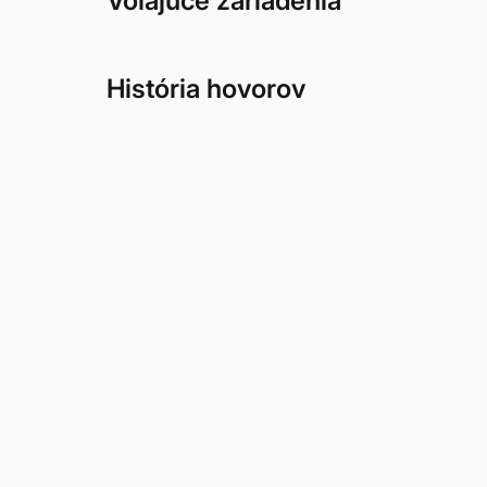
Volajúce zariadenia
História hovorov