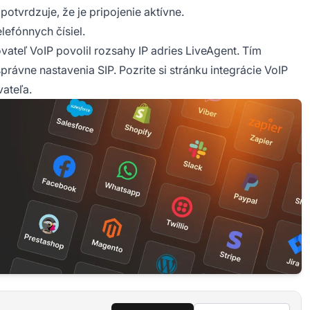
 potvrdzuje, že je pripojenie aktívne.
lefónnych čísiel.
tovateľ VoIP povolil rozsahy IP adries LiveAgent. Tím
ávne nastavenia SIP. Pozrite si stránku integrácie VoIP
ateľa.