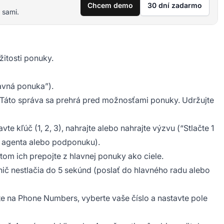
Chcem demo
30 dní zadarmo
 sami.
žitosti ponuky.
avná ponuka”).
 Táto správa sa prehrá pred možnosťami ponuky. Udržujte
e kľúč (1, 2, 3), nahrajte alebo nahrajte výzvu (“Stlačte 1
ho agenta alebo podponuku).
om ich prepojte z hlavnej ponuky ako ciele.
nič nestlačia do 5 sekúnd (poslať do hlavného radu alebo
dite na Phone Numbers, vyberte vaše číslo a nastavte pole