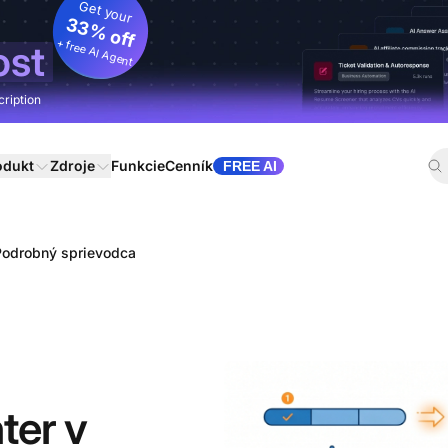
Get your
33% off
+ free AI Agent
ost
cription
odukt
Zdroje
Funkcie
Cenník
FREE AI
 Podrobný sprievodca
ter v