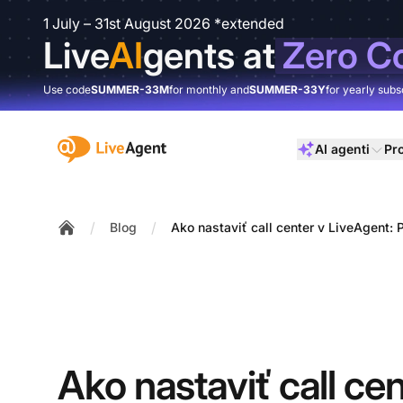
1 July – 31st August 2026 *extended
Live
AI
gents at
Zero C
Use code
SUMMER-33M
for monthly and
SUMMER-33Y
for yearly subs
:site.title
AI agenti
Pr
/
/
Blog
Ako nastaviť call center v LiveAgent:
Home
Ako nastaviť call cen