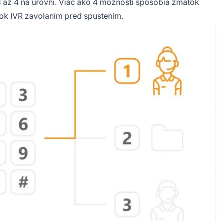
 až 4 na úrovni. Viac ako 4 možnosti spôsobia zmätok
 tok IVR zavolaním pred spustením.