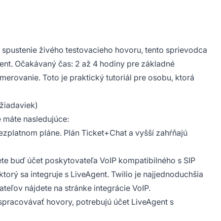
 spustenie živého testovacieho hovoru, tento sprievodca
gent. Očakávaný čas: 2 až 4 hodiny pre základné
merovanie. Toto je praktický tutoriál pre osobu, ktorá
žiadaviek)
e máte nasledujúce:
zplatnom pláne. Plán Ticket+Chat a vyšší zahŕňajú
te buď účet poskytovateľa VoIP kompatibilného s SIP
torý sa integruje s LiveAgent. Twilio je najjednoduchšia
eľov nájdete na stránke integrácie VoIP.
 spracovávať hovory, potrebujú účet LiveAgent s