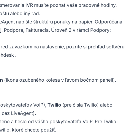
smerovania IVR musíte poznať vaše pracovné hodiny.
štu alebo iný rad.
eAgent napíšte štruktúru ponuky na papier. Odporúčaná
aj, Podpora, Fakturácia. Úroveň 2 v rámci Podpory:
pred záväzkom na nastavenie, pozrite si
prehľad softvéru
shdesk
.
on
(ikona ozubeného kolesa v ľavom bočnom paneli).
poskytovateľov VoIP),
Twilio
(pre čísla Twilio) alebo
 cez LiveAgent).
meno a heslo od vášho poskytovateľa VoIP. Pre Twilio:
ilio, ktoré chcete použiť.