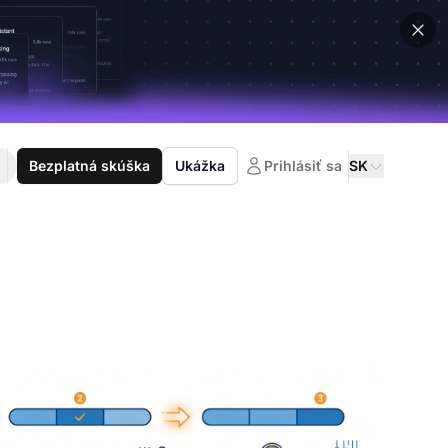
Bezplatná skúška
Ukážka
Prihlásiť sa
SK