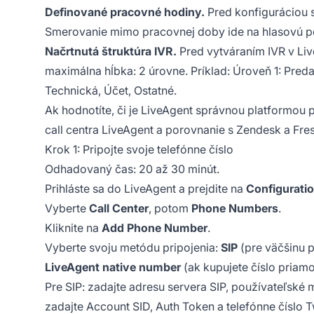
Definované pracovné hodiny.
Pred konfiguráciou 
Smerovanie mimo pracovnej doby ide na hlasovú po
Načrtnutá štruktúra IVR.
Pred vytváraním IVR v Liv
maximálna hĺbka: 2 úrovne. Príklad: Úroveň 1: Pred
Technická, Účet, Ostatné.
Ak hodnotíte, či je LiveAgent správnou platformou 
call centra LiveAgent
a porovnanie s
Zendesk
a
Fre
Krok 1: Pripojte svoje telefónne číslo
Odhadovaný čas: 20 až 30 minút.
Prihláste sa do LiveAgent a prejdite na
Configurati
Vyberte
Call Center
, potom
Phone Numbers
.
Kliknite na
Add Phone Number
.
Vyberte svoju metódu pripojenia:
SIP
(pre väčšinu 
LiveAgent native number
(ak kupujete číslo priamo
Pre SIP: zadajte adresu servera SIP, používateľské 
zadajte Account SID, Auth Token a telefónne číslo Tw