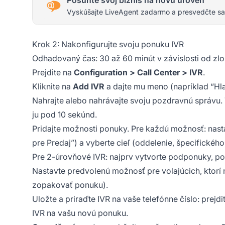
Vyskúšajte LiveAgent zadarmo a presvedčte sa
Krok 2: Nakonfigurujte svoju ponuku IVR
Odhadovaný čas: 30 až 60 minút v závislosti od zlo
Prejdite na
Configuration > Call Center > IVR
.
Kliknite na
Add IVR
a dajte mu meno (napríklad “Hl
Nahrajte alebo nahrávajte svoju pozdravnú správu.
ju pod 10 sekúnd.
Pridajte možnosti ponuky. Pre každú možnosť: nastavt
pre Predaj”) a vyberte cieľ (oddelenie, špecifické
Pre 2-úrovňové IVR: najprv vytvorte podponuky, pot
Nastavte predvolenú možnosť pre volajúcich, ktorí 
zopakovať ponuku).
Uložte a priraďte IVR na vaše telefónne číslo: prej
IVR na vašu novú ponuku.