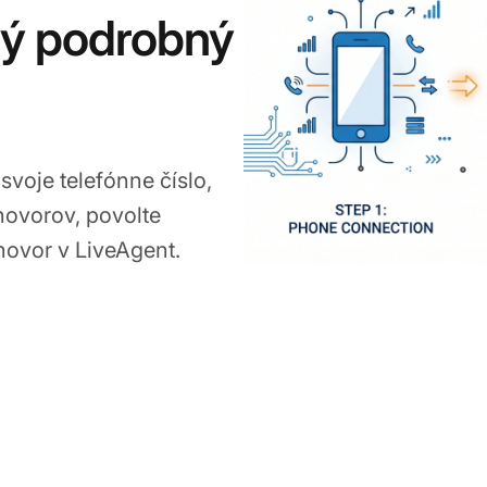
ný podrobný
voje telefónne číslo,
hovorov, povolte
 hovor v LiveAgent.