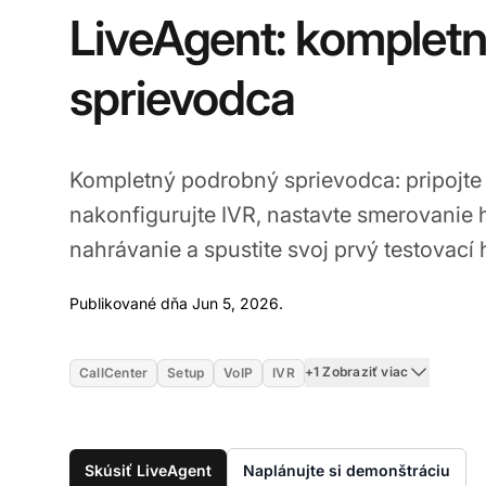
LiveAgent: komplet
sprievodca
Kompletný podrobný sprievodca: pripojte s
nakonfigurujte IVR, nastavte smerovanie 
nahrávanie a spustite svoj prvý testovací
Jun 5, 2026
Publikované dňa Jun 5, 2026.
+1 Zobraziť viac
CallCenter
Setup
VoIP
IVR
Skúsiť LiveAgent
Naplánujte si demonštráciu