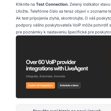
Kliknite na
Test Connection
. Zelený indikátor stavu
Uložte. Telefónne číslo sa teraz objaví v zozname te
Ak test pripojenia zlyhá, skontrolujte, či váš posky
podpory vášho poskytovateľa VoIP môže potvrdiť spr
pre poznámky k nastaveniu špecifické pre poskytov
Posuňte svoj biznis na novú úroveň