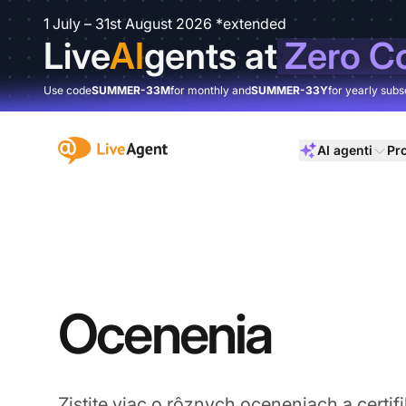
1 July – 31st August 2026 *extended
Live
AI
gents at
Zero C
Use code
SUMMER-33M
for monthly and
SUMMER-33Y
for yearly subs
:site.title
AI agenti
Pr
Ocenenia
Zistite viac o rôznych oceneniach a certifi