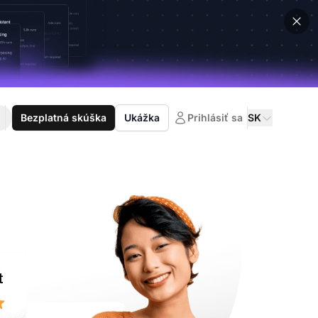
Bezplatná skúška
Ukážka
Prihlásiť sa
SK