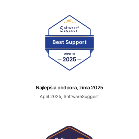
Najlepšia podpora, zima 2025
Najlepšia podpora, zima 2025
Apríl 2025, SoftwareSuggest
Priekopník pre najlepší software helpdesku