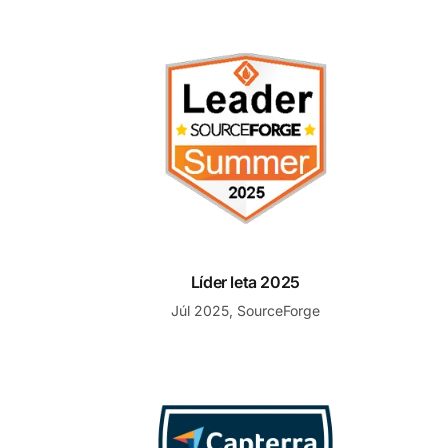
Líder leta 2025
Líder leta 2025
Júl 2025, SourceForge
Skrátený zoznam obľúbeného softvéru helpdesku