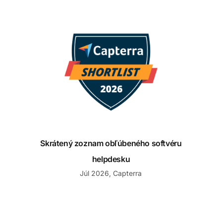
Skrátený zoznam obľúbeného softvéru helpdesku
Skrátený zoznam obľúbeného softvéru
helpdesku
Júl 2026, Capterra
Shortlist Obľúbený softvér pre služby zákazníkom