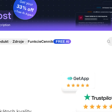
Get your
33% off
+ free AI Agent
ost
cription
odukt
Zdroje
Funkcie
Cenník
FREE AI
kátoch kvality,