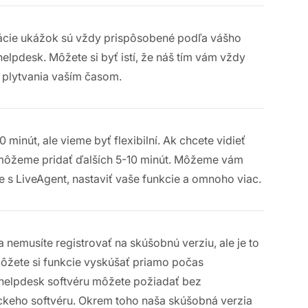
tácie ukážok sú vždy prispôsobené podľa vášho
pdesk. Môžete si byť istí, že náš tím vám vždy
 plytvania vaším časom.
minút, ale vieme byť flexibilní. Ak chcete vidieť
, môžeme pridať ďalších 5-10 minút. Môžeme vám
ie s LiveAgent, nastaviť vaše funkcie a omnoho viac.
emusíte registrovať na skúšobnú verziu, ale je to
ôžete si funkcie vyskúšať priamo počas
helpdesk softvéru môžete požiadať bez
keho softvéru. Okrem toho naša skúšobná verzia