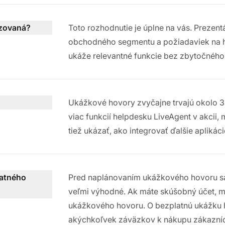
izovaná?
Toto rozhodnutie je úplne na vás. Prezen
obchodného segmentu a požiadaviek na hel
ukáže relevantné funkcie bez zbytočného
Ukážkové hovory zvyčajne trvajú okolo 30 
viac funkcií helpdesku LiveAgent v akcii
tiež ukázať, ako integrovať ďalšie aplikác
latného
Pred naplánovaním ukážkového hovoru sa n
veľmi výhodné. Ak máte skúšobný účet, m
ukážkového hovoru. O bezplatnú ukážku 
akýchkoľvek záväzkov k nákupu zákazníc