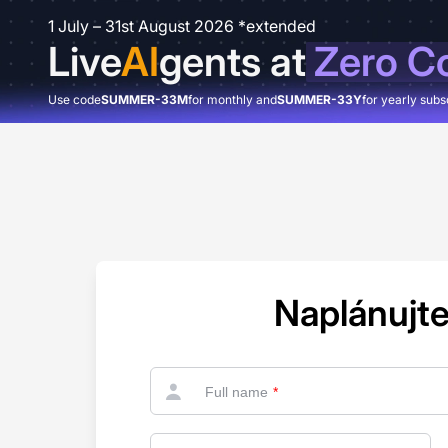
1 July – 31st August 2026 *extended
Live
AI
gents at
Zero C
Use code
SUMMER-33M
for monthly and
SUMMER-33Y
for yearly subs
Naplánujte