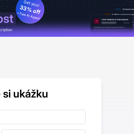
Get your
33% off
+ free AI Agent
ost
cription
 si ukážku