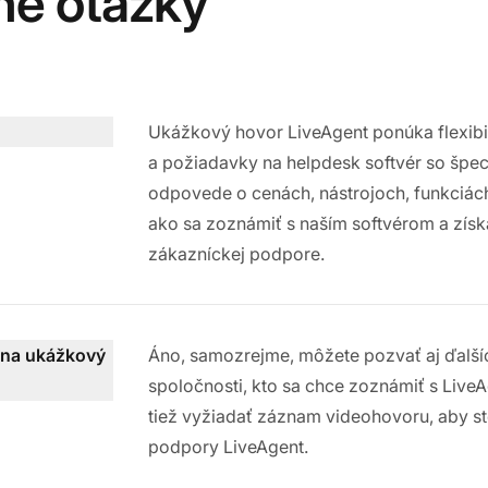
né otázky
Ukážkový hovor LiveAgent ponúka flexibil
a požiadavky na helpdesk softvér so špeci
odpovede o cenách, nástrojoch, funkciách
ako sa zoznámiť s naším softvérom a získ
zákazníckej podpore.
i na ukážkový
Áno, samozrejme, môžete pozvať aj ďalší
spoločnosti, kto sa chce zoznámiť s LiveA
tiež vyžiadať záznam videohovoru, aby ste
podpory LiveAgent.