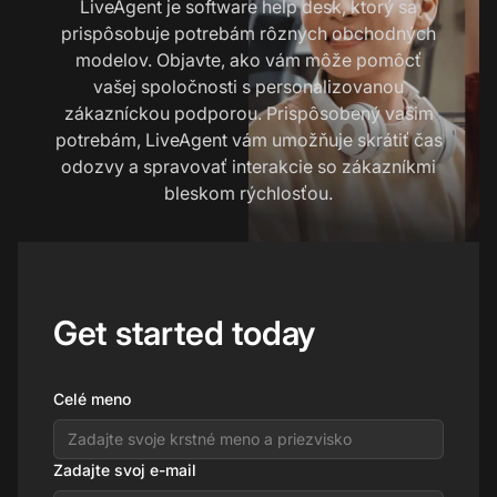
LiveAgent je software help desk, ktorý sa
prispôsobuje potrebám rôznych obchodných
modelov. Objavte, ako vám môže pomôcť
vašej spoločnosti s personalizovanou
zákazníckou podporou. Prispôsobený vašim
potrebám, LiveAgent vám umožňuje skrátiť čas
odozvy a spravovať interakcie so zákazníkmi
bleskom rýchlosťou.
Get started today
Celé meno
Zadajte svoj e-mail