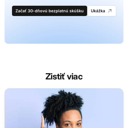
Začať 30-dňovú bezplatnú skúšku
Ukážka
Zistiť viac
Help desk softvér pre podniky - LiveAgent