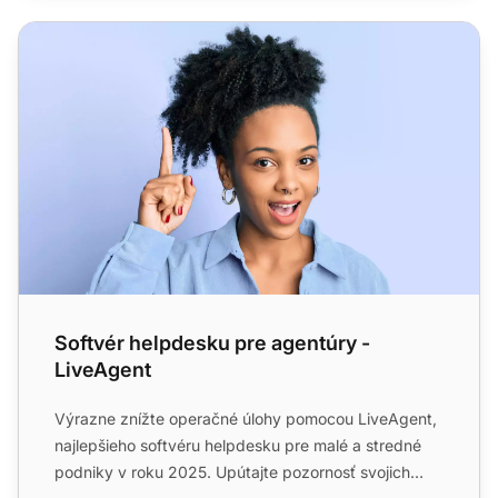
Softvér helpdesku pre agentúry - LiveAgent
Softvér helpdesku pre agentúry -
LiveAgent
Výrazne znížte operačné úlohy pomocou LiveAgent,
najlepšieho softvéru helpdesku pre malé a stredné
podniky v roku 2025. Upútajte pozornosť svojich