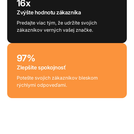
16x
Zvýšte hodnotu zákazníka
Predajte viac tým, že udržíte svojich
zákazníkov verných vašej značke.
97%
Zlepšite spokojnosť
Potešte svojich zákazníkov bleskom
rýchlymi odpoveďami.