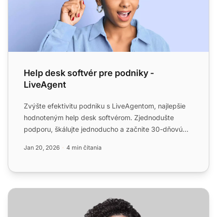
Help desk softvér pre podniky -
LiveAgent
Zvýšte efektivitu podniku s LiveAgentom, najlepšie
hodnoteným help desk softvérom. Zjednodušte
podporu, škálujte jednoducho a začnite 30-dňovú
bezplatnú skúšobn...
Jan 20, 2026
4 min čítania
Softvér helpdesku pre e-commerce a odvetvie služieb