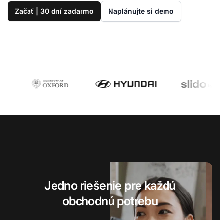
Začať | 30 dní zadarmo
Naplánujte si demo
Jedno riešenie pre každú
obchodnú potrebu