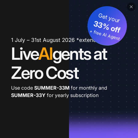
Get your
33% off
+ free AI Agent
1 July – 31st August 2026 *extended
Live
AI
gents at
Zero Cost
Use code
SUMMER-33M
for monthly and
SUMMER-33Y
for yearly subscription