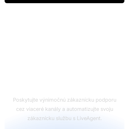
Líder v softvéri pre
zákaznícku podporu
Poskytujte výnimočnú zákaznícku podporu
cez viaceré kanály a automatizujte svoju
zákaznícku službu s LiveAgent.