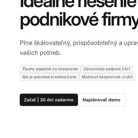
Ideálne riešenie
podnikové firm
Plne škálovateľný, prispôsobiteľný a upra
vašich potrieb.
Žiadny poplatok za nastavenie
Zákaznícka podpora 24/7
Nie je potrebná kreditná karta
Možnosť kedykoľvek zrušiť
Začať | 30 dní zadarmo
Naplánovať demo