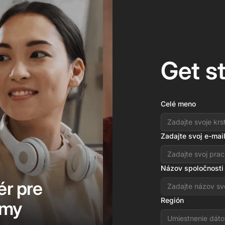
Get s
Celé meno
Zadajte svoj e-mai
Názov spoločnosti
ér pre
Región
rmy
Umiestnenie dáto