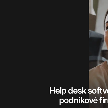
Help desk softv
podnikové fi