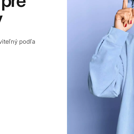
 pre
y
viteľný podľa