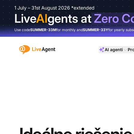
1 July – 31st August 2026 *extended
Live
AI
gents at
Zero C
Use code
SUMMER-33M
for monthly and
SUMMER-33Y
for yearly subs
:site.title
AI agenti
Pr