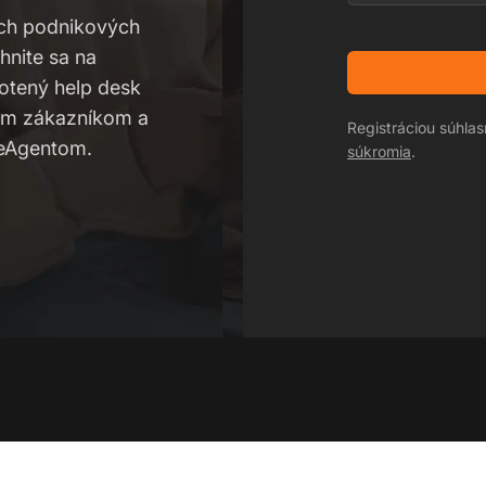
ných podnikových
hnite sa na
notený help desk
jim zákazníkom a
Registráciou súhla
veAgentom.
súkromia
.