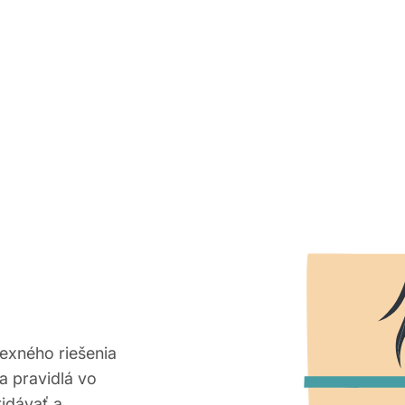
exného riešenia
a pravidlá vo
idávať a