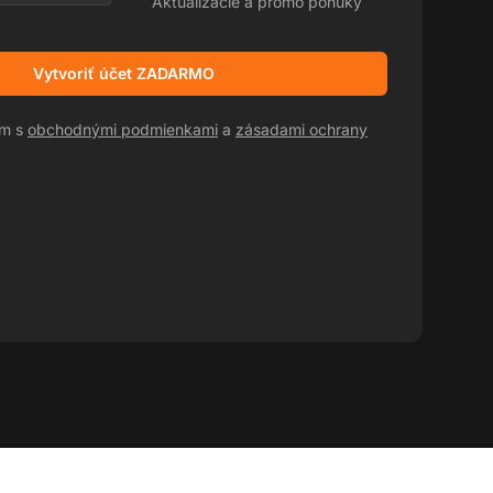
Aktualizácie a promo ponuky
Vytvoriť účet ZADARMO
sm s
obchodnými podmienkami
a
zásadami ochrany