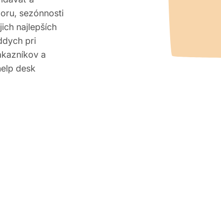
oru, sezónnosti
ich najlepších
ddych pri
ákazníkov a
help desk