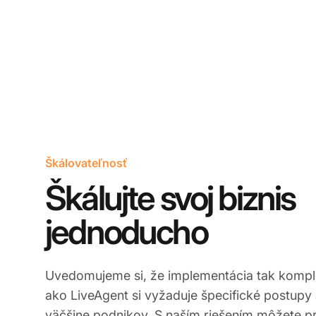
Škálovateľnosť
Škálujte svoj biznis
jednoducho
Uvedomujeme si, že implementácia tak kompl
ako LiveAgent si vyžaduje špecifické postupy 
väčšine podnikov. S naším riešením môžete pr