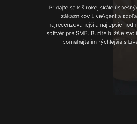
Pridajte sa k širokej škále úspeš
zákazníkov LiveAgent a spoľa
najrecenzovanejší a najlepšie hod
softvér pre SMB. Buďte bližšie svo
pomáhajte im rýchlejšie s Li