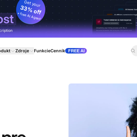
Get your
33% off
+ free AI Agent
ost
cription
odukt
Zdroje
Funkcie
Cenník
FREE AI