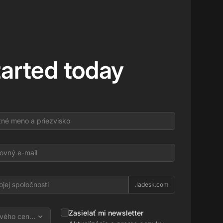
tarted today
l
.ladesk.com
Zasielať mi newsletter
vého centra