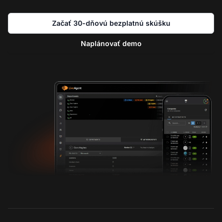
Začať 30-dňovú bezplatnú skúšku
Naplánovať demo