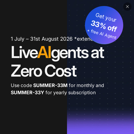
Get your
33% off
+ free AI Agent
1 July – 31st August 2026 *extended
Live
AI
gents at
Zero Cost
Use code
SUMMER-33M
for monthly and
SUMMER-33Y
for yearly subscription