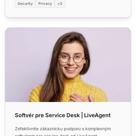
Security
Privacy
+3
Softvér pre Service Desk | LiveAgent
Softvér pre Service Desk | LiveAgent
Zefektívnite zákaznícku podporu s komplexným
softvérom pre service desk od LiveAgent.