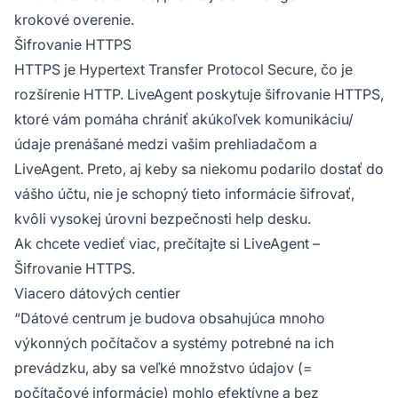
krokové overenie.
Šifrovanie HTTPS
HTTPS je Hypertext Transfer Protocol Secure, čo je
rozšírenie HTTP. LiveAgent poskytuje šifrovanie HTTPS,
ktoré vám pomáha chrániť akúkoľvek komunikáciu/
údaje prenášané medzi vašim prehliadačom a
LiveAgent. Preto, aj keby sa niekomu podarilo dostať do
vášho účtu, nie je schopný tieto informácie šifrovať,
kvôli vysokej úrovni bezpečnosti help desku.
Ak chcete vedieť viac, prečítajte si LiveAgent –
Šifrovanie HTTPS.
Viacero dátových centier
“Dátové centrum je budova obsahujúca mnoho
výkonných počítačov a systémy potrebné na ich
prevádzku, aby sa veľké množstvo údajov (=
počítačové informácie) mohlo efektívne a bez