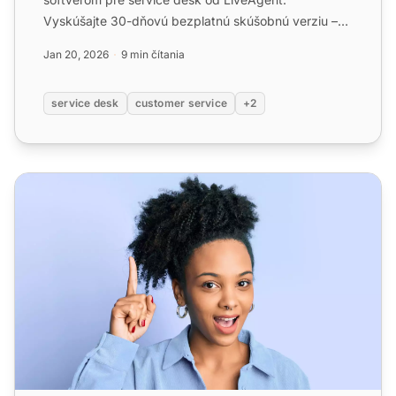
Vyskúšajte 30-dňovú bezplatnú skúšobnú verziu –
bez potreby kreditnej kart...
Jan 20, 2026
9 min čítania
service desk
customer service
+2
Help desk softvér pre podniky - LiveAgent