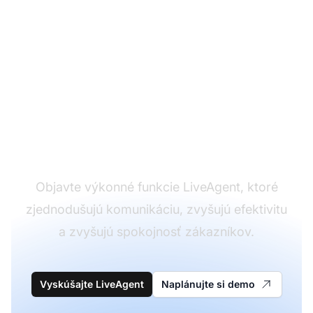
Transformujte vašu
skúsenosť so
zákazníckym podporou
Objavte výkonné funkcie LiveAgent, ktoré
zjednodušujú komunikáciu, zvyšujú efektivitu
a zvyšujú spokojnosť zákazníkov.
Vyskúšajte LiveAgent
Naplánujte si demo