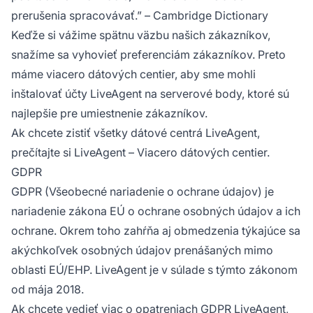
prerušenia spracovávať.” – Cambridge Dictionary
Keďže si vážime spätnu väzbu našich zákazníkov,
snažíme sa vyhovieť preferenciám zákazníkov. Preto
máme viacero dátových centier, aby sme mohli
inštalovať účty LiveAgent na serverové body, ktoré sú
najlepšie pre umiestnenie zákazníkov.
Ak chcete zistiť všetky dátové centrá LiveAgent,
prečítajte si LiveAgent – Viacero dátových centier.
GDPR
GDPR (Všeobecné nariadenie o ochrane údajov) je
nariadenie zákona EÚ o ochrane osobných údajov a ich
ochrane. Okrem toho zahŕňa aj obmedzenia týkajúce sa
akýchkoľvek osobných údajov prenášaných mimo
oblasti EÚ/EHP. LiveAgent je v súlade s týmto zákonom
od mája 2018.
Ak chcete vedieť viac o opatreniach GDPR LiveAgent,