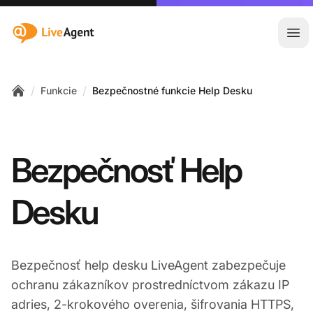
:site.title
Otv
/
/
Funkcie
Bezpečnostné funkcie Help Desku
Home
Bezpečnosť Help
Desku
Bezpečnosť help desku LiveAgent zabezpečuje
ochranu zákazníkov prostredníctvom zákazu IP
adries, 2-krokového overenia, šifrovania HTTPS,