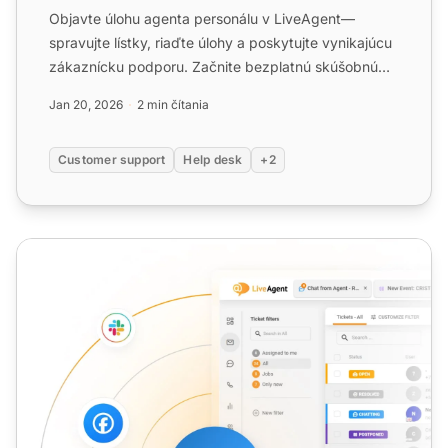
Objavte úlohu agenta personálu v LiveAgent—
spravujte lístky, riaďte úlohy a poskytujte vynikajúcu
zákaznícku podporu. Začnite bezplatnú skúšobnú
verziu dnes!...
Jan 20, 2026
2 min čítania
Customer support
Help desk
+2
Rola agenta