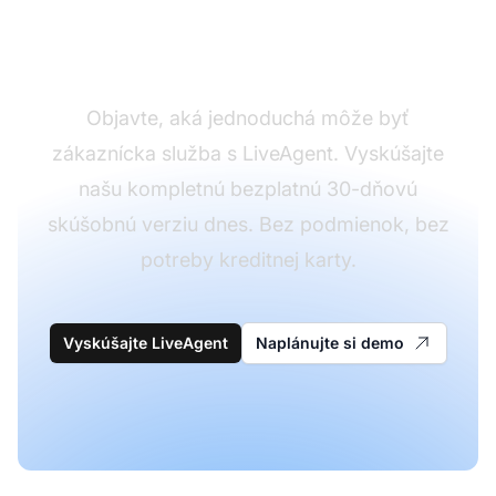
svoju produktivitu s
viacerými agentmi?
Objavte, aká jednoduchá môže byť
zákaznícka služba s LiveAgent. Vyskúšajte
našu kompletnú bezplatnú 30-dňovú
skúšobnú verziu dnes. Bez podmienok, bez
potreby kreditnej karty.
Vyskúšajte LiveAgent
Naplánujte si demo