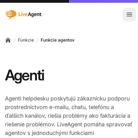
:site.title
Otv
/
/
Funkcie
Funkcie agentov
Home
Agenti
Agenti helpdesku poskytujú zákaznícku podporu
prostredníctvom e-mailu, chatu, telefónu a
ďalších kanálov, riešia problémy ako fakturácia a
riešenie problémov. LiveAgent pomáha spravovať
agentov s jednoduchými funkciami