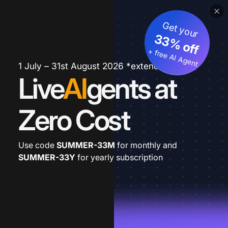
Get your
33% off
+ free AI Agent
1 July – 31st August 2026 *extended
Live
AI
gents at
Zero Cost
Use code
SUMMER-33M
for monthly and
SUMMER-33Y
for yearly subscription