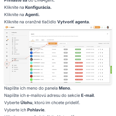
Prihláste sa
do LiveAgent.
Kliknite na
Konfigurácia.
Kliknite na
Agenti.
Kliknite na oranžné tlačidlo
Vytvoriť agenta
.
Napíšte ich meno do panela
Meno
.
Napíšte ich e-mailovú adresu do sekcie
E-mail
.
Vyberte
Úlohu
, ktorú im chcete prideliť.
Vyberte ich
Pohlavie
.