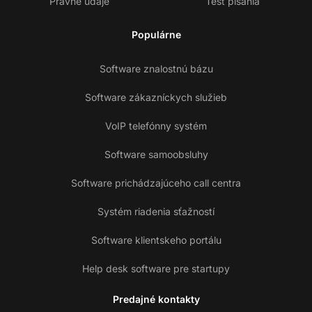
Právne údaje
Test písania
Populárne
Software znalostnú bázu
Software zákazníckych služieb
VoIP telefónny systém
Software samoobsluhy
Software prichádzajúceho call centra
Systém riadenia sťažností
Software klientskeho portálu
Help desk software pre startupy
Predajné kontakty
Ko