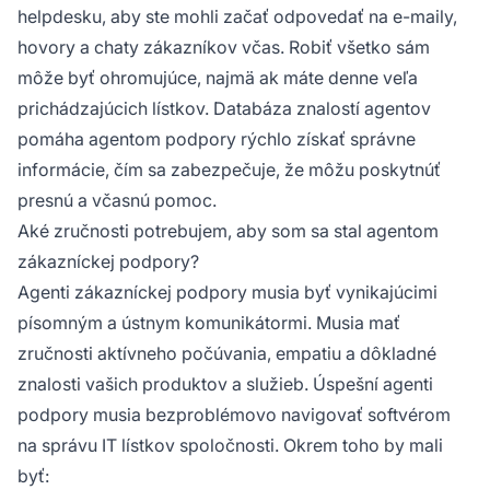
helpdesku, aby ste mohli začať odpovedať na e-maily,
hovory a chaty zákazníkov včas. Robiť všetko sám
môže byť ohromujúce, najmä ak máte denne veľa
prichádzajúcich lístkov. Databáza znalostí agentov
pomáha agentom podpory rýchlo získať správne
informácie, čím sa zabezpečuje, že môžu poskytnúť
presnú a včasnú pomoc.
Aké zručnosti potrebujem, aby som sa stal agentom
zákazníckej podpory?
Agenti zákazníckej podpory musia byť vynikajúcimi
písomným a ústnym komunikátormi. Musia mať
zručnosti aktívneho počúvania, empatiu a dôkladné
znalosti vašich produktov a služieb. Úspešní agenti
podpory musia bezproblémovo navigovať softvérom
na správu IT lístkov spoločnosti. Okrem toho by mali
byť: