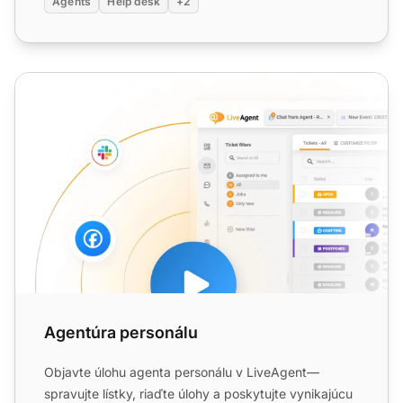
Agents
Help desk
+2
Agentúra personálu
Agentúra personálu
Objavte úlohu agenta personálu v LiveAgent—
spravujte lístky, riaďte úlohy a poskytujte vynikajúcu