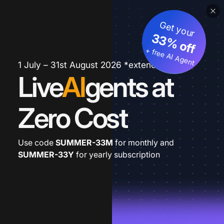
Get your
33% off
+ free AI Agent
1 July – 31st August 2026 *extended
Live
AI
gents at
Zero Cost
Use code
SUMMER-33M
for monthly and
SUMMER-33Y
for yearly subscription