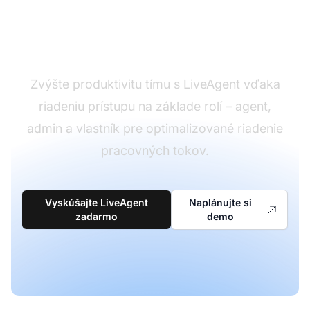
Definujte jasné
zodpovednosti agentov
Zvýšte produktivitu tímu s LiveAgent vďaka
riadeniu prístupu na základe rolí – agent,
admin a vlastník pre optimalizované riadenie
pracovných tokov.
Vyskúšajte LiveAgent
Naplánujte si
zadarmo
demo