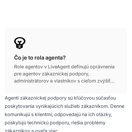
Čo je to rola agenta?
Role agentov v LiveAgent definujú oprávnenia
pre agentov zákazníckej podpory,
administrátorov a vlastníkov s cieľom zvýšiť
produktivitu a kvalitu služieb. Priraďovanie rolí
zabezpečuje jasnosť zodpovedností a zvyšuje
Agenti zákazníckej podpory sú kľúčovou súčasťou
efektivitu pri správe interakcií so zákazníkmi.
poskytovania vynikajúcich služieb zákazníkom. Denne
komunikujú s klientmi, odpovedajú na ich otázky,
poskytujú technickú podporu, riešia problémy
zákazníkov a oveľa viac.