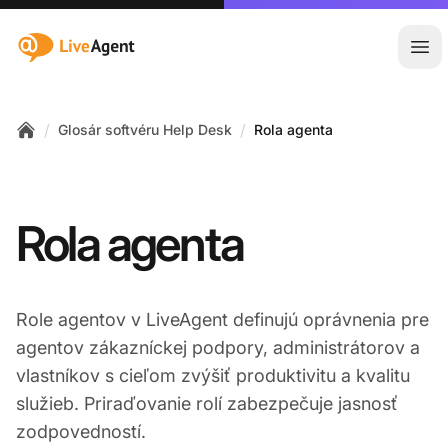
:site.title
Otv
/
/
Glosár softvéru Help Desk
Rola agenta
Home
Rola agenta
Role agentov v LiveAgent definujú oprávnenia pre
agentov zákazníckej podpory, administrátorov a
vlastníkov s cieľom zvýšiť produktivitu a kvalitu
služieb. Priraďovanie rolí zabezpečuje jasnosť
zodpovedností.