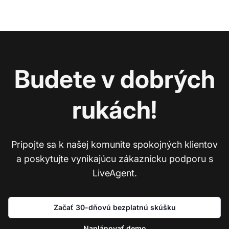
Budete v dobrých
rukách!
Pripojte sa k našej komunite spokojných klientov
a poskytujte vynikajúcu zákaznícku podporu s
LiveAgent.
Začať 30-dňovú bezplatnú skúšku
Naplánovať demo