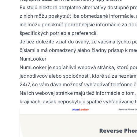
Existujú niektoré bezplatné alternatívy dostupné pr
z nich môžu poskytnúť iba obmedzené informácie, ak
iné môžu ponúknúť podrobnejšie informácie za dodat
špecifických potrieb a preferencií.
Je tiež dôležité vziať do úvahy, že väčšina týchto 
číslami a má obmedzený alebo žiadny prístup k 
NumLooker
NumLooker je spoľahlivá webová stránka, ktorú pou
jednotlivcov alebo spoločností, ktoré sú za neznám
24/7, čo vám dáva možnosť vyhľadávať telefónne č
Na ich webovej stránke majú tiež informácie o to
krajinách, avšak neposkytujú spätné vyhľadávanie t