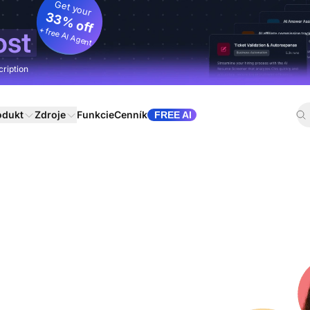
Get your
33% off
+ free AI Agent
ost
cription
odukt
Zdroje
Funkcie
Cenník
FREE AI