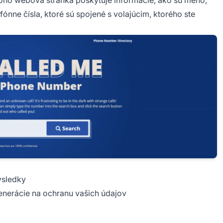
oho webová stránka poskytuje informácie, ako sú meno,
fónne čísla, ktoré sú spojené s volajúcim, ktorého ste
ýsledky
enerácie na ochranu vašich údajov