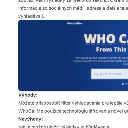
zobrazí vám výsledky za niekoľko sekúnd. Okrem t
informácie zo sociálnych médií, adresa a ďalšie tele
vyhľadávali.
Výhody:
Môžete prispôsobiť filter vyhľadávania pre lepšie v
WhoCallMe používa technológiu šifrovania novej g
Nevýhody:
Nie je možné uložiť výsledky vyhľadávania