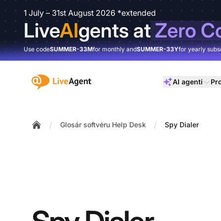
1 July – 31st August 2026 *extended
Live
AI
gents at
Zero C
Use code
SUMMER-33M
for monthly and
SUMMER-33Y
for yearly subs
:site.title
AI agenti
Pr
/
/
Glosár softvéru Help Desk
Spy Dialer
Home