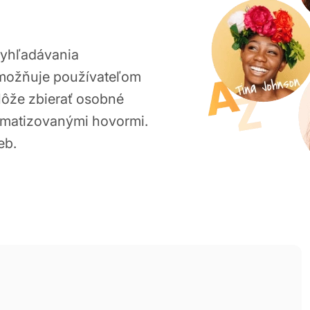
vyhľadávania
 umožňuje používateľom
Môže zbierať osobné
omatizovanými hovormi.
eb.