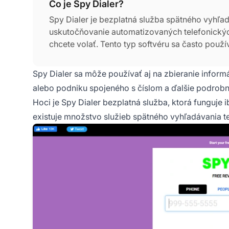
Čo je Spy Dialer?
Spy Dialer je bezplatná služba spätného vyhľad
uskutočňovanie automatizovaných telefonických
chcete volať. Tento typ softvéru sa často použí
automatizovaného volania a môže umožniť pou
vlastného telefónneho čísla.
Spy Dialer sa môže používať aj na zbieranie inform
alebo podniku spojeného s číslom a ďalšie podrobn
Hoci je Spy Dialer bezplatná služba, ktorá funguje 
existuje množstvo služieb spätného vyhľadávania t