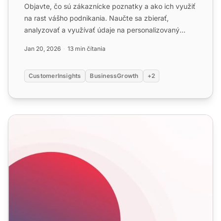
Objavte, čo sú zákaznícke poznatky a ako ich využiť
na rast vášho podnikania. Naučte sa zbierať,
analyzovať a využívať údaje na personalizovaný
marketing, zlepš...
Jan 20, 2026
13 min čítania
CustomerInsights
BusinessGrowth
+2
Komplexný sprievodca hlásením v zákazníckych službác