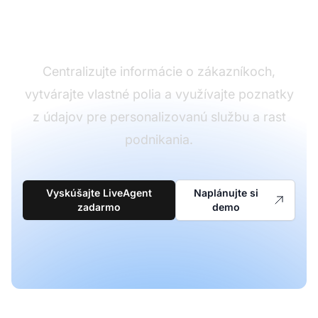
a spravujte údaje o
zákazníkoch
Centralizujte informácie o zákazníkoch,
vytvárajte vlastné polia a využívajte poznatky
z údajov pre personalizovanú službu a rast
podnikania.
Vyskúšajte LiveAgent
Naplánujte si
zadarmo
demo