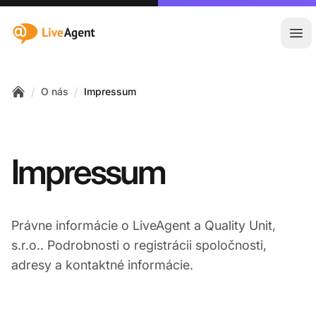
:site.title
Otv
/
/
O nás
Impressum
Home
Impressum
Právne informácie o LiveAgent a Quality Unit,
s.r.o.. Podrobnosti o registrácii spoločnosti,
adresy a kontaktné informácie.