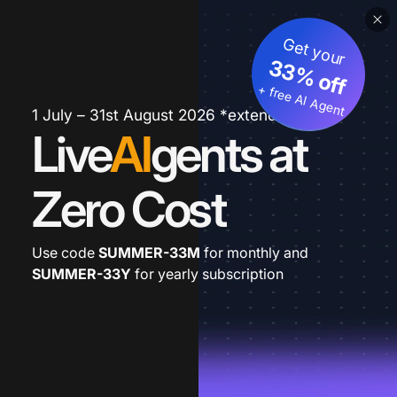
Get your
33% off
+ free AI Agent
1 July – 31st August 2026 *extended
Live
AI
gents at
Zero Cost
Use code
SUMMER-33M
for monthly and
SUMMER-33Y
for yearly subscription