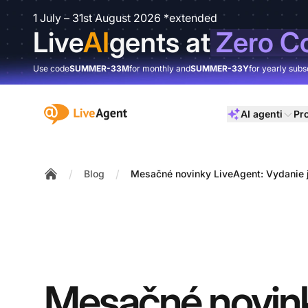
1 July – 31st August 2026 *extended
Live
AI
gents at
Zero C
Use code
SUMMER-33M
for monthly and
SUMMER-33Y
for yearly subs
:site.title
AI agenti
Pr
/
/
Blog
Mesačné novinky LiveAgent: Vydanie 
Home
Mesačné novin