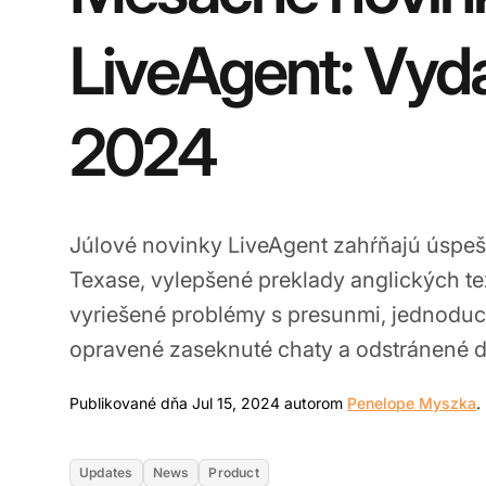
LiveAgent: Vyda
2024
Júlové novinky LiveAgent zahŕňajú úspe
Texase, vylepšené preklady anglických tex
vyriešené problémy s presunmi, jednoduch
opravené zaseknuté chaty a odstránené dup
Publikované dňa Jul 15, 2024 autorom
Penelope Myszka
.
Updates
News
Product