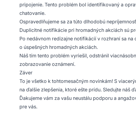
pripojenie. Tento problém bol identifikovaný a opr
chatovanie.
Ospravedlňujeme sa za túto dlhodobú nepríjemnosť
Duplicitné notifikácie pri hromadných akciách sú p
Po nedávnom redizajne notifikácií v rozhraní sa n
o úspešných hromadných akciách.
Náš tím tento problém vyriešil, odstránil viacnásobné
zobrazovanie oznámení.
Záver
To je všetko k tohtomesačným novinkám! S viacerým
na ďalšie zlepšenia, ktoré ešte prídu. Sledujte náš ď
Ďakujeme vám za vašu neustálu podporu a angažovan
pre vás.