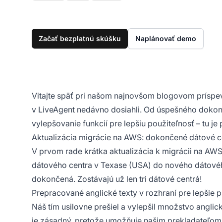
Začať bezplatnú skúšku
Naplánovať demo
Vitajte späť pri našom najnovšom blogovom príspev
v LiveAgent nedávno dosiahli. Od úspešného dokonč
vylepšovanie funkcií pre lepšiu použiteľnosť – tu j
Aktualizácia migrácie na AWS: dokončené dátové 
V prvom rade krátka aktualizácia k migrácii na AW
dátového centra v Texase (USA) do nového dátovéh
dokončená. Zostávajú už len tri dátové centrá!
Prepracované anglické texty v rozhraní pre lepšie 
Náš tím usilovne prešiel a vylepšil množstvo anglick
je zásadný, pretože umožňuje našim prekladateľom