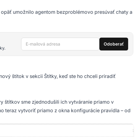
 sa opäť umožnilo agentom bezproblémovo presúvať chaty a
E-mailová adresa
Odoberať
ky.
ý štítok v sekcii Štítky, keď ste ho chceli priradiť
 štítkov sme zjednodušili ich vytváranie priamo v
 ho teraz vytvoriť priamo z okna konfigurácie pravidla – od