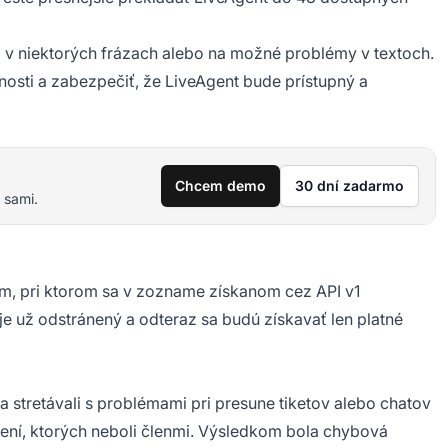
ti v niektorých frázach alebo na možné problémy v textoch.
snosti a zabezpečiť, že LiveAgent bude prístupný a
Chcem demo
30 dní zadarmo
 sami.
ém, pri ktorom sa v zozname získanom cez API v1
je už odstránený a odteraz sa budú získavať len platné
 stretávali s problémami pri presune tiketov alebo chatov
ení, ktorých neboli členmi. Výsledkom bola chybová