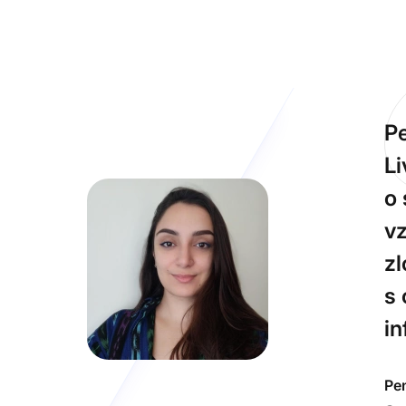
Pe
Li
o 
vz
zl
s 
in
Pe