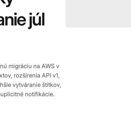
nie júl
šnú migráciu na AWS v
tov, rozšírenia API v1,
šie vytváranie štítkov,
licitné notifikácie.
Jul 15, 2024