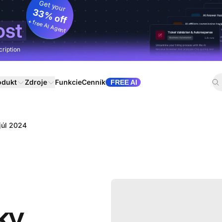
Get your
33% off
+ free AI Agent
ost
cription
odukt
Zdroje
Funkcie
Cenník
FREE AI
júl 2024
ky