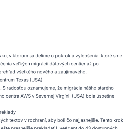
ku, v ktorom sa delíme o pokrok a vylepšenia, ktoré sme
enia veľkých migrácií dátových centier až po
e prehľad všetkého nového a zaujímavého.
centrum Texas (USA)
S. S radosťou oznamujeme, že migrácia nášho starého
o centra AWS v Severnej Virgínii (USA) bola úspešne
preklady
ých textov v rozhraní, aby boli čo najjasnejšie. Tento krok
 ešte presnejšie prekladať LiveAgent do 43 dostupných