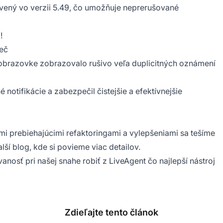
avený vo verzii 5.49, čo umožňuje neprerušované
!
reč
a obrazovke zobrazovalo rušivo veľa duplicitných oznámení
 notifikácie a zabezpečil čistejšie a efektívnejšie
i prebiehajúcimi refaktoringami a vylepšeniami sa tešíme
alší blog, kde si povieme viac detailov.
osť pri našej snahe robiť z LiveAgent čo najlepší nástroj
Zdieľajte tento článok