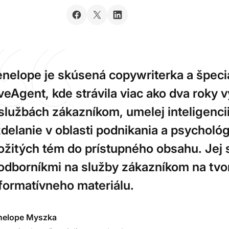
nelope je skúsená copywriterka a špecia
veAgent, kde strávila viac ako dva roky
službách zákazníkom, umelej inteligencii
delanie v oblasti podnikania a psycholó
ožitých tém do prístupného obsahu. Jej
odborníkmi na služby zákazníkom na tvo
formatívneho materiálu.
nelope Myszka