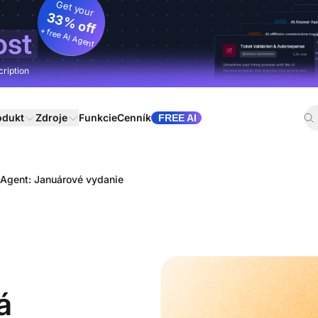
Get your
33% off
+ free AI Agent
ost
cription
odukt
Zdroje
Funkcie
Cenník
FREE AI
eAgent: Januárové vydanie
á