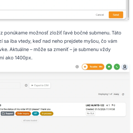
eraz ponúkame možnosť zložiť ľavé bočné submenu. Táto
zí sa iba vtedy, keď nad neho prejdete myšou, čo vám
ovke. Aktuálne – môže sa zmeniť – je submenu vždy
mi ako 1400px.