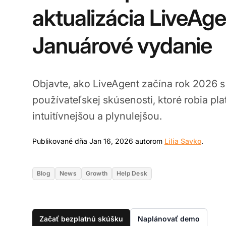
aktualizácia LiveAge
Januárové vydanie
Objavte, ako LiveAgent začína rok 2026 s
používateľskej skúsenosti, ktoré robia pla
intuitívnejšou a plynulejšou.
Jan 16
Publikované dňa Jan 16, 2026 autorom
Lilia Savko
.
Blog
News
Growth
Help Desk
Začať bezplatnú skúšku
Naplánovať demo