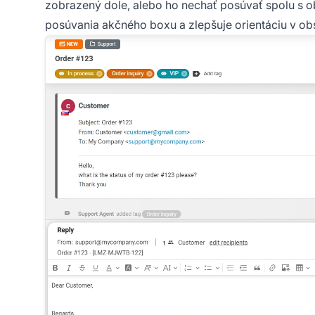
zobrazený dole, alebo ho nechať posúvať spolu s o
posúvania akčného boxu a zlepšuje orientáciu v obs