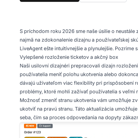
S príchodom roku 2026 sme naše úsilie o neustále 
najmä na zdokonalenie dizajnu a používateľskej skú
LiveAgent ešte intuitívnejšie a plynulejšie. Pozrime
Vylepšené rozloženie ticketov a akčný box
Naši usilovní dizajnéri prepracovali dizajn rozlože
používatelia meniť polohu ukotvenia alebo dokonc
dávajú užívateľom viac flexibility pri prispôsobení 
problémy, ktoré mohli zažívať používatelia s veľm
Možnosť zmeniť stranu ukotvenia vám umožňuje zvol
ukotviť na pravú stranu. Táto aktualizácia umožňuje
seba, čím sa proces odpovedania na dopyty zákazní