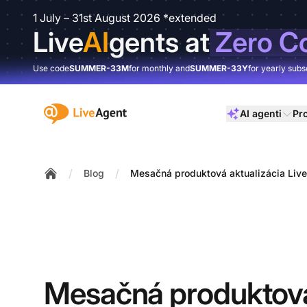
1 July – 31st August 2026 *extended
Live
AI
gents at
Zero C
Use code
SUMMER-33M
for monthly and
SUMMER-33Y
for yearly subs
:site.title
AI agenti
Pr
/
/
Blog
Mesačná produktová aktualizácia Liv
Home
Mesačná produktov