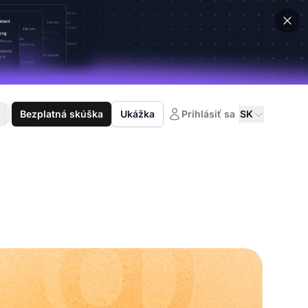
Bezplatná skúška
Ukážka
Prihlásiť sa
SK