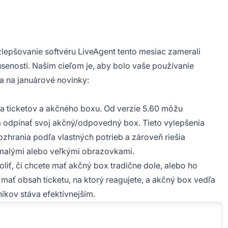
zlepšovanie softvéru LiveAgent tento mesiac zamerali
senosti. Našim cieľom je, aby bolo vaše používanie
 sa na januárové novinky:
nia ticketov a akčného boxu. Od verzie 5.60 môžu
a odpínať svoj akčný/odpovedný box. Tieto vylepšenia
rozhrania podľa vlastných potrieb a zároveň riešia
i malými alebo veľkými obrazovkami.
iť, či chcete mať akčný box tradične dole, alebo ho
 mať obsah ticketu, na ktorý reagujete, a akčný box vedľa
kov stáva efektívnejším.