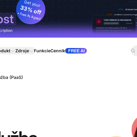
Get your
33% off
+ free AI Agent
ost
cription
odukt
Zdroje
Funkcie
Cenník
FREE AI
užba (PaaS)