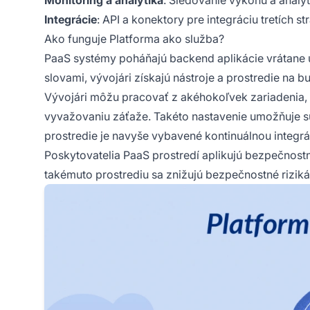
Monitoring a analytika
: Sledovanie výkonu a analy
Integrácie
: API a konektory pre integráciu tretích st
Ako funguje Platforma ako služba?
PaaS systémy poháňajú backend aplikácie vrátane ú
slovami, vývojári získajú nástroje a prostredie na 
Vývojári môžu pracovať z akéhokoľvek zariadenia
vyvažovaniu záťaže. Takéto nastavenie umožňuje sús
prostredie je navyše vybavené kontinuálnou integrá
Poskytovatelia PaaS prostredí aplikujú bezpečnostn
takémuto prostrediu sa znižujú bezpečnostné riziká 