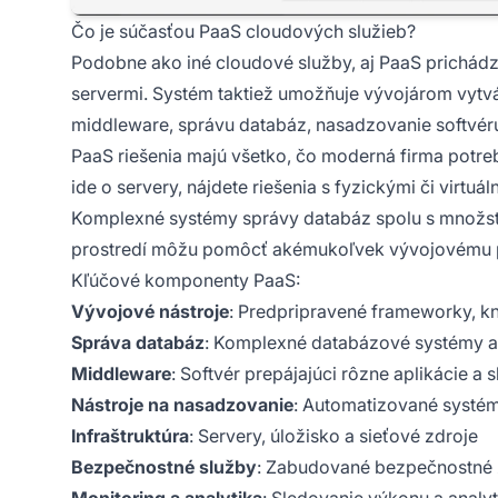
Čo je súčasťou PaaS cloudových služieb?
Podobne ako iné cloudové služby, aj PaaS prichádz
servermi. Systém taktiež umožňuje vývojárom vytvár
middleware, správu databáz, nasadzovanie softvéru 
PaaS riešenia majú všetko, čo moderná firma potrebu
ide o servery, nájdete riešenia s fyzickými či virtuá
Komplexné systémy správy databáz spolu s množst
prostredí môžu pomôcť akémukoľvek vývojovému pr
Kľúčové komponenty PaaS:
Vývojové nástroje
: Predpripravené frameworky, kn
Správa databáz
: Komplexné databázové systémy a 
Middleware
: Softvér prepájajúci rôzne aplikácie a 
Nástroje na nasadzovanie
: Automatizované systém
Infraštruktúra
: Servery, úložisko a sieťové zdroje
Bezpečnostné služby
: Zabudované bezpečnostné z