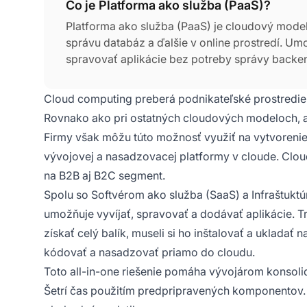
Čo je Platforma ako služba (PaaS)?
Platforma ako služba (PaaS) je cloudový model p
správu databáz a ďalšie v online prostredí. U
spravovať aplikácie bez potreby správy backe
Cloud computing preberá podnikateľské prostredie a
Rovnako ako pri ostatných cloudových modeloch, a
Firmy však môžu túto možnosť využiť na vytvorenie
vývojovej a nasadzovacej platformy v cloude. Cloudo
na B2B aj B2C segment.
Spolu so Softvérom ako služba (SaaS) a Infraštuktú
umožňuje vyvíjať, spravovať a dodávať aplikácie. Tr
získať celý balík, museli si ho inštalovať a ukladať 
kódovať a nasadzovať priamo do cloudu.
Toto all-in-one riešenie pomáha vývojárom konsoli
Šetrí čas použitím predpripravených komponentov.