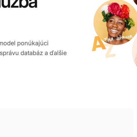
lužba
 model ponúkajúci
, správu databáz a ďalšie