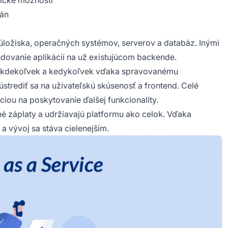
tické možnosti
rán
ložiska, operačných systémov, serverov a databáz. Inými
budovanie aplikácií na už existujúcom backende.
, kdekoľvek a kedykoľvek vďaka spravovanému
trediť sa na užívateľskú skúsenosť a frontend. Celé
ciou na poskytovanie ďalšej funkcionality.
é záplaty a udržiavajú platformu ako celok. Vďaka
a vývoj sa stáva cielenejším.