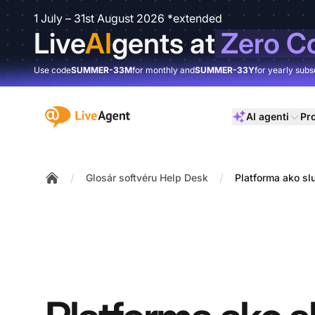
1 July – 31st August 2026 *extended
Live
AI
gents at
Zero C
Use code
SUMMER-33M
for monthly and
SUMMER-33Y
for yearly subs
:site.title
AI agenti
Pr
/
/
Glosár softvéru Help Desk
Platforma ako sl
Home