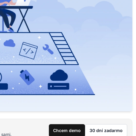
Chcem demo
30 dní zadarmo
 sami.