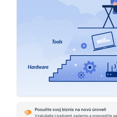
Posuňte svoj biznis na novú úroveň
Vyskúšajte LiveAgent zadarmo a presvedčte sa