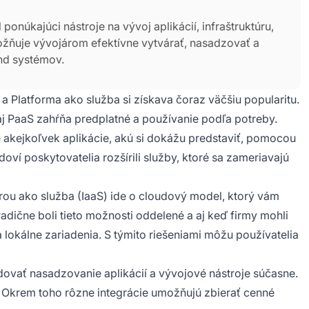
onúkajúci nástroje na vývoj aplikácií, infraštruktúru,
možňuje vývojárom efektívne vytvárať, nasadzovať a
nd systémov.
 Platforma ako služba si získava čoraz väčšiu popularitu.
j PaaS zahŕňa predplatné a používanie podľa potreby.
 akejkoľvek aplikácie, akú si dokážu predstaviť, pomocou
ví poskytovatelia rozšírili služby, ktoré sa zameriavajú
rou ako služba (IaaS) ide o cloudový model, ktorý vám
adične boli tieto možnosti oddelené a aj keď firmy mohli
na lokálne zariadenia. S týmito riešeniami môžu používatelia
dovať nasadzovanie aplikácií a vývojové nástroje súčasne.
 Okrem toho rôzne integrácie umožňujú zbierať cenné