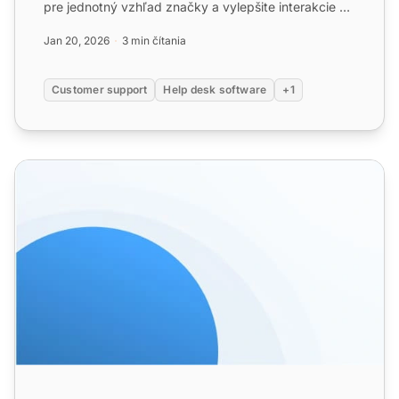
pre jednotný vzhľad značky a vylepšite interakcie so
zákazn...
Jan 20, 2026
3 min čítania
Customer support
Help desk software
+1
Šablóny zákazníckych služieb