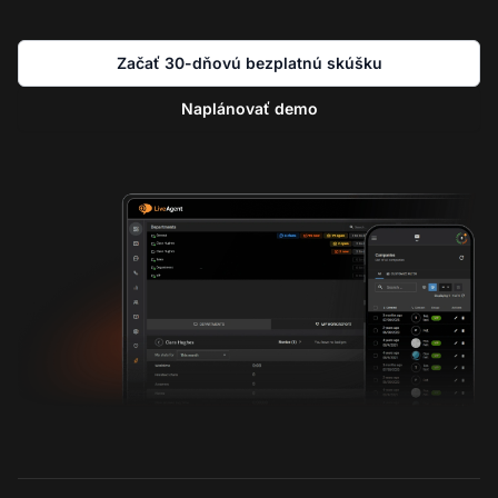
Začať 30-dňovú bezplatnú skúšku
Naplánovať demo