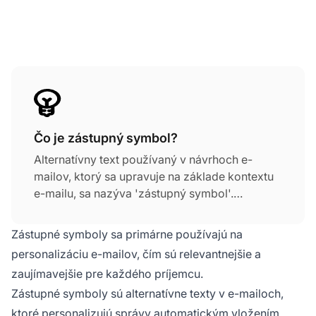
Čo je zástupný symbol?
Alternatívny text používaný v návrhoch e-
mailov, ktorý sa upravuje na základe kontextu
e-mailu, sa nazýva 'zástupný symbol'.
Napríklad, ak zamestnanec používa návrh e-
mailu, ktorý obsahuje zástupný symbol 'ahoj',
Zástupné symboly sa primárne používajú na
zástupný symbol sa automaticky nahradí
personalizáciu e-mailov, čím sú relevantnejšie a
dátumom odpovede alebo menom
zaujímavejšie pre každého príjemcu.
zamestnanca.
Zástupné symboly sú alternatívne texty v e-mailoch,
ktoré personalizujú správy automatickým vložením