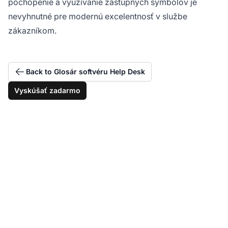
pochopenie a využívanie zástupných symbolov je
nevyhnutné pre modernú excelentnosť v službe
zákazníkom.
Back to Glosár softvéru Help Desk
Vyskúšať zadarmo
Personalizujte každú
správu zákazníkovi bez