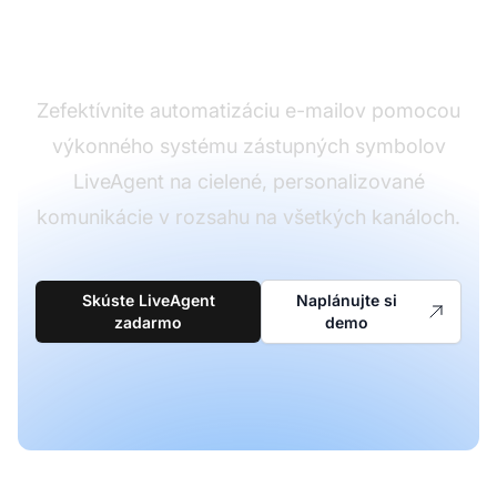
námahy
Zefektívnite automatizáciu e-mailov pomocou
výkonného systému zástupných symbolov
LiveAgent na cielené, personalizované
komunikácie v rozsahu na všetkých kanáloch.
Skúste LiveAgent
Naplánujte si
zadarmo
demo