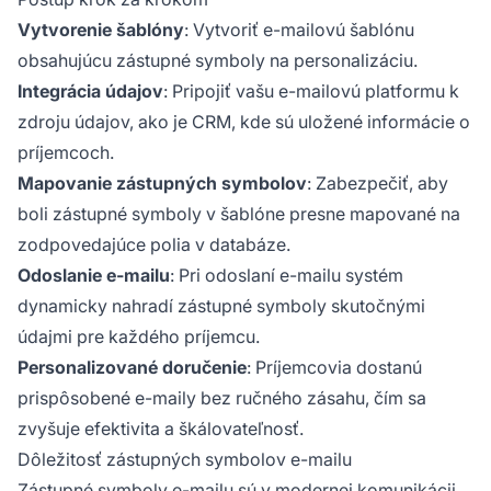
Vytvorenie šablóny
: Vytvoriť e-mailovú šablónu
obsahujúcu zástupné symboly na personalizáciu.
Integrácia údajov
: Pripojiť vašu e-mailovú platformu k
zdroju údajov, ako je CRM, kde sú uložené informácie o
príjemcoch.
Mapovanie zástupných symbolov
: Zabezpečiť, aby
boli zástupné symboly v šablóne presne mapované na
zodpovedajúce polia v databáze.
Odoslanie e-mailu
: Pri odoslaní e-mailu systém
dynamicky nahradí zástupné symboly skutočnými
údajmi pre každého príjemcu.
Personalizované doručenie
: Príjemcovia dostanú
prispôsobené e-maily bez ručného zásahu, čím sa
zvyšuje efektivita a škálovateľnosť.
Dôležitosť zástupných symbolov e-mailu
Zástupné symboly e-mailu sú v modernej komunikácii