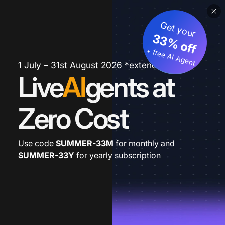
Get your
33% off
+ free AI Agent
1 July – 31st August 2026 *extended
Live
AI
gents at
Zero Cost
Use code
SUMMER-33M
for monthly and
SUMMER-33Y
for yearly subscription