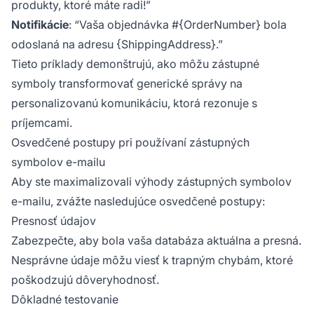
produkty, ktoré máte radi!”
Notifikácie
: “Vaša objednávka #{OrderNumber} bola
odoslaná na adresu {ShippingAddress}.”
Tieto príklady demonštrujú, ako môžu zástupné
symboly transformovať generické správy na
personalizovanú komunikáciu, ktorá rezonuje s
príjemcami.
Osvedčené postupy pri používaní zástupných
symbolov e-mailu
Aby ste maximalizovali výhody zástupných symbolov
e-mailu, zvážte nasledujúce osvedčené postupy:
Presnosť údajov
Zabezpečte, aby bola vaša databáza aktuálna a presná.
Nesprávne údaje môžu viesť k trapným chybám, ktoré
poškodzujú dôveryhodnosť.
Dôkladné testovanie