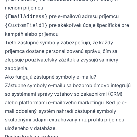
menom príjemcu
pre e-mailovú adresu príjemcu
{EmailAddress}
pre akékoľvek údaje špecifické pre
{CustomField1}
kampáň alebo príjemcu
Tieto zástupné symboly zabezpečujú, že každý
príjemca dostane personalizovanú správu, čím sa
zlepšuje používateľský zážitok a zvyšujú sa miery
zapojenia.
Ako fungujú zástupné symboly e-mailu?
Zástupné symboly e-mailu sa bezproblémovo integrujú
so systémami správy vzťahov so zákazníkmi (CRM)
alebo platformami e-mailového marketingu. Keď je e-
mail odoslaný, systém nahradí zástupné symboly
skutočnými údajmi extrahovanými z profilu príjemcu
uloženého v databáze.
Postup krok za krokom