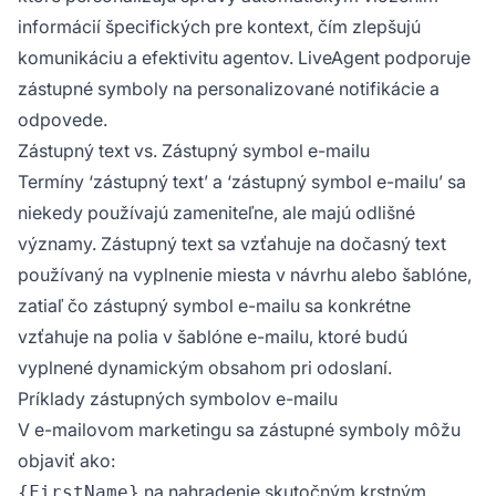
informácií špecifických pre kontext, čím zlepšujú
komunikáciu a efektivitu agentov. LiveAgent podporuje
zástupné symboly na personalizované notifikácie a
odpovede.
Zástupný text vs. Zástupný symbol e-mailu
Termíny ‘zástupný text’ a ‘zástupný symbol e-mailu’ sa
niekedy používajú zameniteľne, ale majú odlišné
významy. Zástupný text sa vzťahuje na dočasný text
používaný na vyplnenie miesta v návrhu alebo šablóne,
zatiaľ čo zástupný symbol e-mailu sa konkrétne
vzťahuje na polia v šablóne e-mailu, ktoré budú
vyplnené dynamickým obsahom pri odoslaní.
Príklady zástupných symbolov e-mailu
V e-mailovom marketingu sa zástupné symboly môžu
objaviť ako:
na nahradenie skutočným krstným
{FirstName}