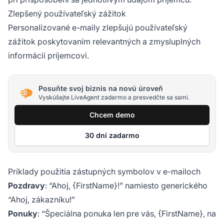
Zlepšený používateľský zážitok
Personalizované e-maily zlepšujú používateľský
zážitok poskytovaním relevantných a zmysluplných
informácií príjemcovi.
Posuňte svoj biznis na novú úroveň
Vyskúšajte LiveAgent zadarmo a presvedčte sa sami.
Chcem demo
30 dní zadarmo
Príklady použitia zástupných symbolov v e-mailoch
Pozdravy
: “Ahoj, {FirstName}!” namiesto generického
“Ahoj, zákazníku!”
Ponuky
: “Špeciálna ponuka len pre vás, {FirstName}, na