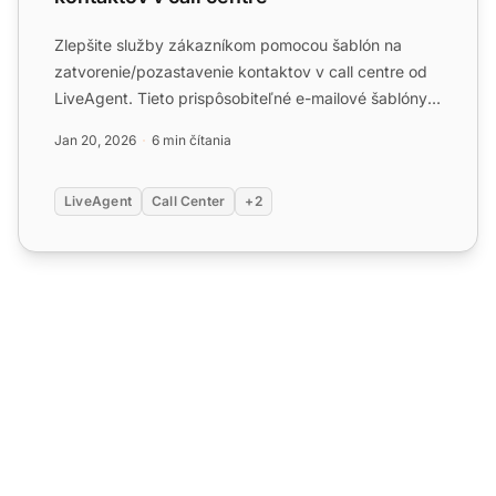
Zlepšite služby zákazníkom pomocou šablón na
zatvorenie/pozastavenie kontaktov v call centre od
LiveAgent. Tieto prispôsobiteľné e-mailové šablóny
pomáhajú vysv...
Jan 20, 2026
6 min čítania
LiveAgent
Call Center
+2