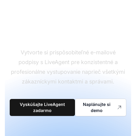
Značkujte komunikáciu
agentov profesionálne
Vytvorte si prispôsobiteľné e-mailové
podpisy s LiveAgent pre konzistentné a
profesionálne vystupovanie naprieč všetkými
zákazníckymi kontaktmi a správami.
Vyskúšajte LiveAgent
Naplánujte si
zadarmo
demo