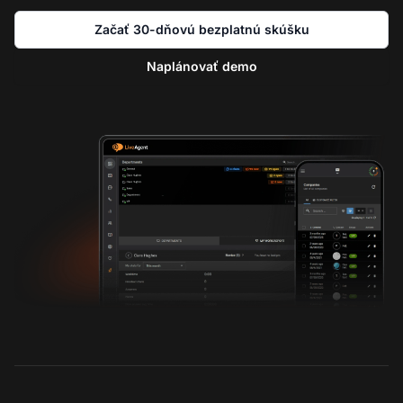
Začať 30-dňovú bezplatnú skúšku
Naplánovať demo