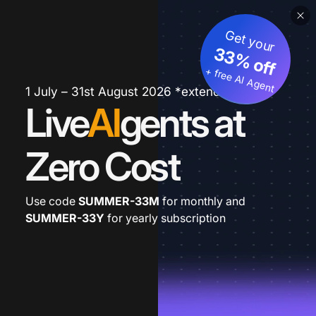
Get your
33% off
+ free AI Agent
1 July – 31st August 2026 *extended
Live
AI
gents at
Zero Cost
Use code
SUMMER-33M
for monthly and
SUMMER-33Y
for yearly subscription