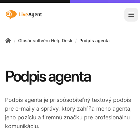
:site.title
Otv
/
/
Glosár softvéru Help Desk
Podpis agenta
Home
Podpis agenta
Podpis agenta je prispôsobiteľný textový podpis
pre e-maily a správy, ktorý zahŕňa meno agenta,
jeho pozíciu a firemnú značku pre profesionálnu
komunikáciu.