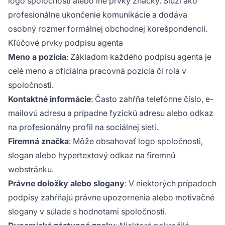
logo spoločnosti alebo iné prvky značky. Slúži ako
profesionálne ukončenie komunikácie a dodáva
osobný rozmer formálnej obchodnej korešpondencii.
Kľúčové prvky podpisu agenta
Meno a pozícia
: Základom každého podpisu agenta je
celé meno a oficiálna pracovná pozícia či rola v
spoločnosti.
Kontaktné informácie
: Často zahŕňa telefónne číslo, e-
mailovú adresu a prípadne fyzickú adresu alebo odkaz
na profesionálny profil na sociálnej sieti.
Firemná značka
: Môže obsahovať logo spoločnosti,
slogan alebo hypertextový odkaz na firemnú
webstránku.
Právne doložky alebo slogany
: V niektorých prípadoch
podpisy zahŕňajú právne upozornenia alebo motivačné
slogany v súlade s hodnotami spoločnosti.