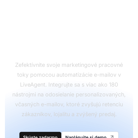
Zvýšte zapojenie a
predaj pomocou
automatizácie e-mailov
Zefektívnite svoje marketingové pracovné
toky pomocou automatizácie e-mailov v
LiveAgent. Integrujte sa s viac ako 180
nástrojmi na odosielanie personalizovaných,
včasných e-mailov, ktoré zvyšujú retenciu
zákazníkov, lojalitu a zvýšený predaj.
Skúste zadarmo
Naplánujte si demo