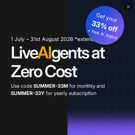
Get your
33% off
+ free AI Agent
1 July – 31st August 2026 *extended
Live
AI
gents at
Zero Cost
Use code
SUMMER-33M
for monthly and
SUMMER-33Y
for yearly subscription