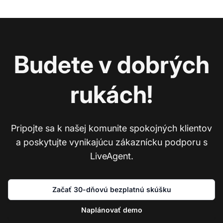
Budete v dobrých
rukách!
Pripojte sa k našej komunite spokojných klientov
a poskytujte vynikajúcu zákaznícku podporu s
LiveAgent.
Začať 30-dňovú bezplatnú skúšku
Naplánovať demo