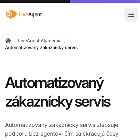
:site.title
Otv
/
/
LiveAgent Akadémia
Home
Automatizovaný zákaznícky servis
Automatizovaný
zákaznícky servis
Automatizovaný zákaznícky servis zlepšuje
podporu bez agentov, čím sa skracujú časy