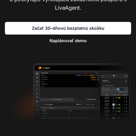
LiveAgent.
Začať 30-dňovú bezplatnú skúšku
Naplánovať demo