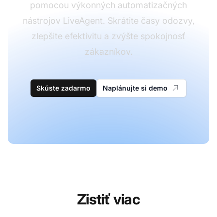
pomocou výkonných automatizačných
nástrojov LiveAgent. Skrátite časy odozvy,
zlepšite efektivitu a zvýšte spokojnosť
zákazníkov.
Skúste zadarmo
Naplánujte si demo
Zistiť viac