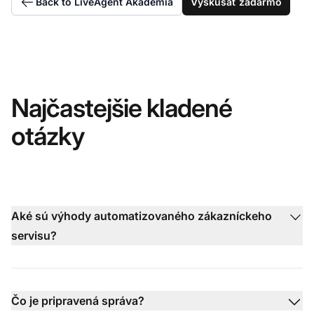
Back to LiveAgent Akadémia
Vyskúšať zadarmo
Najčastejšie kladené
otázky
Aké sú výhody automatizovaného zákazníckeho
servisu?
Čo je pripravená správa?