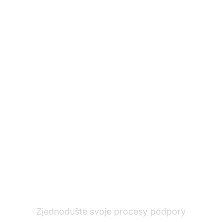
Ste pripravení
automatizovať váš
zákaznícky servis?
Zjednodušte svoje procesy podpory