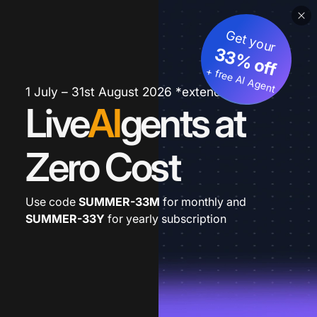
Get your
33% off
+ free AI Agent
1 July – 31st August 2026 *extended
Live
AI
gents at
Zero Cost
Use code
SUMMER-33M
for monthly and
SUMMER-33Y
for yearly subscription