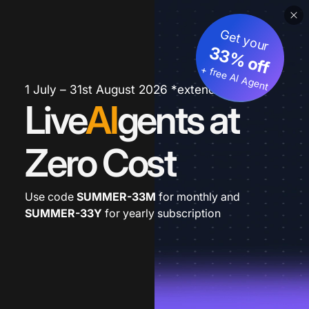
Get your
33% off
+ free AI Agent
1 July – 31st August 2026 *extended
Live
AI
gents at
Zero Cost
Use code
SUMMER-33M
for monthly and
SUMMER-33Y
for yearly subscription