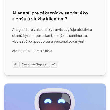
AI agenti pre zákaznícky servis: Ako
zlepšujú služby klientom?
AI agenti pre zákaznícky servis zvyšujú efektivitu
okamžitými odpoveďami, analýzou sentimentu,
viacjazyčnou podporou a personalizovanými
interakciami. Znižujú n...
Apr 29, 2026
12 min čítania
AI
CustomerSupport
+2
Výhody chatbotov: Najlepšie príklady a prípady použitia 