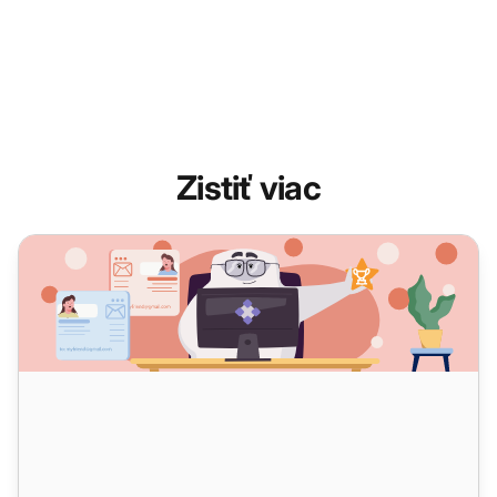
Zistiť viac
AI agenti pre zákaznícky servis: Ako zlepšujú služby klie