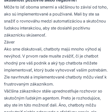
Môže to ísť oboma smermi a väčšinou to závisí od toho,
ako sú implementované a používané. Mali by ste sa
snažiť o rovnováhu medzi automatizáciou a skutočnou
ľudskou interakciou, aby ste dosiahli pozitívnu
zákaznícku skúsenosť.
Záver
Ako sme diskutovali, chatboty majú mnoho výhod aj
nevýhod. V prvom rade musíte zvážiť, či je chatbot
vhodný pre váš podnik a aký typ chatbota môžete
implementovať, ktorý bude vyhovovať vašim potrebám.
Zle navrhnuté a implementované chatboty môžu viesť k
frustrovaným zákazníkom.
Väčšina zákazníkov stále uprednostňuje rozhovor so
skutočným ľudským agentom. Preto je rozhodujúce,
aby ste im túto možnosť dali. Áno, chatboty môžu
poskytnúť rýchle odpovede a efektívny servis, ale