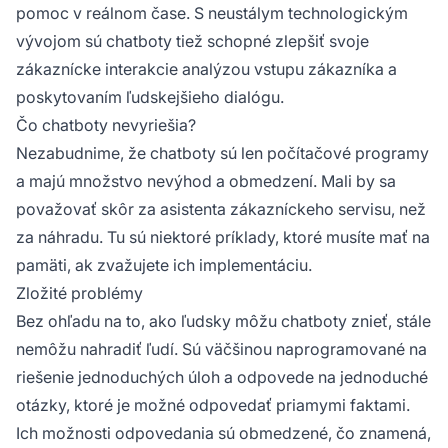
pomoc v reálnom čase. S neustálym technologickým
vývojom sú chatboty tiež schopné zlepšiť svoje
zákaznícke interakcie analýzou vstupu zákazníka a
poskytovaním ľudskejšieho dialógu.
Čo chatboty nevyriešia?
Nezabudnime, že chatboty sú len počítačové programy
a majú množstvo nevýhod a obmedzení. Mali by sa
považovať skôr za asistenta zákazníckeho servisu, než
za náhradu. Tu sú niektoré príklady, ktoré musíte mať na
pamäti, ak zvažujete ich implementáciu.
Zložité problémy
Bez ohľadu na to, ako ľudsky môžu chatboty znieť, stále
nemôžu nahradiť ľudí. Sú väčšinou naprogramované na
riešenie jednoduchých úloh a odpovede na jednoduché
otázky, ktoré je možné odpovedať priamymi faktami.
Ich možnosti odpovedania sú obmedzené, čo znamená,