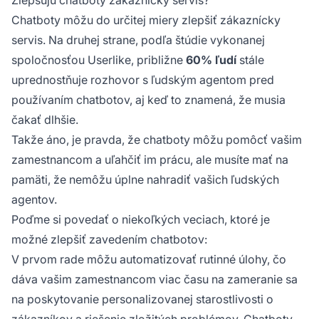
Chatboty môžu do určitej miery zlepšiť zákaznícky
servis. Na druhej strane, podľa štúdie vykonanej
spoločnosťou Userlike, približne
60% ľudí
stále
uprednostňuje rozhovor s ľudským agentom pred
používaním chatbotov, aj keď to znamená, že musia
čakať dlhšie.
Takže áno, je pravda, že chatboty môžu pomôcť vašim
zamestnancom a uľahčiť im prácu, ale musíte mať na
pamäti, že nemôžu úplne nahradiť vašich ľudských
agentov.
Poďme si povedať o niekoľkých veciach, ktoré je
možné zlepšiť zavedením chatbotov:
V prvom rade môžu automatizovať rutinné úlohy, čo
dáva vašim zamestnancom viac času na zameranie sa
na poskytovanie personalizovanej starostlivosti o
zákazníkov a riešenie zložitých problémov. Chatboty