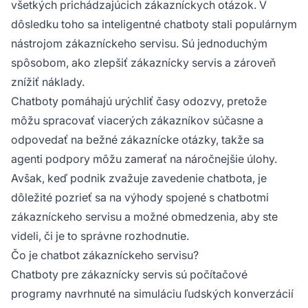
všetkých prichádzajúcich zákazníckych otázok. V
dôsledku toho sa inteligentné chatboty stali populárnym
nástrojom zákazníckeho servisu. Sú jednoduchým
spôsobom, ako zlepšiť zákaznícky servis a zároveň
znížiť náklady.
Chatboty pomáhajú urýchliť časy odozvy, pretože
môžu spracovať viacerých zákazníkov súčasne a
odpovedať na bežné zákaznícke otázky, takže sa
agenti podpory môžu zamerať na náročnejšie úlohy.
Avšak, keď podnik zvažuje zavedenie chatbota, je
dôležité pozrieť sa na výhody spojené s chatbotmi
zákazníckeho servisu a možné obmedzenia, aby ste
videli, či je to správne rozhodnutie.
Čo je chatbot zákazníckeho servisu?
Chatboty pre zákaznícky servis sú počítačové
programy navrhnuté na simuláciu ľudských konverzácií