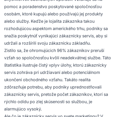
pomoc a poradenstvo poskytované spoločnosťou
osobám, ktoré kupujú alebo používajú jej produkty
alebo služby. Keďže je lojalita zákazníka takou
rozhodujúcou aspektom amerického trhu, podniky sa
snažia poskytnúť vynikajúci zákaznícky servis, aby si
udržali a rozšírili svoju zákaznícku základňu.
Zistilo sa, že ohromujúcich 96% zákazníkov preruší
vzťah so spoločnosťou kvôli neadekvátnej službe. Táto
štatistika ilustruje čistý vplyv úlohy, ktorú zákaznícky
servis zohráva pri udržiavaní alebo potenciálnom
ukončení obchodného vzťahu. Takáto realita
zdôrazňuje potrebu, aby podniky uprednostňovali
zákaznícky servis, pretože počet zákazníkov, ktorí sa
rýchlo odídu po zlej skúsenosti so službou, je
alarmujúco vysoký.
Ale čo je zákaznícky servis vo svete marketingu? V