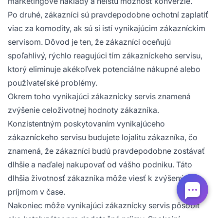
marketingové náklady a neistú možnosť konverzie.
Po druhé, zákazníci sú pravdepodobne ochotní zaplatiť
viac za komodity, ak sú si istí vynikajúcim zákazníckim
servisom. Dôvod je ten, že zákazníci oceňujú
spoľahlivý, rýchlo reagujúci tím zákazníckeho servisu,
ktorý eliminuje akékoľvek potenciálne nákupné alebo
používateľské problémy.
Okrem toho vynikajúci zákaznícky servis znamená
zvýšenie celoživotnej hodnoty zákazníka.
Konzistentným poskytovaním vynikajúceho
zákazníckeho servisu budujete lojalitu zákazníka, čo
znamená, že zákazníci budú pravdepodobne zostávať
dlhšie a naďalej nakupovať od vášho podniku. Táto
dlhšia životnosť zákazníka môže viesť k zvýšeným
príjmom v čase.
Nakoniec môže vynikajúci zákaznícky servis pôsobiť