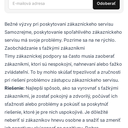
E-mailová adresa
Odoberať
Bežné výzvy pri poskytovaní zákazníckeho servisu
Samozrejme, poskytovanie spoľahlivého zákazníckeho
servisu má svoje problémy. Pozrime sa na ne rýchlo.
Zaobchádzanie s ťažkými zákazníkmi
Tímy zákazníckej podpory sa často musia zaoberať
zákazníkmi, ktorí sú nespokojní, nahnevaní alebo ťažko
zvládateľní. To by mohlo skúšať trpezlivosť a zručnosti
pri riešení problémov zástupcu zákazníckeho servisu.
Riešenie:
Najlepší spôsob, ako sa vyrovnať s ťažkými
zákazníkmi, je zostať pokojný a zdvorilý, počúvať ich
sťažnosti alebo problémy a pokúsiť sa poskytnúť
riešenie, ktoré je pre nich uspokojivé. Je dôležité
neberiť si zákazníkov hnevu osobne a snažiť sa zmeniť
ich negatívnu skúsenosť na pozitívnu. Dobre