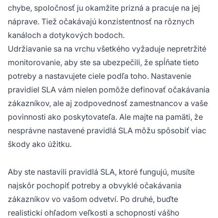
chybe, spoločnosť ju okamžite prizná a pracuje na jej
náprave. Tiež očakávajú konzistentnosť na rôznych
kanáloch a dotykových bodoch.
Udržiavanie sa na vrchu všetkého vyžaduje nepretržité
monitorovanie, aby ste sa ubezpečili, že spĺňate tieto
potreby a nastavujete ciele podľa toho. Nastavenie
pravidiel SLA vám nielen pomôže definovať očakávania
zákazníkov, ale aj zodpovednosť zamestnancov a vaše
povinnosti ako poskytovateľa. Ale majte na pamäti, že
nesprávne nastavené pravidlá SLA môžu spôsobiť viac
škody ako úžitku.
Aby ste nastavili pravidlá SLA, ktoré fungujú, musíte
najskôr pochopiť potreby a obvyklé očakávania
zákazníkov vo vašom odvetví. Po druhé, buďte
realistickí ohľadom veľkosti a schopností vášho