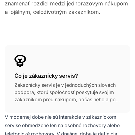
znamenať rozdiel medzi jednorazovým nákupom
a lojálnym, celoživotným zákazníkom.
Čo je zákaznícky servis?
Zákaznícky servis je v jednoduchých slovách
podpora, ktorú spoločnosť poskytuje svojim
zákazníkom pred nákupom, počas neho a po
ňom. Tvorí kostru každého podniku a spája
spotrebiteľov s značkou. Zahŕňa profesionálne
V modernej dobe nie sú interakcie v zákazníckom
zaobchádzanie a podporu zákazníkov,
servise obmedzené len na osobné rozhovory alebo
odpovede na ich otázky, riešenie ich
telefonické rozhovory. V dnešnej dobe je definícia