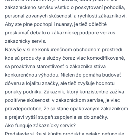
problémov a vedenie ich cez rôzne procesy.
zákazníckeho servisu všetko o poskytovaní pohodlia,
personalizovaných skúseností a rýchlosti zákazníkovi.
Aby ste plne pochopili nuansy, je tiež dôležité
preskúmať debatu o zákazníckej podpore verzus
zákaznícky servis.
Navyše v silne konkurenčnom obchodnom prostredí,
kde sú produkty a služby čoraz viac komodifikované,
sa proaktívna starostlivosť o zákazníka stáva
konkurenčnou výhodou. Nielen že pomáha budovať
dôveru a lojalitu značky, ale tiež zvyšuje hodnotu
ponuky podniku. Zákazník, ktorý konzistentne zažíva
pozitívne skúsenosti v zákazníckom servise, je viac
pravdepodobne, že sa stane opakovaným zákazníkom
a prejaví vyšší stupeň zapojenia sa do značky.
Ako funguje zákaznícky servis?
Predstavte si, že si kúpite produkt a nejako nefunguje