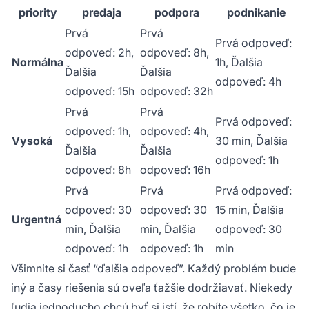
priority
predaja
podpora
podnikanie
Prvá
Prvá
Prvá odpoveď:
odpoveď: 2h,
odpoveď: 8h,
Normálna
1h, Ďalšia
Ďalšia
Ďalšia
odpoveď: 4h
odpoveď: 15h
odpoveď: 32h
Prvá
Prvá
Prvá odpoveď:
odpoveď: 1h,
odpoveď: 4h,
Vysoká
30 min, Ďalšia
Ďalšia
Ďalšia
odpoveď: 1h
odpoveď: 8h
odpoveď: 16h
Prvá
Prvá
Prvá odpoveď:
odpoveď: 30
odpoveď: 30
15 min, Ďalšia
Urgentná
min, Ďalšia
min, Ďalšia
odpoveď: 30
odpoveď: 1h
odpoveď: 1h
min
Všimnite si časť “ďalšia odpoveď”. Každý problém bude
iný a časy riešenia sú oveľa ťažšie dodržiavať. Niekedy
ľudia jednoducho chcú byť si istí, že robíte všetko, čo je