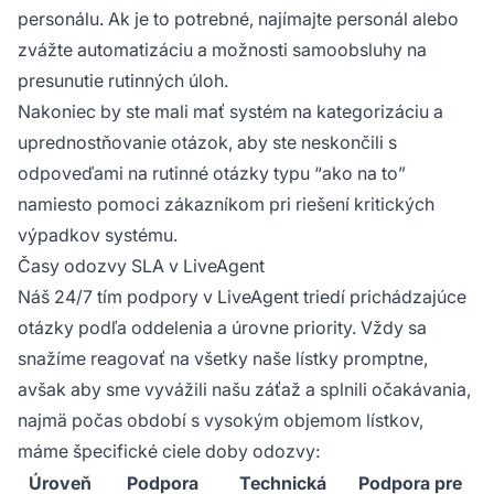
personálu. Ak je to potrebné, najímajte personál alebo
zvážte automatizáciu a možnosti samoobsluhy na
presunutie rutinných úloh.
Nakoniec by ste mali mať systém na kategorizáciu a
uprednostňovanie otázok, aby ste neskončili s
odpoveďami na rutinné otázky typu “ako na to”
namiesto pomoci zákazníkom pri riešení kritických
výpadkov systému.
Časy odozvy SLA v LiveAgent
Náš 24/7 tím podpory v LiveAgent triedí prichádzajúce
otázky podľa oddelenia a úrovne priority. Vždy sa
snažíme reagovať na všetky naše lístky promptne,
avšak aby sme vyvážili našu záťaž a splnili očakávania,
najmä počas období s vysokým objemom lístkov,
máme špecifické ciele doby odozvy:
Úroveň
Podpora
Technická
Podpora pre