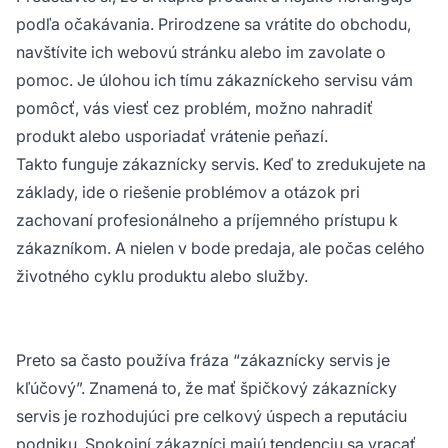
podľa očakávania. Prirodzene sa vrátite do obchodu,
navštívite ich webovú stránku alebo im zavolate o
pomoc. Je úlohou ich tímu zákazníckeho servisu vám
pomôcť, vás viesť cez problém, možno nahradiť
produkt alebo usporiadať vrátenie peňazí.
Takto funguje zákaznícky servis. Keď to zredukujete na
základy, ide o riešenie problémov a otázok pri
zachovaní profesionálneho a príjemného prístupu k
zákazníkom. A nielen v bode predaja, ale počas celého
životného cyklu produktu alebo služby.
Preto sa často používa fráza “zákaznícky servis je
kľúčový”. Znamená to, že mať špičkový zákaznícky
servis je rozhodujúci pre celkový úspech a reputáciu
podniku. Spokojní zákazníci majú tendenciu sa vracať