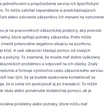
jednotlivcami a prispôsobenie servisu ich špecifickým
om. To môže zahŕňať zapamätanie si predchádzajúcich
čaní alebo oslovenie zákazníkov ich menami na vytvorenie
ou je na pracovníkoch zákazníckej podpory, aby prevzali
ernatívy, ktoré spĺňajú potreby zákazníka. Preto môže
zmeniť potenciálne negatívnu situáciu na pozitívnu.
e kľúč. A vaši zákazníci hľadajú pomoc od znalých
ie a pokyny. To znamená, že musíte mať dobre vyškolený
 zákazníckich problémov a odpoveď na ich otázky. Znalý
bavedomie a formuje výnimočnú cestu zákazníckého servisu.
biť viac tým, že sa budete opakovane kontaktovať so
e, že si cenia ich spokojnosť aj po transakcii. To môže
vek obáv alebo ponúknutie dodatočnej pomoci, ak je
otenciálne problémy alebo potreby, ktoré môžu mať