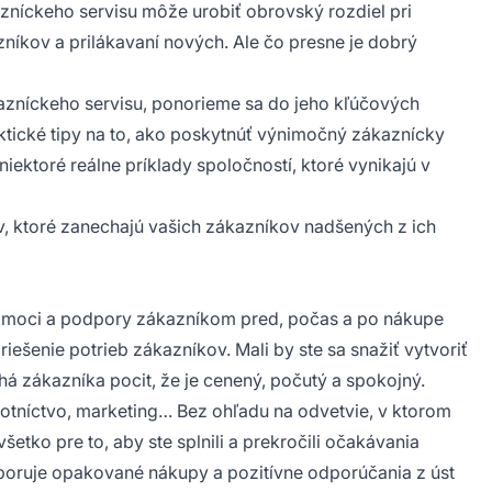
níckeho servisu môže urobiť obrovský rozdiel pri
níkov a prilákavaní nových. Ale čo presne je dobrý
zníckeho servisu, ponorieme sa do jeho kľúčových
tické tipy na to, ako poskytnúť výnimočný zákaznícky
niektoré reálne príklady spoločností, ktoré vynikajú v
v, ktoré zanechajú vašich zákazníkov nadšených z ich
omoci a podpory zákazníkom pred, počas a po nákupe
riešenie potrieb zákazníkov. Mali by ste sa snažiť vytvoriť
á zákazníka pocit, že je cenený, počutý a spokojný.
tníctvo, marketing… Bez ohľadu na odvetvie, v ktorom
etko pre to, aby ste splnili a prekročili očakávania
poruje opakované nákupy a pozitívne odporúčania z úst