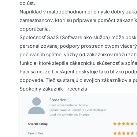
do úst.
Napríklad v maloobchodnom priemysle dobrý zákaz
zamestnancov, ktorí sú pripravení pomôcť zákazní
odporúčania.
Spoločnosť SaaS (Software ako služba) môže posky
personalizovanej podpory prostredníctvom viacerých
počúvaním spätnej väzby od zákazníkov môžu zabe
funkcie, ktoré zlepšia zákaznícku skúsenosť a spĺňaj
Páči sa mi, že LiveAgent poskytuje takú blízku po
odpovede. Tiež sa starajú o svojich zákazníkov a po
Spokojný zákazník - recenzia