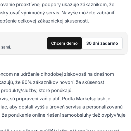
tovanie proaktívnej podpory ukazuje zákazníkom, že
poskytovať výnimočný servis. Navyše môžete zabrániť
pšenie celkovej zákazníckej skúsenosti.
Chcem demo
30 dní zadarmo
 sami.
encom na udržanie dlhodobej ziskovosti na dnešnom
azujú, že 80% zákazníkov hovorí, že skúsenosť
produkty/služby, ktoré ponúkajú.
vis, sú pripravení zaň platiť. Podľa Marketsplash je
c, aby dostali vyššiu úroveň servisu a personalizovanú
 že ponúkanie online riešení samoobsluhy tiež ovplyvňuje