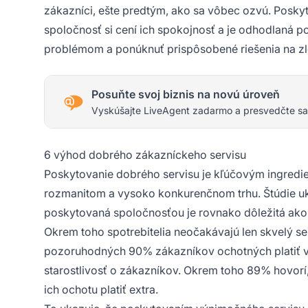
zákazníci, ešte predtým, ako sa vôbec ozvú. Posky
spoločnosť si cení ich spokojnosť a je odhodlaná 
problémom a ponúknuť prispôsobené riešenia na zle
Posuňte svoj biznis na novú úroveň
Vyskúšajte LiveAgent zadarmo a presvedčte sa
6 výhod dobrého zákazníckeho servisu
Poskytovanie dobrého servisu je kľúčovým ingredi
rozmanitom a vysoko konkurenčnom trhu. Štúdie uk
poskytovaná spoločnosťou je rovnako dôležitá ako 
Okrem toho spotrebitelia neočakávajú len skvelý ser
pozoruhodných 90% zákazníkov ochotných platiť via
starostlivosť o zákazníkov. Okrem toho 89% hovorí,
ich ochotu platiť extra.