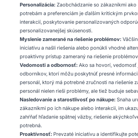
Personalizácia:
Zaobchádzanie so zákazníkmi ako s 
potrebám a preferenciám je ďalším kritickým prvk
interakcií, poskytovanie personalizovaných odporú
personalizovanejšej skúsenosti.
Myslenie zamerané na riešenie problémov:
Väčšin
iniciatívu a našli riešenia alebo ponúkli vhodné alt
proaktívny prístup zameraný na riešenie problémov 
Vedomosti a odbornosť:
Ako sa hovorí, vedomosť j
odborníkov, ktorí môžu poskytnúť presné informác
personál, ktorý má potrebné zručnosti na riešenie
personál nielen rieši problémy, ale tiež buduje se
Nasledovanie a starostlivosť po nákupe:
Snaha uro
zákazníkmi po ich nákupe alebo interakcii, im ukazuj
zahŕňať hľadanie spätnej väzby, riešenie akýchkoľ
potrebná.
Proaktívnosť:
Prevzaté iniciatívu a identifikujte p