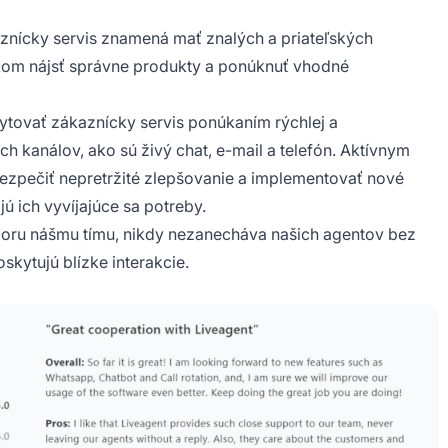
nícky servis znamená mať znalých a priateľských
kom nájsť správne produkty a ponúknuť vhodné
tovať zákaznícky servis ponúkaním rýchlej a
 kanálov, ako sú živý chat, e-mail a telefón. Aktívnym
zpečiť nepretržité zlepšovanie a implementovať nové
ú ich vyvíjajúce sa potreby.
dporu nášmu tímu, nikdy nezanecháva našich agentov bez
skytujú blízke interakcie.