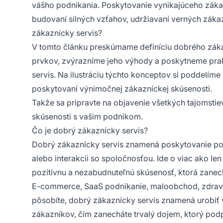
vášho podnikania. Poskytovanie vynikajúceho zákaz
budovaní silných vzťahov, udržiavaní verných zákaz
zákaznícky servis?
V tomto článku preskúmame definíciu dobrého záka
prvkov, zvýrazníme jeho výhody a poskytneme prak
servis. Na ilustráciu týchto konceptov si poddelíme 
poskytovaní výnimočnej zákazníckej skúsenosti.
Takže sa pripravte na objavenie všetkých tajomstie
skúsenosti s vašim podnikom.
Čo je dobrý zákaznícky servis?
Dobrý zákaznícky servis znamená poskytovanie p
alebo interakcii so spoločnosťou. Ide o viac ako len 
pozitívnu a nezabudnuteľnú skúsenosť, ktorá zanech
E-commerce, SaaS podnikanie, maloobchod, zdravo
pôsobíte, dobrý zákaznícky servis znamená urobiť vš
zákazníkov, čím zanecháte trvalý dojem, ktorý pod