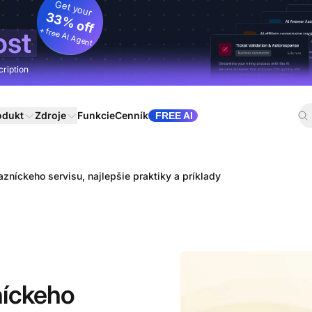
Get your
33% off
+ free AI Agent
ost
cription
odukt
Zdroje
Funkcie
Cenník
FREE AI
zníckeho servisu, najlepšie praktiky a príklady
níckeho