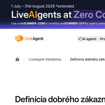
1 July – 31st August 2026 *extended
Live
AI
gents at
Zero C
Use code
SUMMER-33M
for monthly and
SUMMER-33Y
for yearly subs
:site.title
AI agenti
Pr
/
/
LiveAgent Akadémia
Definícia dobrého záka
Home
Definícia dobrého zákaz