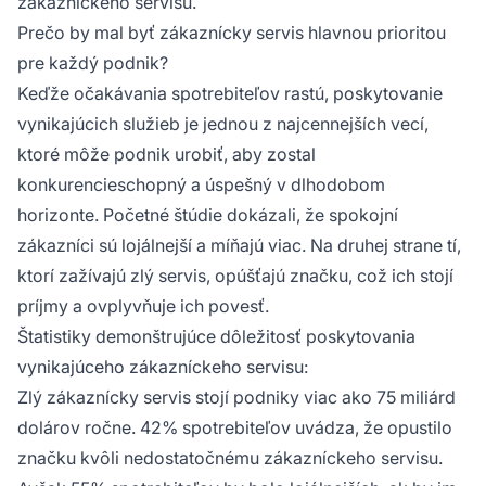
zákazníckeho servisu.
Prečo by mal byť zákaznícky servis hlavnou prioritou
pre každý podnik?
Keďže očakávania spotrebiteľov rastú, poskytovanie
vynikajúcich služieb je jednou z najcennejších vecí,
ktoré môže podnik urobiť, aby zostal
konkurencieschopný a úspešný v dlhodobom
horizonte. Početné štúdie dokázali, že spokojní
zákazníci sú lojálnejší a míňajú viac. Na druhej strane tí,
ktorí zažívajú zlý servis, opúšťajú značku, což ich stojí
príjmy a ovplyvňuje ich povesť.
Štatistiky demonštrujúce dôležitosť poskytovania
vynikajúceho zákazníckeho servisu:
Zlý zákaznícky servis stojí podniky viac ako 75 miliárd
dolárov ročne. 42% spotrebiteľov uvádza, že opustilo
značku kvôli nedostatočnému zákazníckeho servisu.