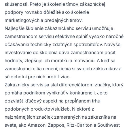
skúsenosti. Preto je školenie tímov zákazníckej
podpory rovnako dôležité ako školenie
marketingových a predajných tímov.
Najlepšie školenie zákazníckeho servisu umožňuje
zamestnancom servisu efektívne splniť vysoko náročné
očakávania technicky zdatných spotrebiteľov. Navyše,
investovanie do školenia dáva zamestnancom pocit
hodnoty, zlepšuje ich morálku a motiváciu. A keď sa
zamestnanci cítia cenení, cenia si svojich zákazníkov a
sú ochotní pre nich urobiť viac.
Zákaznícky servis sa stal diferenciátorom značky, ktorý
pomáha podnikom vyniknúť v konkurencii. Je to
obzvlášť kľúčový aspekt na prepĺňanom trhu
podobných produktov/služieb. Niektoré z
najznámejších značiek zameraných na zákazníka na
svete, ako Amazon, Zappos, Ritz-Carlton a Southwest