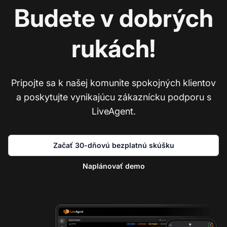
Budete v dobrých
rukách!
Pripojte sa k našej komunite spokojných klientov
a poskytujte vynikajúcu zákaznícku podporu s
LiveAgent.
Začať 30-dňovú bezplatnú skúšku
Naplánovať demo