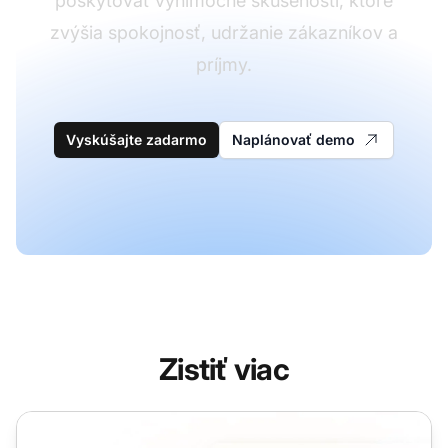
poskytovať výnimočné skúsenosti, ktoré
zvýšia spokojnosť, udržanie zákazníkov a
príjmy.
Vyskúšajte zadarmo
Naplánovať demo
Zistiť viac
Zákaznícky servis