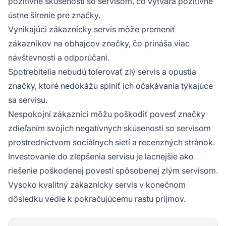
pozitívne skúsenosti so servisom, čo vytvára pozitívne
ústne šírenie pre značky.
Vynikajúci zákaznícky servis môže premeniť
zákazníkov na obhajcov značky, čo prináša viac
návštevnosti a odporúčaní.
Spotrebitelia nebudú tolerovať zlý servis a opustia
značky, ktoré nedokážu splniť ich očakávania týkajúce
sa servisu.
Nespokojní zákazníci môžu poškodiť povesť značky
zdieľaním svojich negatívnych skúseností so servisom
prostredníctvom sociálnych sietí a recenzných stránok.
Investovanie do zlepšenia servisu je lacnejšie ako
riešenie poškodenej povesti spôsobenej zlým servisom.
Vysoko kvalitný zákaznícky servis v konečnom
dôsledku vedie k pokračujúcemu rastu príjmov.