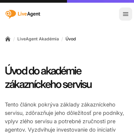
:site.title
Otv
/
/
LiveAgent Akadémia
Úvod
Home
Úvod do akadémie
zákazníckeho servisu
Tento článok pokrýva základy zákazníckeho
servisu, zdôrazňuje jeho dôležitosť pre podniky,
vplyv zlého servisu a potrebné zručnosti pre
agentov. Vyzdvihuje investovanie do iniciatív