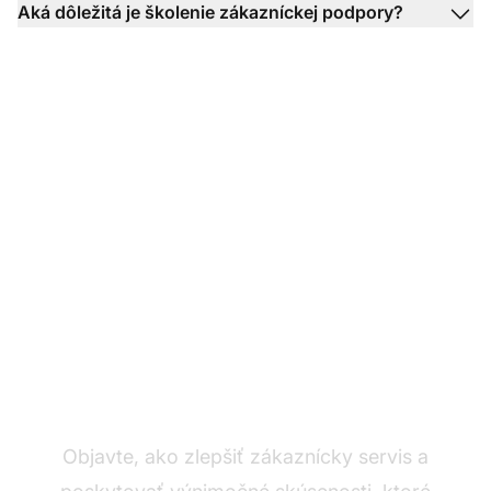
Aká dôležitá je školenie zákazníckej podpory?
Vylepšite zákaznícku
skúsenosť s LiveAgent
Objavte, ako zlepšiť zákaznícky servis a