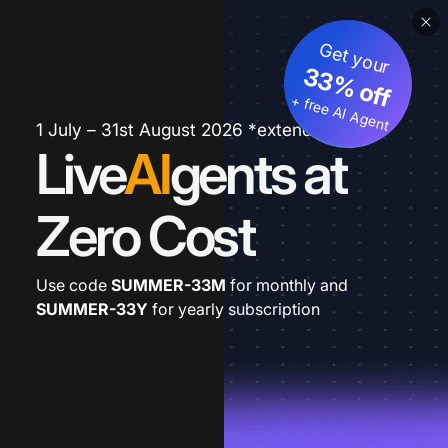
Get your
33% off
+ free AI Agent
1 July – 31st August 2026 *extended
Live
AI
gents at
Zero Cost
Use code
SUMMER-33M
for monthly and
SUMMER-33Y
for yearly subscription