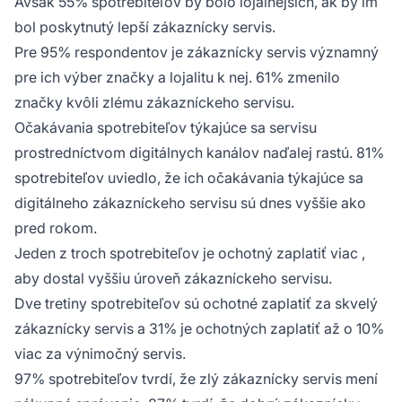
Avšak 55% spotrebiteľov by bolo lojálnejších, ak by im
bol poskytnutý lepší zákaznícky servis.​
Pre 95% respondentov je zákaznícky servis významný
pre ich výber značky a lojalitu k nej​. 61% zmenilo
značky kvôli zlému zákazníckeho servisu.
Očakávania spotrebiteľov týkajúce sa servisu
prostredníctvom digitálnych kanálov naďalej rastú. 81%
spotrebiteľov uviedlo, že ich očakávania týkajúce sa
digitálneho zákazníckeho servisu sú dnes vyššie ako
pred rokom.
Jeden z troch spotrebiteľov je
ochotný zaplatiť viac
,
aby dostal vyššiu úroveň zákazníckeho servisu.
Dve tretiny spotrebiteľov sú ochotné zaplatiť za skvelý
zákaznícky servis a 31% je ochotných zaplatiť až o 10%
viac za výnimočný servis. ​
97% spotrebiteľov tvrdí, že zlý zákaznícky servis mení