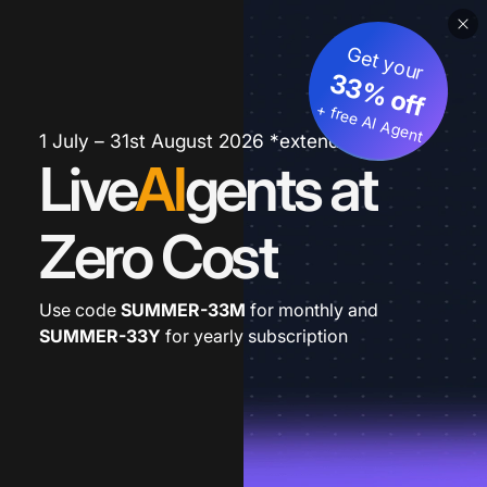
Get your
33% off
+ free AI Agent
1 July – 31st August 2026 *extended
Live
AI
gents at
Zero Cost
Use code
SUMMER-33M
for monthly and
SUMMER-33Y
for yearly subscription