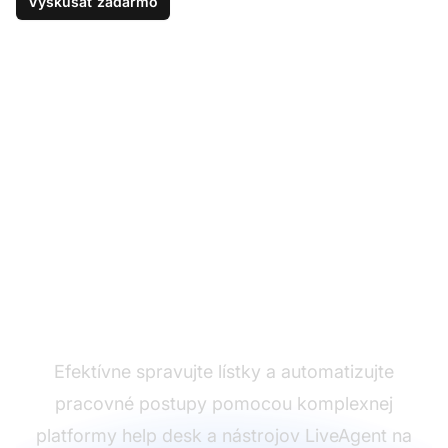
Vyskúšať zadarmo
Zjednodušte svoje
operácie podpory na
pracovnej ploche
Efektívne spravujte lístky a automatizujte
pracovné postupy pomocou komplexnej
platformy help desk a nástrojov LiveAgent na