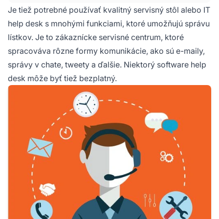
podporu dostupnú prostredníctvom webovej
Je tiež potrebné používať kvalitný servisný stôl alebo IT
stránky, okamžitých správ, e-mailu alebo
help desk s mnohými funkciami, ktoré umožňujú správu
horúcej linky.
lístkov. Je to zákaznícke servisné centrum, ktoré
spracováva rôzne formy komunikácie, ako sú e-maily,
správy v chate, tweety a ďalšie. Niektorý software help
desk môže byť tiež bezplatný.