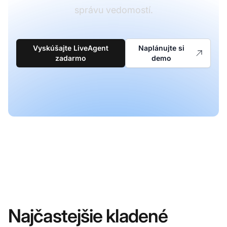
správu vedomostí.
Vyskúšajte LiveAgent
Naplánujte si
zadarmo
demo
Najčastejšie kladené