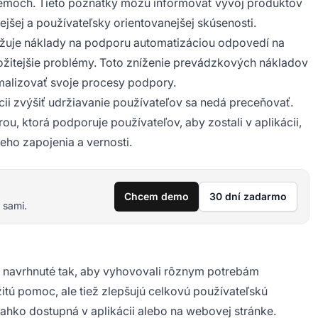
lémoch. Tieto poznatky môžu informovať vývoj produktov
jšej a používateľsky orientovanejšej skúsenosti.
nižuje náklady na podporu automatizáciou odpovedí na
ožitejšie problémy. Toto zníženie prevádzkových nákladov
malizovať svoje procesy podpory.
ii zvýšiť udržiavanie používateľov sa nedá preceňovať.
, ktorá podporuje používateľov, aby zostali v aplikácii,
ho zapojenia a vernosti.
Chcem demo
30 dní zadarmo
 sami.
y navrhnuté tak, aby vyhovovali rôznym potrebám
žitú pomoc, ale tiež zlepšujú celkovú používateľskú
ahko dostupná v aplikácii alebo na webovej stránke.