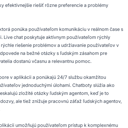
efektívnejšie riešiť rôzne preferencie a problémy
i, ktorá ponúka používateľom komunikáciu v reálnom čase s
ii. Live chat poskytuje aktívnym používateľom rýchly
 rýchle riešenie problémov a udržiavanie používateľov v
 odpovede na bežné otázky s ľudským zásahom pre
vatelia dostanú včasnu a relevantnu pomoc.
pore v aplikácii a ponúkajú 24/7 službu okamžitou
žívateľov jednoduchými úlohami. Chatboty slúžia ako
a eskalujú zložité otázky ľudským agentom, keď je to
odozvy, ale tiež znižuje pracovnú záťaž ľudských agentov,
.
plikácii umožňujú používateľom prístup k komplexnému