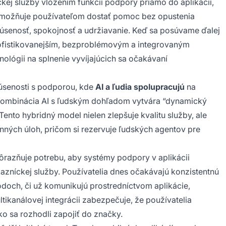
ckej služby vložením funkcií podpory priamo do aplikácií,
 umožňuje používateľom dostať pomoc bez opustenia
kúsenosť, spokojnosť a udržiavanie. Keď sa posúvame ďalej
ofistikovanejším, bezproblémovým a integrovaným
ológii na splnenie vyvíjajúcich sa očakávaní
kúsenosti s podporou, kde
AI a ľudia spolupracujú
na
. Kombinácia AI s ľudským dohľadom vytvára “dynamický
 Tento hybridný model nielen zlepšuje kvalitu služby, ale
inných úloh, pričom si rezervuje ľudských agentov pre
razňuje potrebu, aby systémy podpory v aplikácii
azníckej služby. Používatelia dnes očakávajú konzistentnú
doch, či už komunikujú prostredníctvom aplikácie,
ikanálovej integrácii zabezpečuje, že používatelia
o sa rozhodli zapojiť do značky.