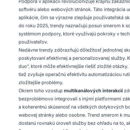
Podpora v aplikácii revolucionizuje krajinu zákazní
softvéru alebo webových stránok. Táto integrácia
aplikácie, čím sa výrazne zlepšuje používateľská s
do roku 2025, trendy naznačujú posun smerom k s
systémom podpory, ktoré využívajú pokroky v techn
používateľov.
Nedávne trendy zdôrazňujú dôležitosť jednotnej s
poskytovaní efektívnej a personalizovanej služby
duo”, ktoré môže efektívnejšie riešiť zložité otázky.
tiež zvyšuje operačnú efektivitu automatizáciou rut
zložitejšie problémy.
Okrem toho vzostup
multikanálových interakcií
zdô
bezproblémovo integrovali s inými platformami zák
a koherentnú skúsenosť na všetkých dotykových bo
webovej stránky alebo osobne. Trend smerom k mult
dostanú rovnakú úroveň služby bez ohľadu na to, ak