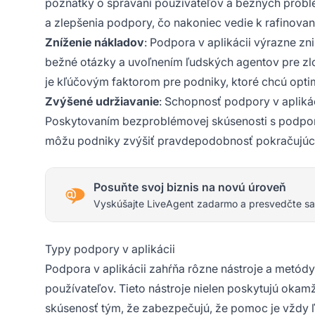
poznatky o správaní používateľov a bežných prob
a zlepšenia podpory, čo nakoniec vedie k rafinovane
Zníženie nákladov
: Podpora v aplikácii výrazne z
bežné otázky a uvoľnením ľudských agentov pre zl
je kľúčovým faktorom pre podniky, ktoré chcú opti
Zvýšené udržiavanie
: Schopnosť podpory v aplikác
Poskytovaním bezproblémovej skúsenosti s podporou
môžu podniky zvýšiť pravdepodobnosť pokračujúce
Posuňte svoj biznis na novú úroveň
Vyskúšajte LiveAgent zadarmo a presvedčte sa
Typy podpory v aplikácii
Podpora v aplikácii zahŕňa rôzne nástroje a metód
používateľov. Tieto nástroje nielen poskytujú okam
skúsenosť tým, že zabezpečujú, že pomoc je vždy ľ