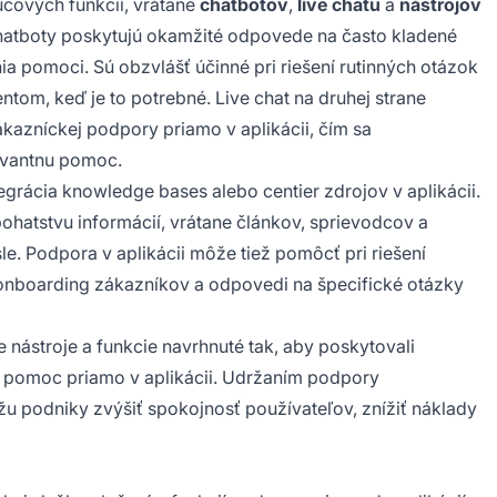
účových funkcií, vrátane
chatbotov
,
live chatu
a
nástrojov
hatboty poskytujú okamžité odpovede na často kladené
ia pomoci. Sú obzvlášť účinné pri riešení rutinných otázok
tom, keď je to potrebné. Live chat na druhej strane
azníckej podpory priamo v aplikácii, čím sa
levantnu pomoc.
tegrácia knowledge bases alebo centier zdrojov v aplikácii.
ohatstvu informácií, vrátane článkov, sprievodcov a
le. Podpora v aplikácii môže tiež pomôcť pri riešení
onboarding zákazníkov a odpovedi na špecifické otázky
 nástroje a funkcie navrhnuté tak, aby poskytovali
ú pomoc priamo v aplikácii. Udržaním podpory
 podniky zvýšiť spokojnosť používateľov, znížiť náklady