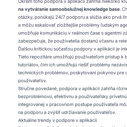
Okrem toho podpora v aplikácii zahŕňa niekoľko kľ
na vytváranie samoobslužnej knowledge base
. C
otázky, ponúkajú 24/7 podporu a slúžia ako prvá lín
a môžu eskalovať zložitejšie problémy ľudským agen
umožňuje komunikáciu v reálnom čase s agentmi zák
zabezpečuje, že používatelia dostanú včasnu a re
Ďalšou kritickou súčasťou podpory v aplikácii je in
Tieto repozitáre umožňujú používateľom prístup k b
tutoriálov, čím ich umožňujú riešiť problémy nezávis
technických problémov, poskytovaní pokynov pre 
používateľov.
Stručne povedané, podpora v aplikácii zahŕňa rôzne
bezproblémovú, efektívnu a používateľsky prívetn
integrovanej v pracovnom postupe používateľa môžu
na podporu a zvýšiť udržiavanie používateľov.
Aktuálne trendy v podpore v aplikácii