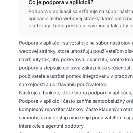
Čo je podpora v aplikácii?
Podpora v aplikácii sa vzťahuje na súbor nástr
aplikácie alebo webovej stránky, ktoré umožň
platformy. Tento prístup je navrhnutý tak, aby
čím sa zjednodušuje proces podpory a zlepšuj
podpory v aplikácii je znížiť trenie používat
Podpora v aplikácii sa vzťahuje na súbor nástrojov 
používateľa, čo môže viesť k zvýšenej spokojno
webovej stránky, ktoré umožňujú používateľom získ
navrhnutý tak, aby poskytoval okamžitú, kontextov
podpory a zlepšuje celková zákaznícka skúsenosť. P
používateľa a udržať pomoc integrovanú v pracovn
spokojnosti a udržiavaniu používateľov.
Nástroje a funkcie, ktoré tvoria podporu v aplikác
Podpora v aplikácii často zahŕňa samoobslužný onl
komplexný repozitár článkov, často kladených otá
samoobslužný prístup umožňuje používateľom nájsť 
interakcie s agentmi podpory.