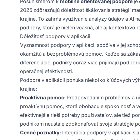
Posun smerom k
mobilne orientovanej podpore
je 
2025 zdôrazňujú dôležitosť škálovania stratégií mark
krajine. To zahŕňa využívanie analýzy údajov a AI n
podpory, ktorá je nielen včasná, ale aj kontextovo r
Dôležitosť podpory v aplikácii
Významnosť podpory v aplikácii spočíva v jej sch
okamžitú a bezproblémovú pomoc. Keďže sa zákaz
diferenciácie, podniky čoraz viac prijímajú podporu
operačnej efektivnosti.
Podpora v aplikácii ponúka niekoľko kľúčových výhod
krajine:
Proaktívna pomoc
: Predpovedaním problémov a uče
proaktívnu pomoc, ktorá obohacuje spokojnosť a ver
efektívnejšie rieši potreby používateľov, ale tiež
podnikom neustále zdokonaľovať svoje stratégie p
Cenné poznatky
: Integrácia podpory v aplikácii 