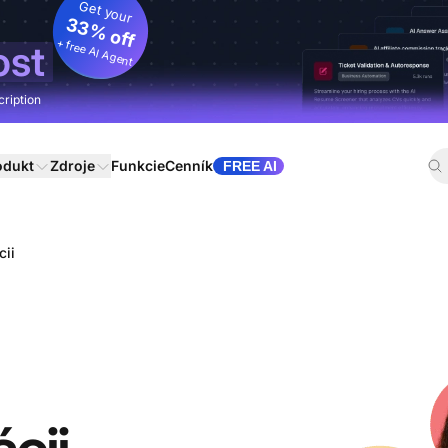
Get your
33% off
+ free AI Agent
ost
cription
odukt
Zdroje
Funkcie
Cenník
FREE AI
cii