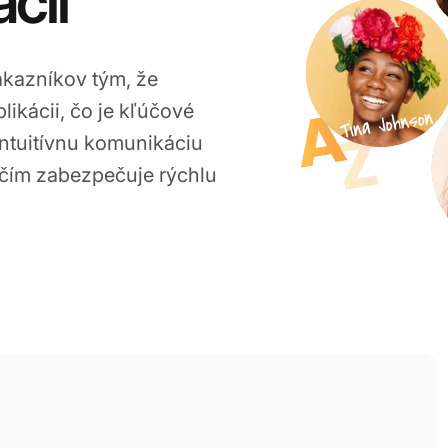
cii
ákazníkov tým, že
ikácii, čo je kľúčové
intuitívnu komunikáciu
ím zabezpečuje rýchlu