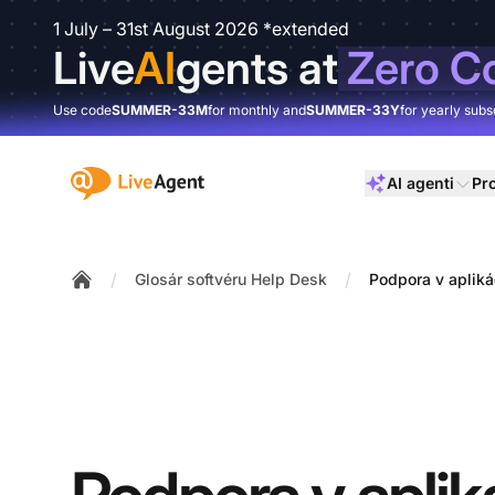
1 July – 31st August 2026 *extended
Live
AI
gents at
Zero C
Use code
SUMMER-33M
for monthly and
SUMMER-33Y
for yearly subs
:site.title
AI agenti
Pr
/
/
Glosár softvéru Help Desk
Podpora v apliká
Home