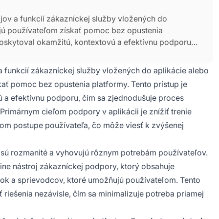
ojov a funkcií zákazníckej služby vložených do
ujú používateľom získať pomoc bez opustenia
 poskytoval okamžitú, kontextovú a efektívnu podporu,
e celková zákaznícka skúsenosť. Primárnym cieľom
eľa a udržať pomoc integrovanú v pracovnom postupe
a funkcií zákazníckej služby vložených do aplikácie alebo
sti a udržiavaniu používateľov.
ať pomoc bez opustenia platformy. Tento prístup je
ú a efektívnu podporu, čím sa zjednodušuje proces
rimárnym cieľom podpory v aplikácii je znížiť trenie
om postupe používateľa, čo môže viesť k zvýšenej
ii, sú rozmanité a vyhovujú rôznym potrebám používateľov.
ine nástroj zákazníckej podpory, ktorý obsahuje
zok a sprievodcov, ktoré umožňujú používateľom. Tento
riešenia nezávisle, čím sa minimalizuje potreba priamej