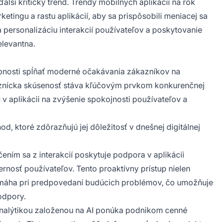
ďalší kritický trend. Trendy mobilných aplikácií na rok
etingu a rastu aplikácií, aby sa prispôsobili meniacej sa
a personalizáciu interakcií používateľov a poskytovanie
elevantna.
opnosti spĺňať moderné očakávania zákazníkov na
nícka skúsenosť stáva kľúčovým prvkom konkurenčnej
 v aplikácii na zvýšenie spokojnosti používateľov a
, ktoré zdôrazňujú jej dôležitosť v dnešnej digitálnej
ním sa z interakcií poskytuje podpora v aplikácii
nosť používateľov. Tento proaktívny prístup nielen
 pomáha pri predpovedaní budúcich problémov, čo umožňuje
odpory.
s analýtikou založenou na AI ponúka podnikom cenné