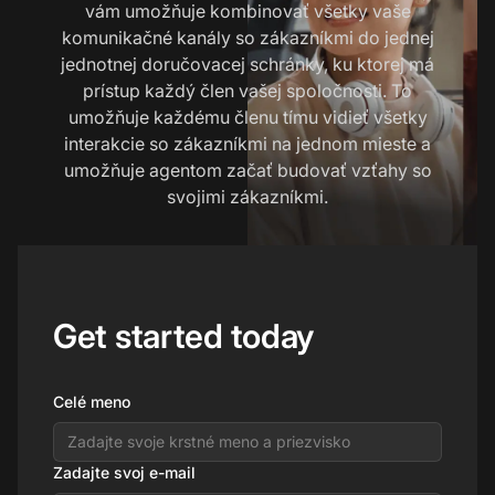
vám umožňuje kombinovať všetky vaše
komunikačné kanály so zákazníkmi do jednej
jednotnej doručovacej schránky, ku ktorej má
prístup každý člen vašej spoločnosti. To
umožňuje každému členu tímu vidieť všetky
interakcie so zákazníkmi na jednom mieste a
umožňuje agentom začať budovať vzťahy so
svojimi zákazníkmi.
Get started today
Celé meno
Zadajte svoj e-mail