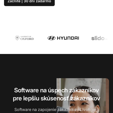
Začnite | 30 dní zadarmo
Software na úspech zákazníkov
pre lepšiu skúsenosť zákazníkov
Software na zapojenie zákazníkov LiveAgent