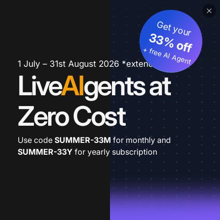
Get your
33% off
+ free AI Agent
1 July – 31st August 2026 *extended
Live
AI
gents at
Zero Cost
Use code
SUMMER-33M
for monthly and
SUMMER-33Y
for yearly subscription