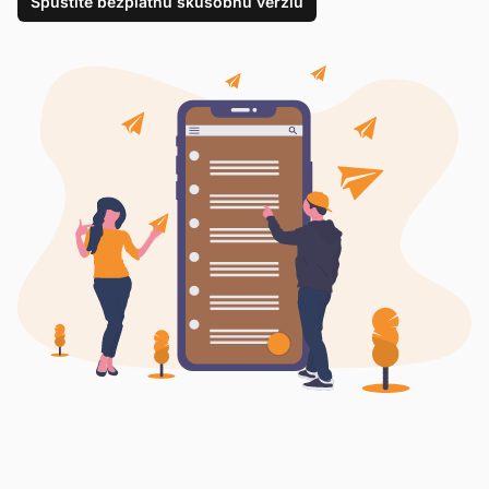
Spustite bezplatnú skúšobnú verziu