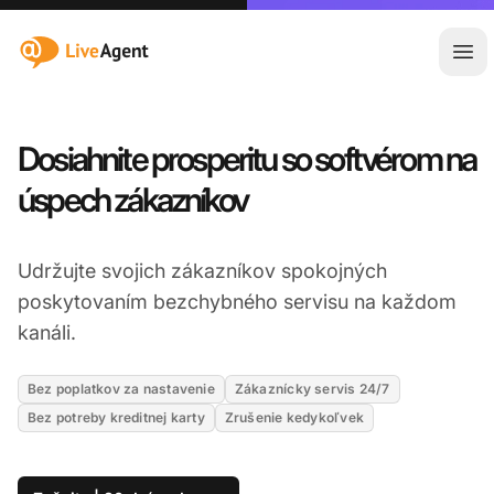
:site.title
Otv
Dosiahnite prosperitu so softvérom na
úspech zákazníkov
Udržujte svojich zákazníkov spokojných
poskytovaním bezchybného servisu na každom
kanáli.
Bez poplatkov za nastavenie
Zákaznícky servis 24/7
Bez potreby kreditnej karty
Zrušenie kedykoľvek