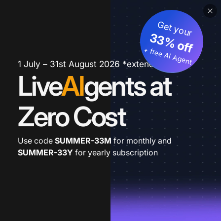
Get your
33% off
+ free AI Agent
1 July – 31st August 2026 *extended
Live
AI
gents at
Zero Cost
Use code
SUMMER-33M
for monthly and
SUMMER-33Y
for yearly subscription