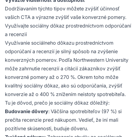
Vyvážte viditeľnosť a dostupnosť
Dodržiavaním týchto tipov môžete zvýšiť účinnosť
vašich CTA a výrazne zvýšiť vaše konverzné pomery.
Využívajte sociálny dôkaz prostredníctvom odporúčaní
a recenzií
Využívanie sociálneho dôkazu prostredníctvom
odporúčaní a recenzií je silný spôsob na zvýšenie
konverzných pomerov. Podľa Northwestern University
môže zahrnutie recenzií a citácií zákazníkov zvýšiť
konverzné pomery až o 270 %. Okrem toho môže
kvalitný sociálny dôkaz, ako sú odporúčania, zvýšiť
konverzie až o 400 % znížením neistoty spotrebiteľa.
Tu je dôvod, prečo je sociálny dôkaz dôležitý:
Budovanie dôvery
: Väčšina spotrebiteľov (97 %) si
prečíta recenzie pred nákupom. Vedieť, že iní mali
pozitívne skúsenosti, buduje dôveru.