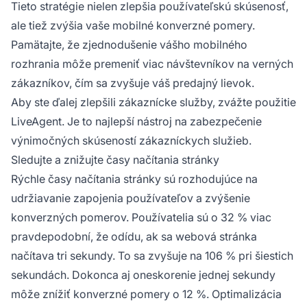
Tieto stratégie nielen zlepšia používateľskú skúsenosť,
ale tiež zvýšia vaše mobilné konverzné pomery.
Pamätajte, že zjednodušenie vášho mobilného
rozhrania môže premeniť viac návštevníkov na verných
zákazníkov, čím sa zvyšuje váš predajný lievok.
Aby ste ďalej zlepšili zákaznícke služby, zvážte použitie
LiveAgent. Je to najlepší nástroj na zabezpečenie
výnimočných skúseností zákazníckych služieb.
Sledujte a znižujte časy načítania stránky
Rýchle časy načítania stránky sú rozhodujúce na
udržiavanie zapojenia používateľov a zvýšenie
konverzných pomerov. Používatelia sú o 32 % viac
pravdepodobní, že odídu, ak sa webová stránka
načítava tri sekundy. To sa zvyšuje na 106 % pri šiestich
sekundách. Dokonca aj oneskorenie jednej sekundy
môže znížiť konverzné pomery o 12 %. Optimalizácia