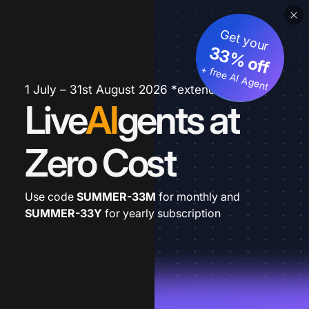
Get your
33% off
+ free AI Agent
1 July – 31st August 2026 *extended
Live
AI
gents at
Zero Cost
Use code
SUMMER-33M
for monthly and
SUMMER-33Y
for yearly subscription