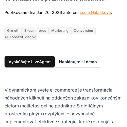
Jan 20,
Publikované dňa Jan 20, 2026 autorom
Lucia Halašková
.
Growth
E-commerce
Marketing
Conversion
+1 Zobraziť viac
Vyskúšajte LiveAgent
Naplánujte si demo
V dynamickom svete e-commerce je transformácia
náhodných kliknutí na oddaných zákazníkov konečným
cieľom majiteľov online podnikov. S digitálnym
prostredím plným rozptýlení je nevyhnutné
implementovať efektívne stratégie, ktoré rezonujú s