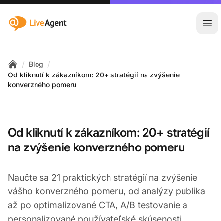
:site.title
Otv
/
/
Blog
Home
Od kliknutí k zákazníkom: 20+ stratégií na zvýšenie
konverzného pomeru
Od kliknutí k zákazníkom: 20+ stratégií
na zvýšenie konverzného pomeru
Naučte sa 21 praktických stratégií na zvýšenie
vášho konverzného pomeru, od analýzy publika
až po optimalizované CTA, A/B testovanie a
personalizované používateľské skúsenosti.