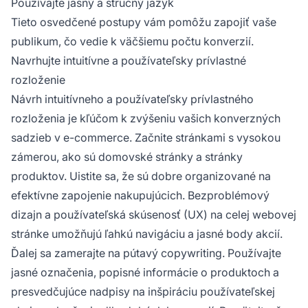
Používajte jasný a stručný jazyk
Tieto osvedčené postupy vám pomôžu zapojiť vaše
publikum, čo vedie k väčšiemu počtu konverzií.
Navrhujte intuitívne a používateľsky prívlastné
rozloženie
Návrh intuitívneho a používateľsky prívlastného
rozloženia je kľúčom k zvýšeniu vašich konverzných
sadzieb v e-commerce. Začnite stránkami s vysokou
zámerou, ako sú domovské stránky a stránky
produktov. Uistite sa, že sú dobre organizované na
efektívne zapojenie nakupujúcich. Bezproblémový
dizajn a používateľská skúsenosť (UX) na celej webovej
stránke umožňujú ľahkú navigáciu a jasné body akcií.
Ďalej sa zamerajte na pútavý copywriting. Používajte
jasné označenia, popisné informácie o produktoch a
presvedčujúce nadpisy na inšpiráciu používateľskej