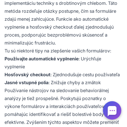
implementáciu techniky s drobtinovým chlebom. Táto
metóda rozdeľuje otázky postupne, čím sa formuláre
zdajú menej zahlcujúce. Funkcie ako automatické
vyplnenie a hosťovský checkout ďalej zjednodušujú
proces, podporujúc bezproblémovú skúsenosť a
minimalizujúc frustráciu.
Tu sú niektoré tipy na zlepšenie vašich formulárov:
Používajte automatické vyplnenie
: Urýchľuje
vyplnenie
Hosťovský checkout
: Zjednodušuje cestu používateľa
Jasné vstupné polia
: Znižuje chyby a zmätok
Používanie nástrojov na sledovanie behaviorálnej
analýzy je tiež prospešné. Poskytujú poznatky o
výkone formulárov a interakciách používateľov,
pomáhajúc identifikovať a riešiť bolestivé body
efektívne. Zvýšením týchto aspektov môžete premeniť