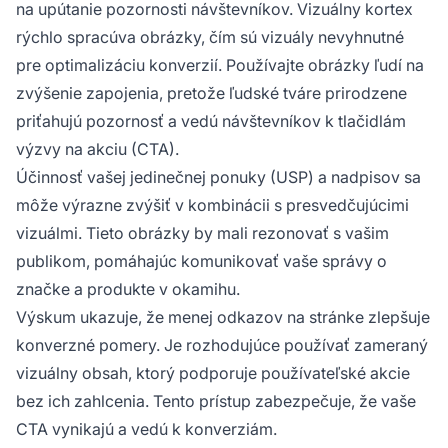
na upútanie pozornosti návštevníkov. Vizuálny kortex
rýchlo spracúva obrázky, čím sú vizuály nevyhnutné
pre optimalizáciu konverzií. Používajte obrázky ľudí na
zvýšenie zapojenia, pretože ľudské tváre prirodzene
priťahujú pozornosť a vedú návštevníkov k tlačidlám
výzvy na akciu (CTA).
Účinnosť vašej jedinečnej ponuky (USP) a nadpisov sa
môže výrazne zvýšiť v kombinácii s presvedčujúcimi
vizuálmi. Tieto obrázky by mali rezonovať s vašim
publikom, pomáhajúc komunikovať vaše správy o
značke a produkte v okamihu.
Výskum ukazuje, že menej odkazov na stránke zlepšuje
konverzné pomery. Je rozhodujúce používať zameraný
vizuálny obsah, ktorý podporuje používateľské akcie
bez ich zahlcenia. Tento prístup zabezpečuje, že vaše
CTA vynikajú a vedú k konverziám.