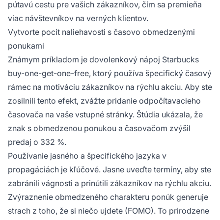
pútavú cestu pre vašich zákazníkov, čím sa premieňa
viac návštevníkov na verných klientov.
Vytvorte pocit naliehavosti s časovo obmedzenými
ponukami
Známym príkladom je dovolenkový nápoj Starbucks
buy-one-get-one-free, ktorý používa špecifický časový
rámec na motiváciu zákazníkov na rýchlu akciu. Aby ste
zosilnili tento efekt, zvážte pridanie odpočítavacieho
časovača na vaše vstupné stránky. Štúdia ukázala, že
znak s obmedzenou ponukou a časovačom zvýšil
predaj o 332 %.
Používanie jasného a špecifického jazyka v
propagáciách je kľúčové. Jasne uveďte termíny, aby ste
zabránili vágnosti a prinútili zákazníkov na rýchlu akciu.
Zvýraznenie obmedzeného charakteru ponúk generuje
strach z toho, že si niečo ujdete (FOMO). To prirodzene