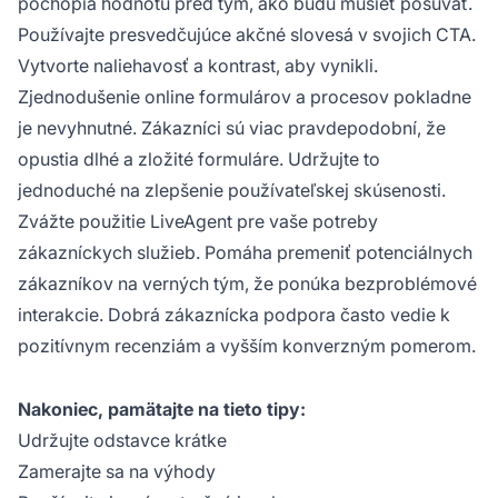
pochopia hodnotu pred tým, ako budú musieť posúvať.
Používajte presvedčujúce akčné slovesá v svojich CTA.
Vytvorte naliehavosť a kontrast, aby vynikli.
Zjednodušenie online formulárov a procesov pokladne
je nevyhnutné. Zákazníci sú viac pravdepodobní, že
opustia dlhé a zložité formuláre. Udržujte to
jednoduché na zlepšenie používateľskej skúsenosti.
Zvážte použitie LiveAgent pre vaše potreby
zákazníckych služieb. Pomáha premeniť potenciálnych
zákazníkov na verných tým, že ponúka bezproblémové
interakcie. Dobrá zákaznícka podpora často vedie k
pozitívnym recenziám a vyšším konverzným pomerom.
Nakoniec, pamätajte na tieto tipy:
Udržujte odstavce krátke
Zamerajte sa na výhody