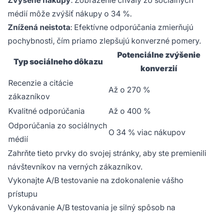
Zvýšené nákupy
: Zobrazenie chvály zo sociálnych
médií môže zvýšiť nákupy o 34 %.
Znížená neistota
: Efektívne odporúčania zmierňujú
pochybnosti, čím priamo zlepšujú konverzné pomery.
Potenciálne zvýšenie
Typ sociálneho dôkazu
konverzií
Recenzie a citácie
Až o 270 %
zákazníkov
Kvalitné odporúčania
Až o 400 %
Odporúčania zo sociálnych
O 34 % viac nákupov
médií
Zahrňte tieto prvky do svojej stránky, aby ste premienili
návštevníkov na verných zákazníkov.
Vykonajte A/B testovanie na zdokonalenie vášho
prístupu
Vykonávanie A/B testovania je silný spôsob na