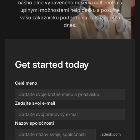
nášho plne vybaveného riešenia call centra s
úplnými možnosťami help desku a posuňte
vašu zákaznícku podporu na ďalšiu úroveň
dnes.
Get started today
Celé meno
Zadajte svoj e-mail
Názov spoločnosti
.ladesk.com