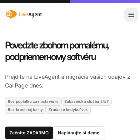
:site.title
Otv
Povedzte zbohom pomalému,
podpriemerному softvéru
Prejdite na LiveAgent a migrácia vašich údajov z
CallPage dnes.
Bez poplatku za nastavenie
Zákaznícka služba 24/7
Bez kreditnej karty
Zrušenie kedykoľvek
Začnite ZADARMO
Naplánujte si demo