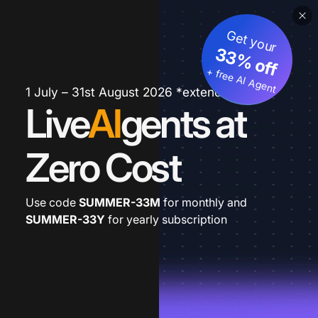
Get your
33% off
+ free AI Agent
1 July – 31st August 2026 *extended
Live
AI
gents at
Zero Cost
Use code
SUMMER-33M
for monthly and
SUMMER-33Y
for yearly subscription