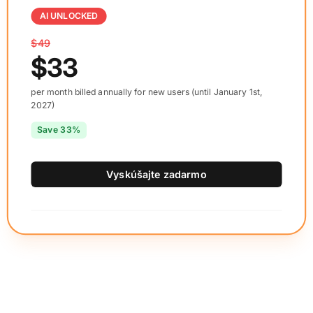
AI UNLOCKED
$49
$33
per month billed annually for new users (until January 1st,
2027)
Save 33%
Vyskúšajte zadarmo