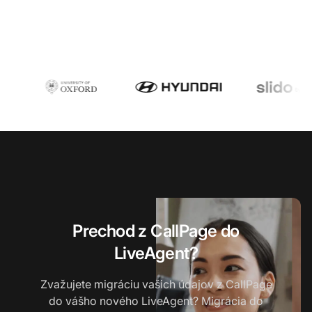
Prechod z CallPage do
LiveAgent?
Zvažujete migráciu vašich údajov z CallPage
do vášho nového LiveAgent? Migrácia do