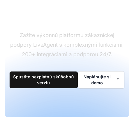
Ste pripravení na
zmenu?
Zažite výkonnú platformu zákazníckej
podpory LiveAgent s komplexnými funkciami,
200+ integráciami a podporou 24/7.
Spustite bezplatnú skúšobnú
Naplánujte si
verziu
demo