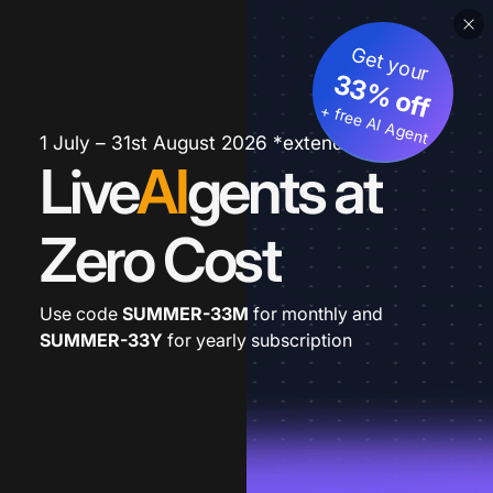
Get your
33% off
+ free AI Agent
1 July – 31st August 2026 *extended
Live
AI
gents at
Zero Cost
Use code
SUMMER-33M
for monthly and
SUMMER-33Y
for yearly subscription