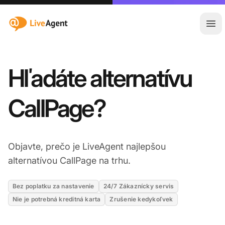
:site.title
Otv
Hľadáte alternatívu
CallPage?
Objavte, prečo je LiveAgent najlepšou
alternatívou CallPage na trhu.
Bez poplatku za nastavenie
24/7 Zákaznícky servis
Nie je potrebná kreditná karta
Zrušenie kedykoľvek