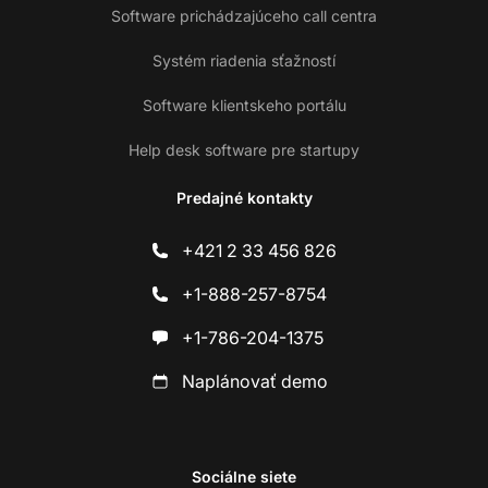
Software prichádzajúceho call centra
Systém riadenia sťažností
Software klientskeho portálu
Help desk software pre startupy
Predajné kontakty
+421 2 33 456 826
+1-888-257-8754
+1-786-204-1375
Naplánovať demo
Sociálne siete
Ko