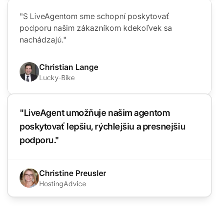
"S LiveAgentom sme schopní poskytovať
podporu našim zákazníkom kdekoľvek sa
nachádzajú."
Christian Lange
Lucky-Bike
"LiveAgent umožňuje našim agentom
poskytovať lepšiu, rýchlejšiu a presnejšiu
podporu."
Christine Preusler
HostingAdvice