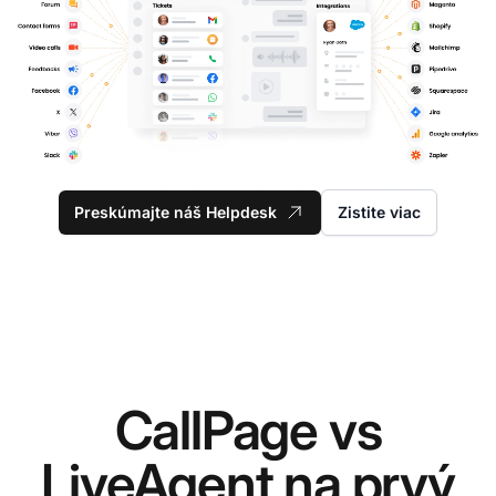
Preskúmajte náš Helpdesk
Zistite viac
CallPage vs
LiveAgent na prvý