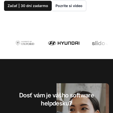
Začať | 30 dní zadarmo
Pozrite si video
Dosť vám je vášho software
helpdesku?