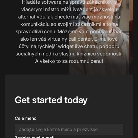
Hľadáte software na správu zákazníkov s
viacerými nástrojmi? LiveAgent je skvelou
alternatívou, ak chcete mať viac možností na
komunikáciu so svojimi zákazníkmi a to za
spravodlivú cenu. Môžeme vám ponúknuť viac
ako len váš virtuálny call center. E-mailové
účty, najrýchlejší widget live chatu, podporu
sociálnych médií a vlastnú knižnicu vedomostí.
A všetko to za rozumnú cenu!
Get started today
Celé meno
Zadajte svoj e-mail