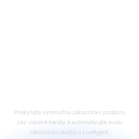
Líder v softvéri pre
zákaznícku podporu
Poskytujte výnimočnú zákaznícku podporu
cez viaceré kanály a automatizujte svoju
zákaznícku službu s LiveAgent.