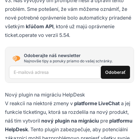
v3. Náš vývojový tím promptne riešil a opravil tento
problém. Sme potešení, že vám môžeme oznámiť, že
nové potrebné oprávnenie bolo automaticky priradené
všetkým
kľúčom API
, ktoré už majú oprávnenie
ticket.operate vo verzii 5.54.
Odoberajte náš newsletter
Najnovšie tipy a ponuky priamo do vašej schránky.
E-mailová adresa
Odoberať
Nový plugin na migráciu HelpDesk
V reakcii na niektoré zmeny v
platforme LiveChat
a jej
funkcie ticketingu, ktorá sa rozdelila na nový produkt,
náš tím vytvoril
nový plugin na migráciu
pre
platformu
HelpDesk
. Tento plugin zabezpečuje, aby potenciálni
zákazníci mohli bezproblémovo preniesť všetky svoje