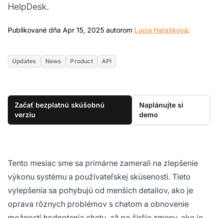
HelpDesk.
Apr 15, 
Publikované dňa Apr 15, 2025 autorom
Lucia Halašková
.
Updates
News
Product
API
Začať bezplatnú skúšobnú
Naplánujte si
verziu
demo
Tento mesiac sme sa primárne zamerali na zlepšenie
výkonu systému a používateľskej skúsenosti. Tieto
vylepšenia sa pohybujú od menších detailov, ako je
oprava rôznych problémov s chatom a obnovenie
možností hodnotenia chatu, až po širšie zmeny, ako je