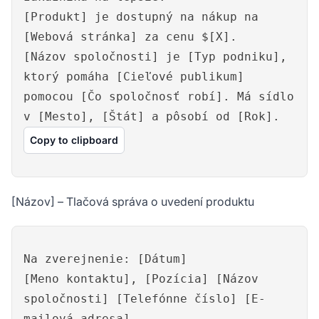
[Produkt] je dostupný na nákup na
[Webová stránka] za cenu $[X].
[Názov spoločnosti] je [Typ podniku],
ktorý pomáha [Cieľové publikum]
pomocou [Čo spoločnosť robí]. Má sídlo
v [Mesto], [Štát] a pôsobí od [Rok].
Copy to clipboard
[Názov] – Tlačová správa o uvedení produktu
Na zverejnenie: [Dátum]
[Meno kontaktu], [Pozícia] [Názov
spoločnosti] [Telefónne číslo] [E-
mailová adresa]