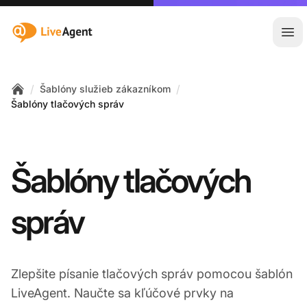
:site.title
Otv
/
/
Šablóny služieb zákazníkom
Home
Šablóny tlačových správ
Šablóny tlačových
správ
Zlepšite písanie tlačových správ pomocou šablón
LiveAgent. Naučte sa kľúčové prvky na