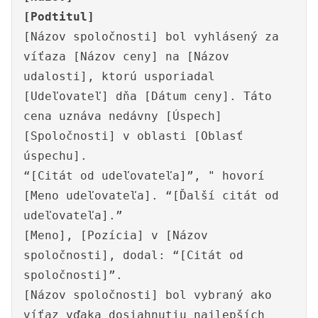
[Podtitul]
[Názov spoločnosti] bol vyhlásený za
víťaza [Názov ceny] na [Názov
udalosti], ktorú usporiadal
[Udeľovateľ] dňa [Dátum ceny]. Táto
cena uznáva nedávny [Úspech]
[Spoločnosti] v oblasti [Oblasť
úspechu].
“[Citát od udeľovateľa]”, " hovorí
[Meno udeľovateľa]. “[Ďalší citát od
udeľovateľa].”
[Meno], [Pozícia] v [Názov
spoločnosti], dodal: “[Citát od
spoločnosti]”.
[Názov spoločnosti] bol vybraný ako
víťaz vďaka dosiahnutiu najlepších