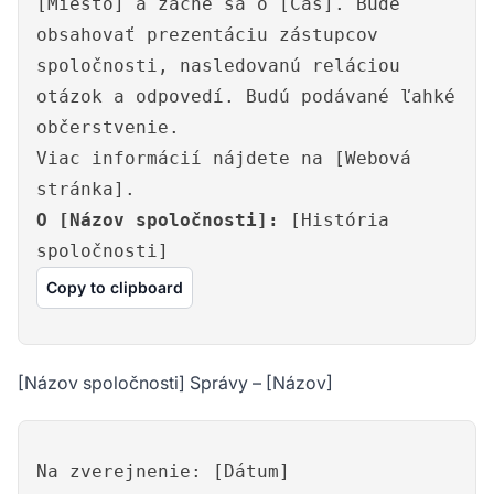
[Miesto] a začne sa o [Čas]. Bude
obsahovať prezentáciu zástupcov
spoločnosti, nasledovanú reláciou
otázok a odpovedí. Budú podávané ľahké
občerstvenie.
Viac informácií nájdete na [Webová
stránka].
O [Názov spoločnosti]:
[História
spoločnosti]
Copy to clipboard
[Názov spoločnosti] Správy – [Názov]
Na zverejnenie: [Dátum]