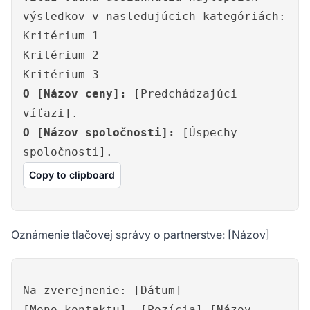
výsledkov v nasledujúcich kategóriách:
Kritérium 1
Kritérium 2
Kritérium 3
O [Názov ceny]:
[Predchádzajúci
víťazi].
O [Názov spoločnosti]:
[Úspechy
spoločnosti].
Copy to clipboard
Oznámenie tlačovej správy o partnerstve: [Názov]
Na zverejnenie: [Dátum]
[Meno kontaktu], [Pozícia] [Názov