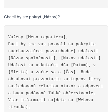
Chceli by ste pokryť [Názov]?
Vážený [Meno reportéra],
Radi by sme vás pozvali na pokrytie
nadchádzajúcej pozoruhodnej udalosti
[Názov spoločnosti], [Názov udalosti].
Udalosť sa uskutoční dňa [Dátum], v
[Miesto] a začne sa o [Čas]. Bude
obsahovať prezentáciu zástupcov firmy
nasledovanú reláciou otázok a odpovedí
a budú podávané ľahké občerstvenie.
Viac informácií nájdete na [Webová
stránka].