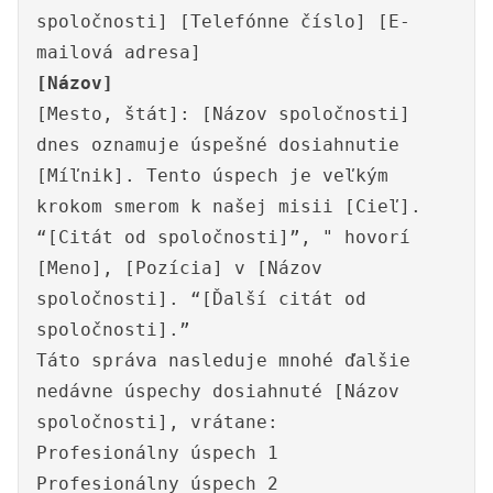
spoločnosti] [Telefónne číslo] [E-
mailová adresa]
[Názov]
[Mesto, štát]: [Názov spoločnosti]
dnes oznamuje úspešné dosiahnutie
[Míľnik]. Tento úspech je veľkým
krokom smerom k našej misii [Cieľ].
“[Citát od spoločnosti]”, " hovorí
[Meno], [Pozícia] v [Názov
spoločnosti]. “[Ďalší citát od
spoločnosti].”
Táto správa nasleduje mnohé ďalšie
nedávne úspechy dosiahnuté [Názov
spoločnosti], vrátane:
Profesionálny úspech 1
Profesionálny úspech 2