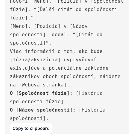
hovorí [Meno], [Pozícia] v [Spoločnosť
fúzie]. “[Ďalší citát od spoločnosti
fúzie].”
[Meno], [Pozícia] v [Názov
spoločnosti]. dodal: “[Citát od
spoločnosti]”.
Viac informácií o tom, ako bude
[fúzia/akvizícia] ovplyvňovať
existujúce a potenciálne základne
zákazníkov oboch spoločností, nájdete
na [Webová stránka].
O [Spoločnosť fúzie]:
[História
spoločnosti fúzie].
O [Názov spoločnosti]:
[História
spoločnosti].
Copy to clipboard