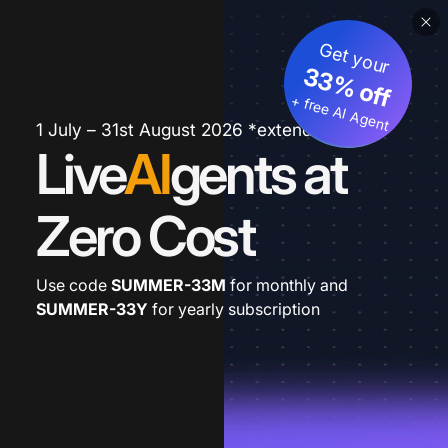
Get your
33% off
+ free AI Agent
1 July – 31st August 2026 *extended
Live
AI
gents at
Zero Cost
Use code
SUMMER-33M
for monthly and
SUMMER-33Y
for yearly subscription