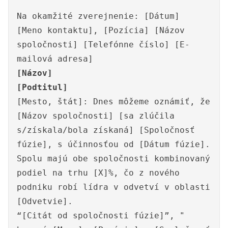
Na okamžité zverejnenie: [Dátum]
[Meno kontaktu], [Pozícia] [Názov
spoločnosti] [Telefónne číslo] [E-
mailová adresa]
[Názov]
[Podtitul]
[Mesto, štát]: Dnes môžeme oznámiť, že
[Názov spoločnosti] [sa zlúčila
s/získala/bola získaná] [Spoločnosť
fúzie], s účinnosťou od [Dátum fúzie].
Spolu majú obe spoločnosti kombinovaný
podiel na trhu [X]%, čo z nového
podniku robí lídra v odvetví v oblasti
[Odvetvie].
“[Citát od spoločnosti fúzie]”, "