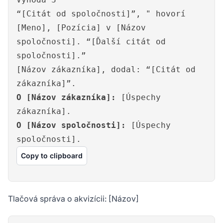
“[Citát od spoločnosti]”, " hovorí
[Meno], [Pozícia] v [Názov
spoločnosti]. “[Ďalší citát od
spoločnosti].”
[Názov zákazníka], dodal: “[Citát od
zákazníka]”.
O [Názov zákazníka]:
[Úspechy
zákazníka].
O [Názov spoločnosti]:
[Úspechy
spoločnosti].
Copy to clipboard
Tlačová správa o akvizícii: [Názov]