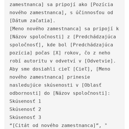
zamestnanca] sa pripojí ako [Pozícia
nového zamestnanca], s účinnosťou od
[Dátum začatia].
[Meno nového zamestnanca] sa pripojí k
[Názov spoločnosti] z [Predchádzajúca
spoločnosť], kde bol [Predchádzajúca
pozícia] počas [X] rokov, čo z neho
robí autoritu v odvetví v [Odvetvie].
Aby sme dosiahli cieľ [Cieľ], [Meno
nového zamestnanca] prinesie
nasledujúce skúsenosti v [Oblasť
odbornosti] do [Názov spoločnosti]:
Skúsenosť 1
Skúsenosť 2
Skúsenosť 3
“[Citát od nového zamestnanca]”, "