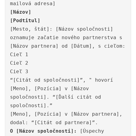
mailová adresa]
[Názov]
[Podtitul]
[Mesto, štát]: [Názov spoločnosti]
oznamuje začatie nového partnerstva s
[Názov partnera] od [Dátum], s cieľom:
Cieľ 1
Cieľ 2
Cieľ 3
“[Citát od spoločnosti]”, " hovorí
[Meno], [Pozícia] v [Názov
spoločnosti]. “[Ďalší citát od
spoločnosti].”
[Meno], [Pozícia] v [Názov partnera],
dodal: “[Citát od partnera]”.
O [Názov spoločnosti]:
[Úspechy