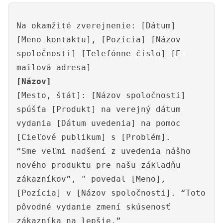
Na okamžité zverejnenie: [Dátum]
[Meno kontaktu], [Pozícia] [Názov
spoločnosti] [Telefónne číslo] [E-
mailová adresa]
[Názov]
[Mesto, štát]: [Názov spoločnosti]
spúšťa [Produkt] na verejný dátum
vydania [Dátum uvedenia] na pomoc
[Cieľové publikum] s [Problém].
“Sme veľmi nadšení z uvedenia nášho
nového produktu pre našu základňu
zákazníkov”, " povedal [Meno],
[Pozícia] v [Názov spoločnosti]. “Toto
pôvodné vydanie zmení skúsenosť
zákazníka na lepšie.”