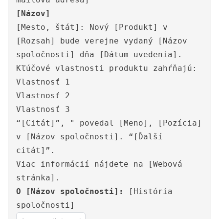
[Názov]
[Mesto, štát]: Nový [Produkt] v
[Rozsah] bude verejne vydaný [Názov
spoločnosti] dňa [Dátum uvedenia].
Kľúčové vlastnosti produktu zahŕňajú:
Vlastnosť 1
Vlastnosť 2
Vlastnosť 3
“[Citát]”, " povedal [Meno], [Pozícia]
v [Názov spoločnosti]. “[Ďalší
citát]”.
Viac informácií nájdete na [Webová
stránka].
O [Názov spoločnosti]:
[História
spoločnosti]