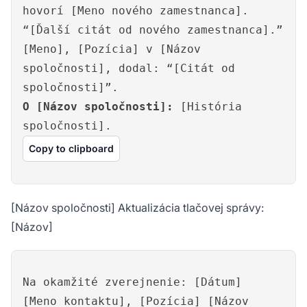
hovorí [Meno nového zamestnanca].
“[Ďalší citát od nového zamestnanca].”
[Meno], [Pozícia] v [Názov
spoločnosti], dodal: “[Citát od
spoločnosti]”.
O [Názov spoločnosti]:
[História
spoločnosti].
Copy to clipboard
[Názov spoločnosti] Aktualizácia tlačovej správy:
[Názov]
Na okamžité zverejnenie: [Dátum]
[Meno kontaktu], [Pozícia] [Názov