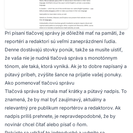
Pri písaní tlačovej správy je dôležité mať na pamäti, že
reportéri a redaktori sú veľmi zaneprázdnení ľudia.
Denne dostávajú stovky ponúk, takže sa musíte uistiť,
že vaša nie je nudná tlačová správa s monotónnym
tónom, ale taká, ktorá vyniká. Ak je to dobre napísaný a
pútavý príbeh, zvýšite šance na prijatie vašej ponuky.
Ako pomenovať tlačovú správu
Tlačová správa by mala mať krátky a pútavý nadpis. To
znamená, že by mal byť zaujímavý, aktuálny a
relevantný pre publikum reportérov a redaktorov. Ak
nadpis príliš prehnete, je nepravdepodobné, že by
novinár chcel čítať alebo písať o ňom.
Pokúste sa udržať to jednoduché a vyhnite sa