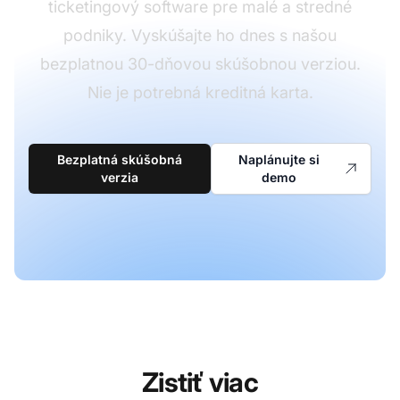
ticketingový software pre malé a stredné
podniky. Vyskúšajte ho dnes s našou
bezplatnou 30-dňovou skúšobnou verziou.
Nie je potrebná kreditná karta.
Bezplatná skúšobná
Naplánujte si
verzia
demo
Zistiť viac