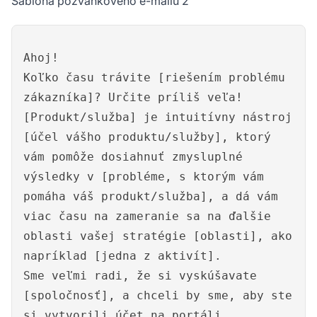
Šablóna pozvánkového e-mailu 2
Ahoj!
Koľko času trávite [riešením problému
zákazníka]? Určite príliš veľa!
[Produkt/služba] je intuitívny nástroj
[účel vášho produktu/služby], ktorý
vám pomôže dosiahnuť zmysluplné
výsledky v [probléme, s ktorým vám
pomáha váš produkt/služba], a dá vám
viac času na zameranie sa na ďalšie
oblasti vašej stratégie [oblasti], ako
napríklad [jedna z aktivít].
Sme veľmi radi, že si vyskúšavate
[spoločnosť], a chceli by sme, aby ste
si vytvorili účet na portáli