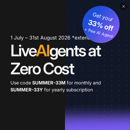
Get your
33% off
+ free AI Agent
1 July – 31st August 2026 *extended
Live
AI
gents at
Zero Cost
Use code
SUMMER-33M
for monthly and
SUMMER-33Y
for yearly subscription