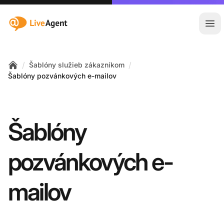
:site.title
Otv
/
/
Šablóny služieb zákazníkom
Home
Šablóny pozvánkových e-mailov
Šablóny
pozvánkových e-
mailov