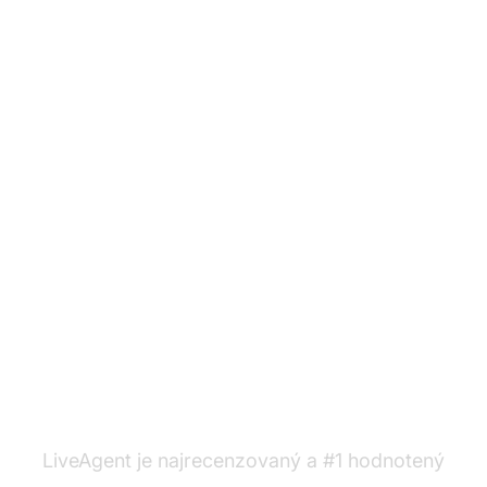
Ste pripravení použiť
naše šablóny
pozvánok?
LiveAgent je najrecenzovaný a #1 hodnotený