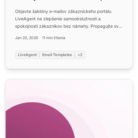
Objavte šablóny e-mailov zákazníckeho portálu
LiveAgent na zlepšenie samoobslužnosti a
spokojnosti zákazníkov bez námahy. Propagujte svoj
portál, poskytnite pod...
Jan 20, 2026
11 min čítania
LiveAgent
Email Templates
+2
Šablóny e-mailov so žiadosťou o spätnú väzbu