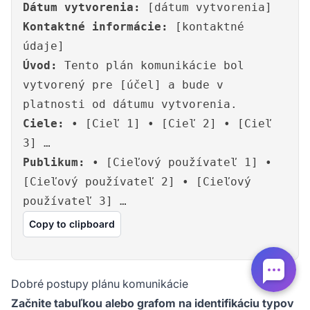
Dátum vytvorenia:
[dátum vytvorenia]
Kontaktné informácie:
[kontaktné
údaje]
Úvod:
Tento plán komunikácie bol
vytvorený pre [účel] a bude v
platnosti od dátumu vytvorenia.
Ciele:
• [Cieľ 1] • [Cieľ 2] • [Cieľ
3] …
Publikum:
• [Cieľový používateľ 1] •
[Cieľový používateľ 2] • [Cieľový
používateľ 3] …
Copy to clipboard
Dobré postupy plánu komunikácie
Začnite tabuľkou alebo grafom na identifikáciu typov