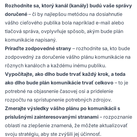
Rozhodnite sa, ktorý kanál (kanály) budú vaše správy
doručené
– či by najlepšou metódou na dosiahnutie
vášho cieľového publika bola napríklad e-mail alebo
tlačová správa, ovplyvňuje spôsob, akým bude plán
komunikácie napísaný.
Priraďte zodpovedné strany
– rozhodnite sa, kto bude
zodpovedný za doručenie vášho plánu komunikácie na
rôznych kanáloch a každému inému publiku.
Vypočítajte, ako dlho bude trvať každý krok, a teda
ako dlho bude plán komunikácie trvať celkovo
– to je
potrebné na objasnenie časovej osi a pridelenie
rozpočtu na sprístupnenie potrebných zdrojov.
Zmerajte výsledky vášho plánu po komunikácii s
príslušnými zainteresovanými stranami
– rozpoznanie
oblastí na zlepšenie znamená, že môžete aktualizovať
svoju stratégiu, aby ste zvýšili jej účinnosť.