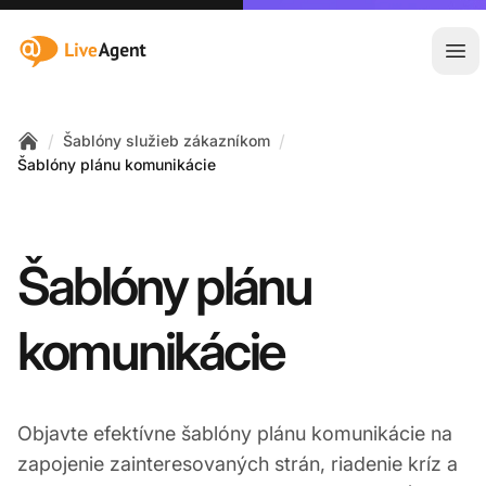
:site.title
Otv
/
/
Šablóny služieb zákazníkom
Home
Šablóny plánu komunikácie
Šablóny plánu
komunikácie
Objavte efektívne šablóny plánu komunikácie na
zapojenie zainteresovaných strán, riadenie kríz a