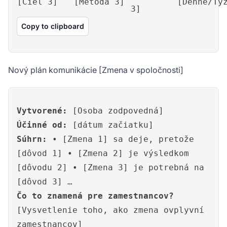
[Cieľ 3]
[Metóda 3]
[Denne/Tý
3]
Copy to clipboard
Nový plán komunikácie [Zmena v spoločnosti]
Vytvorené:
[Osoba zodpovedná]
Účinné od:
[dátum začiatku]
Súhrn:
• [Zmena 1] sa deje, pretože
[dôvod 1] • [Zmena 2] je výsledkom
[dôvodu 2] • [Zmena 3] je potrebná na
[dôvod 3] …
Čo to znamená pre zamestnancov?
[Vysvetlenie toho, ako zmena ovplyvní
zamestnancov]