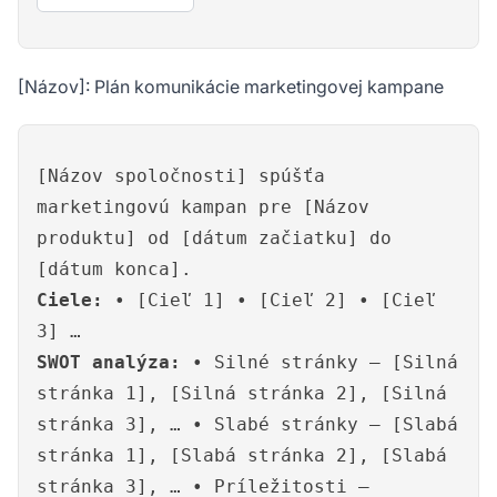
[Názov]: Plán komunikácie marketingovej kampane
[Názov spoločnosti] spúšťa
marketingovú kampan pre [Názov
produktu] od [dátum začiatku] do
[dátum konca].
Ciele:
• [Cieľ 1] • [Cieľ 2] • [Cieľ
3] …
SWOT analýza:
• Silné stránky – [Silná
stránka 1], [Silná stránka 2], [Silná
stránka 3], … • Slabé stránky – [Slabá
stránka 1], [Slabá stránka 2], [Slabá
stránka 3], … • Príležitosti –