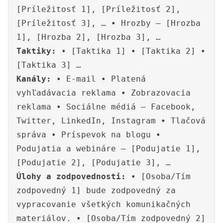
[Príležitosť 1], [Príležitosť 2],
[Príležitosť 3], … • Hrozby – [Hrozba
1], [Hrozba 2], [Hrozba 3], …
Taktiky:
• [Taktika 1] • [Taktika 2] •
[Taktika 3] …
Kanály:
• E-mail • Platená
vyhľadávacia reklama • Zobrazovacia
reklama • Sociálne médiá – Facebook,
Twitter, LinkedIn, Instagram • Tlačová
správa • Príspevok na blogu •
Podujatia a webináre – [Podujatie 1],
[Podujatie 2], [Podujatie 3], …
Úlohy a zodpovednosti:
• [Osoba/Tím
zodpovedný 1] bude zodpovedný za
vypracovanie všetkých komunikačných
materiálov. • [Osoba/Tím zodpovedný 2]