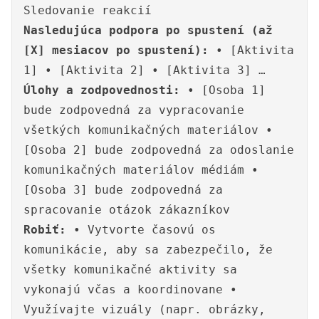
Sledovanie reakcií
Nasledujúca podpora po spustení (až
[X] mesiacov po spustení):
• [Aktivita
1] • [Aktivita 2] • [Aktivita 3] …
Úlohy a zodpovednosti:
• [Osoba 1]
bude zodpovedná za vypracovanie
všetkých komunikačných materiálov •
[Osoba 2] bude zodpovedná za odoslanie
komunikačných materiálov médiám •
[Osoba 3] bude zodpovedná za
spracovanie otázok zákazníkov
Robiť:
• Vytvorte časovú os
komunikácie, aby sa zabezpečilo, že
všetky komunikačné aktivity sa
vykonajú včas a koordinovane •
Využívajte vizuály (napr. obrázky,