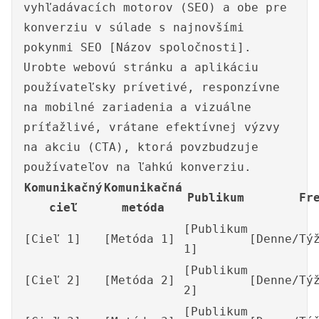
vyhľadávacích motorov (SEO) a obe pre
konverziu v súlade s najnovšími
pokynmi SEO [Názov spoločnosti].
Urobte webovú stránku a aplikáciu
používateľsky prívetivé, responzívne
na mobilné zariadenia a vizuálne
príťažlivé, vrátane efektívnej výzvy
na akciu (CTA), ktorá povzbudzuje
používateľov na ľahkú konverziu.
Komunikačný
Komunikačná
Publikum
Fr
cieľ
metóda
[Publikum
[Cieľ 1]
[Metóda 1]
[Denne/Tý
1]
[Publikum
[Cieľ 2]
[Metóda 2]
[Denne/Tý
2]
[Publikum