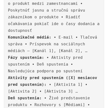
o produkt medzi zamestnancami •
Poskytnúť jasnu a stručnú správu
zákazníkom o produkte • Riadiť
očakávania pokiaľ ide o časy dodania a
dostupnosť
Komunikačné médiá:
• E-mail • Tlačová
správa • Príspevok na sociálnych
médiách – [Kanál 1], [Kanál 2], …
Fázy spustenia:
• Aktivity pred
spustením • Deň spustenia •
Nasledujúca podpora po spustení
Aktivity pred spustením ([X] mesiacov
pred spustením):
• [Aktivita 1] •
[Aktivita 2] • [Aktivita 3] …
Deň spustenia:
• Živé predstavenie
produktu • Rozhovory s [Médiami] •