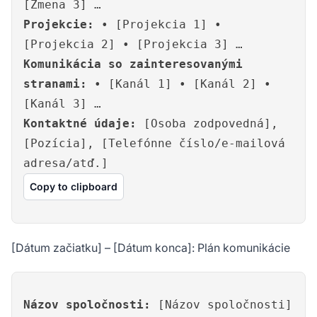
[Zmena 3] …
Projekcie:
• [Projekcia 1] •
[Projekcia 2] • [Projekcia 3] …
Komunikácia so zainteresovanými
stranami:
• [Kanál 1] • [Kanál 2] •
[Kanál 3] …
Kontaktné údaje:
[Osoba zodpovedná],
[Pozícia], [Telefónne číslo/e-mailová
adresa/atď.]
Copy to clipboard
[Dátum začiatku] – [Dátum konca]: Plán komunikácie
Názov spoločnosti:
[Názov spoločnosti]