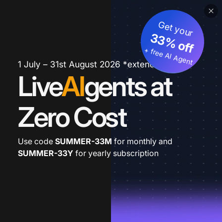
Get your
33% off
+ free AI Agent
1 July – 31st August 2026 *extended
Live
AI
gents at
Zero Cost
Use code
SUMMER-33M
for monthly and
SUMMER-33Y
for yearly subscription