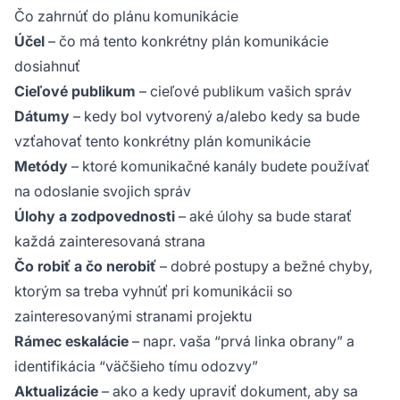
Čo zahrnúť do plánu komunikácie
Účel
– čo má tento konkrétny plán komunikácie
dosiahnuť
Cieľové publikum
– cieľové publikum vašich správ
Dátumy
– kedy bol vytvorený a/alebo kedy sa bude
vzťahovať tento konkrétny plán komunikácie
Metódy
– ktoré komunikačné kanály budete používať
na odoslanie svojich správ
Úlohy a zodpovednosti
– aké úlohy sa bude starať
každá zainteresovaná strana
Čo robiť a čo nerobiť
– dobré postupy a bežné chyby,
ktorým sa treba vyhnúť pri komunikácii so
zainteresovanými stranami projektu
Rámec eskalácie
– napr. vaša “prvá linka obrany” a
identifikácia “väčšieho tímu odozvy”
Aktualizácie
– ako a kedy upraviť dokument, aby sa