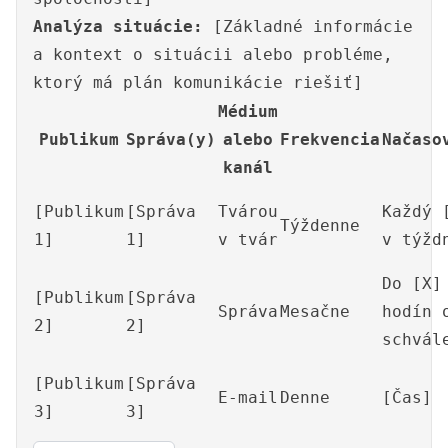
Analýza situácie:
[Základné informácie
a kontext o situácii alebo probléme,
ktorý má plán komunikácie riešiť]
Médium
Publikum
Správa(y)
alebo
Frekvencia
Načaso
kanál
[Publikum
[Správa
Tvárou
Každý 
Týždenne
1]
1]
v tvár
v týžd
Do [X]
[Publikum
[Správa
Správa
Mesačne
hodín 
2]
2]
schvál
[Publikum
[Správa
E-mail
Denne
[Čas]
3]
3]