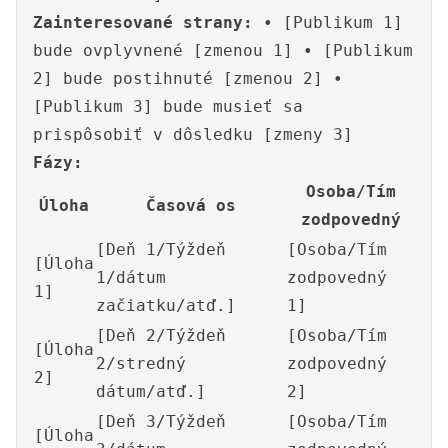
Zainteresované strany:
• [Publikum 1]
bude ovplyvnené [zmenou 1] • [Publikum
2] bude postihnuté [zmenou 2] •
[Publikum 3] bude musieť sa
prispôsobiť v dôsledku [zmeny 3]
Fázy:
Osoba/Tím
Úloha
Časová os
zodpovedný
[Deň 1/Týždeň
[Osoba/Tím
[Úloha
1/dátum
zodpovedný
1]
začiatku/atď.]
1]
[Deň 2/Týždeň
[Osoba/Tím
[Úloha
2/stredný
zodpovedný
2]
dátum/atď.]
2]
[Deň 3/Týždeň
[Osoba/Tím
[Úloha