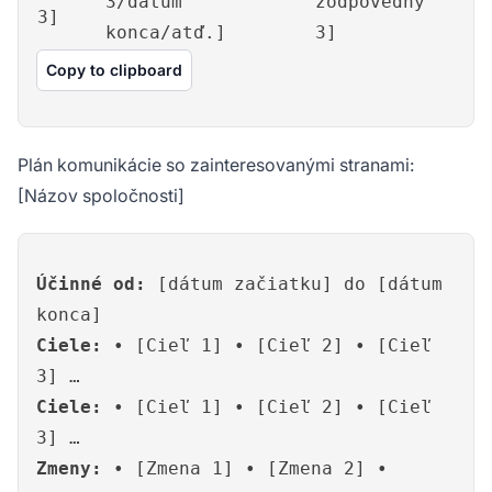
3/dátum
zodpovedný
3]
konca/atď.]
3]
Copy to clipboard
Plán komunikácie so zainteresovanými stranami:
[Názov spoločnosti]
Účinné od:
[dátum začiatku] do [dátum
konca]
Ciele:
• [Cieľ 1] • [Cieľ 2] • [Cieľ
3] …
Ciele:
• [Cieľ 1] • [Cieľ 2] • [Cieľ
3] …
Zmeny:
• [Zmena 1] • [Zmena 2] •