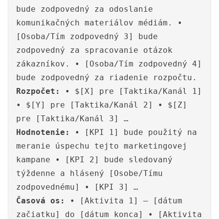
bude zodpovedný za odoslanie
komunikačných materiálov médiám. •
[Osoba/Tím zodpovedný 3] bude
zodpovedný za spracovanie otázok
zákazníkov. • [Osoba/Tím zodpovedný 4]
bude zodpovedný za riadenie rozpočtu.
Rozpočet:
• $[X] pre [Taktika/Kanál 1]
• $[Y] pre [Taktika/Kanál 2] • $[Z]
pre [Taktika/Kanál 3] …
Hodnotenie:
• [KPI 1] bude použitý na
meranie úspechu tejto marketingovej
kampane • [KPI 2] bude sledovaný
týždenne a hlásený [Osobe/Tímu
zodpovednému] • [KPI 3] …
Časová os:
• [Aktivita 1] – [dátum
začiatku] do [dátum konca] • [Aktivita