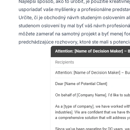
Najlepší spôsob, ako to urobiť, je použitie kreatí
usporiadať vaše myšlienky a profesionálne predstav
Určite, či je obchodný návrh studeným oslovením ale
studenom oslovení by mal byť váš návrh profesioná
môžete zamerať na samotný projekt a byť menej fo
predchádzajúce rozhovory, ktoré ste mali s potenci