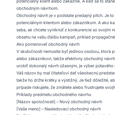
potenciálny klient alebo zákazník. A keď sa to sta
obchodným návrhom.
Obchodný návrh je v podstate predajný pitch. Je to 
potenciálnym klientom alebo zákazníkom. A ako každ
seba, ak chcete vyniknúť z konkurencie so svojím
obsahu na vašu ďalšiu kampaň, príklad propagačné
Ako pomenovať obchodný návrh
V skutočnosti nemusíte byť jedinou osobou, ktorá 
alebo zákazníkovi, takže efektívny obchodný návr
urobiť dokonalý návrh úžasným, je výber pútavého 
Váš názov by mal čitateľovi dať všeobecnú predstavu
takže ho držte krátky a výstižný. Je tiež dôležité,
prípade riskujete, že zmätete alebo frustrujete svojh
Príklady predmetu obchodného návrhu
[Názov spoločnosti] – Nový obchodný návrh
[Vaše meno] – Nasledovací obchodný návrh