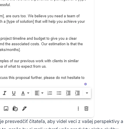
 presvedčiť čitateľa, aby videl veci z vašej perspektívy a