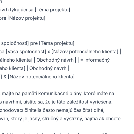
h
rh týkajúci sa [Téma projektu]
pre [Názov projektu]
spoločnosti] pre [Téma projektu]
ca [Vaša spoločnosť] x [Názov potenciálneho klienta] |
lneho klienta] | Obchodný návrh | | * Informačný
ho klienta] | Obchodný návrh |
] & [Názov potenciálneho klienta]
, majte na pamäti komunikačné plány, ktoré máte na
ávrhmi, uistite sa, že je táto záležitosť vyriešená.
zhodovací činitelia často nemajú čas čítať dlhé,
rh, ktorý je jasný, stručný a výstižný, najmä ak chcete