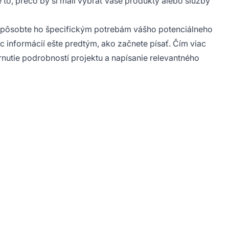
e to, prečo by si mali vybrať vaše produkty alebo služby
Prispôsobte ho špecifickým potrebám vášho potenciálneho
ac informácií ešte predtým, ako začnete písať. Čím viac
rnutie podrobností projektu a napísanie relevantného