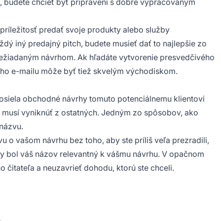
ne, budete chcieť byť pripravení s dobre vypracovaným
príležitosť predať svoje produkty alebo služby
ý iný predajný pitch, budete musieť dať to najlepšie zo
 nežiadaným návrhom. Ak hľadáte vytvorenie presvedčivého
ho e-mailu môže byť tiež skvelým východiskom.
posiela obchodné návrhy tomuto potenciálnemu klientovi
h musí vyniknúť z ostatných. Jedným zo spôsobov, ako
názvu.
 o vašom návrhu bez toho, aby ste príliš veľa prezradili,
 aby bol váš názov relevantný k vášmu návrhu. V opačnom
o čitateľa a neuzavrieť dohodu, ktorú ste chceli.