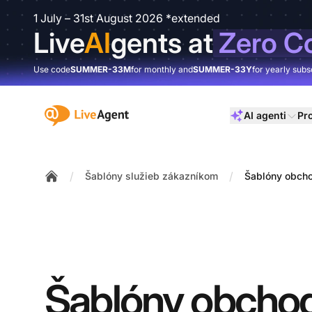
1 July – 31st August 2026 *extended
Live
AI
gents at
Zero C
Use code
SUMMER-33M
for monthly and
SUMMER-33Y
for yearly subs
:site.title
AI agenti
Pr
/
/
Šablóny služieb zákazníkom
Šablóny obch
Home
Šablóny obcho