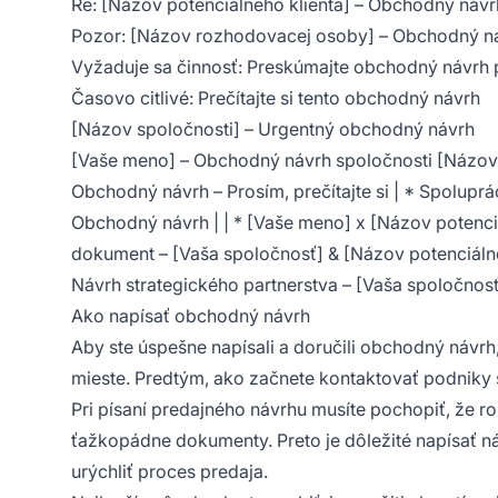
Re: [Názov potenciálneho klienta] – Obchodný návr
Pozor: [Názov rozhodovacej osoby] – Obchodný náv
Vyžaduje sa činnosť: Preskúmajte obchodný návrh 
Časovo citlivé: Prečítajte si tento obchodný návrh
[Názov spoločnosti] – Urgentný obchodný návrh
[Vaše meno] – Obchodný návrh spoločnosti [Názov 
Obchodný návrh – Prosím, prečítajte si | * Spoluprá
Obchodný návrh | | * [Vaše meno] x [Názov potenciá
dokument – [Vaša spoločnosť] & [Názov potenciálne
Návrh strategického partnerstva – [Vaša spoločnosť
Ako napísať obchodný návrh
Aby ste úspešne napísali a doručili obchodný návrh
mieste. Predtým, ako začnete kontaktovať podniky s n
Pri písaní predajného návrhu musíte pochopiť, že ro
ťažkopádne dokumenty. Preto je dôležité napísať náv
urýchliť proces predaja.