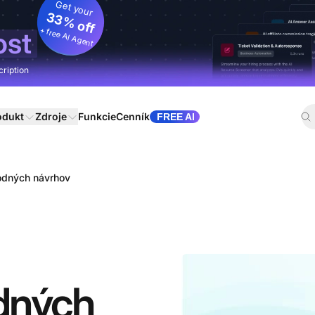
Get your
33% off
+ free AI Agent
ost
cription
odukt
Zdroje
Funkcie
Cenník
FREE AI
odných návrhov
dných