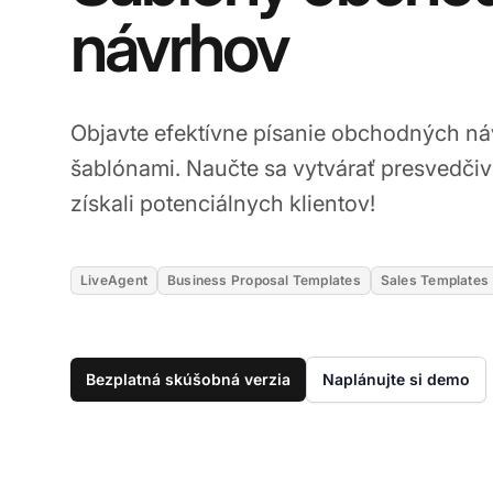
návrhov
Objavte efektívne písanie obchodných ná
šablónami. Naučte sa vytvárať presvedčivé
získali potenciálnych klientov!
LiveAgent
Business Proposal Templates
Sales Templates
Bezplatná skúšobná verzia
Naplánujte si demo