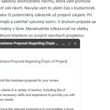
vnej šablóny obchodného návrhu, ktorá vám pomôže
iť váš návrh. Navyše vám to ušetrí čas v budúcnosti.
bo či potenciálny zákazník už prejavil záujem. Pri
lnejší a zahŕňať výkonný súhrn. V druhom prípade sa
rmálny v tóne. Nezabudnite odkazovať na všetky
álnym klientom vo svojich návrhoch projektov.