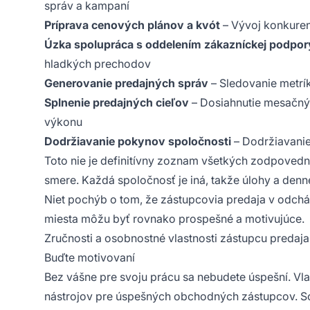
správ a kampaní
Príprava cenových plánov a kvót
– Vývoj konkuren
Úzka spolupráca s oddelením zákazníckej podpor
hladkých prechodov
Generovanie predajných správ
– Sledovanie metrí
Splnenie predajných cieľov
– Dosiahnutie mesačných
výkonu
Dodržiavanie pokynov spoločnosti
– Dodržiavanie
Toto nie je definitívny zoznam všetkých zodpoved
smere. Každá spoločnosť je iná, takže úlohy a den
Niet pochýb o tom, že zástupcovia predaja v odchá
miesta môžu byť rovnako prospešné a motivujúce.
Zručnosti a osobnostné vlastnosti zástupcu preda
Buďte motivovaní
Bez vášne pre svoju prácu sa nebudete úspešní. Vla
nástrojov pre úspešných obchodných zástupcov. Scho