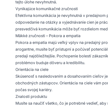
tejto úlohe nevyhnutná.
Vynikajúce komunikačné zručnosti
Efektívna komunikácia je nevyhnutná v predajnom p
odpovedanie na otázky a vyjednávanie cien je prác
presvedčivá komunikácia môže byť rozdielom medz
Mäkké zručnosti – Pokora a empatia
Pokora a empatia majú veľký vplyv na predajný proc
arogantne, musíte byť prístupní a počúvať potenciá
predaji najdôležitejšie. Pochopenie bolestí zákazní
problémov buduje dôveru a kredibilitu.
Orientácia na ciele
Skúsenosť s nasledovaním a dosahovaním cieľov j
obchodných zástupcov. Orientácia na ciele vám po
počas svojej kariéry.
Znalosti produktu
Musíte sa naučiť všetko, čo je potrebné vedieť, ab