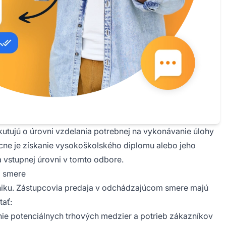
utujú o úrovni vzdelania potrebnej na vykonávanie úlohy
ne je získanie vysokoškolského diplomu alebo jeho
a vstupnej úrovni v tomto odbore.
m smere
niku. Zástupcovia predaja v odchádzajúcom smere majú
tať:
e potenciálnych trhových medzier a potrieb zákazníkov