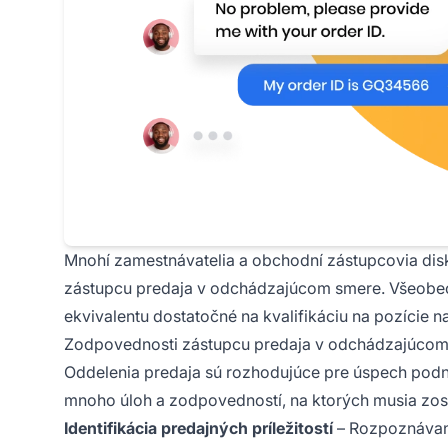
Mnohí zamestnávatelia a obchodní zástupcovia disk
zástupcu predaja v odchádzajúcom smere. Všeobec
ekvivalentu dostatočné na kvalifikáciu na pozície n
Zodpovednosti zástupcu predaja v odchádzajúco
Oddelenia predaja sú rozhodujúce pre úspech pod
mnoho úloh a zodpovedností, na ktorých musia zos
Identifikácia predajných príležitostí
– Rozpoznávani