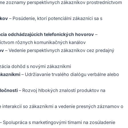
me zoznamy perspektívnych zákazníkov prostredníctvom
íkov
– Posúdenie, ktorí potenciálni zákazníci sa s
ácia odchádzajúcich telefonických hovorov
–
níctvom rôznych komunikačných kanálov
ov
– Vedenie perspektívnych zákazníkov cez predajný
izácia dohôd s novými zákazníkmi
ákazníkmi
– Udržiavanie trvalého dialógu verbálne alebo
ločnosti
– Rozvoj hlbokých znalostí produktov na
interakcií so zákazníkmi a vedenie presných záznamov o
– Spolupráca s marketingovými tímami na zosúladenie