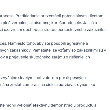
rocese. Predkladanie prezentácií potenciálnym klientom,
a plná verbálnej aj písomnej korešpondencie. Jasná a
i uzavretím obchodu a stratou perspektívneho zákazníka.
es. Namiesto toho, aby ste pôsobili agresívne a
lnych zákazníkov. Pamätajte, že vzťahy so zákazníkmi sú v
kov a prejavenie skutočného záujmu o riešenie ich
e zvyčajne skvelým motivátorom pre úspešných
máha zostať zameraní na ciele a udržiavať dynamiku
y ste mohli vykonať efektívnu demonštráciu produktu a