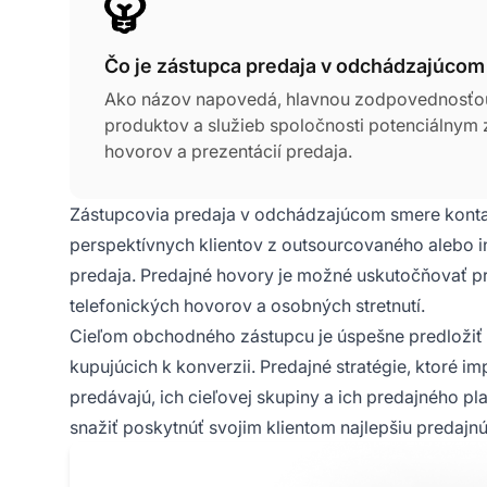
Čo je zástupca predaja v odchádzajúco
Ako názov napovedá, hlavnou zodpovednosťou
produktov a služieb spoločnosti potenciálnym
hovorov a prezentácií predaja.
Zástupcovia predaja v odchádzajúcom smere kontak
perspektívnych klientov z outsourcovaného alebo int
predaja. Predajné hovory je možné uskutočňovať 
telefonických hovorov a osobných stretnutí.
Cieľom obchodného zástupcu je úspešne predložiť s
kupujúcich k konverzii. Predajné stratégie, ktoré im
predávajú, ich cieľovej skupiny a ich predajného p
snažiť poskytnúť svojim klientom najlepšiu predajn