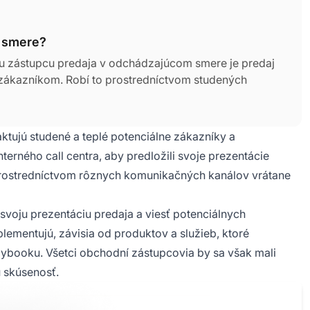
m smere?
 zástupcu predaja v odchádzajúcom smere je predaj
 zákazníkom. Robí to prostredníctvom studených
tujú studené a teplé potenciálne zákazníky a
erného call centra, aby predložili svoje prezentácie
prostredníctvom rôznych komunikačných kanálov vrátane
voju prezentáciu predaja a viesť potenciálnych
plementujú, závisia od produktov a služieb, ktoré
laybooku. Všetci obchodní zástupcovia by sa však mali
ú skúsenosť.