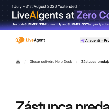
1 July – 31st August 2026 *extended
Live
AI
gents at
Zero C
Use code
SUMMER-33M
for monthly and
SUMMER-33Y
for yearly subs
:site.title
AI agenti
Pr
/
/
Glosár softvéru Help Desk
Zástupca predaj
Home
Zástupca preda