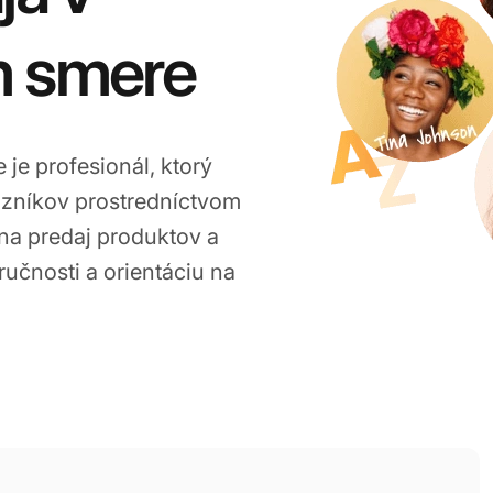
 smere
je profesionál, ktorý
azníkov prostredníctvom
na predaj produktov a
učnosti a orientáciu na