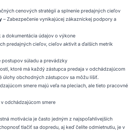
čných cenových stratégií a splnenie predajných cieľov
y
– Zabezpečenie vynikajúcej zákazníckej podpory a
k a dokumentácia údajov o výkone
 predajných cieľov, cieľov aktivít a ďalších metrík
 postupov súladu a prevádzky
ností, ktoré má každý zástupca predaja v odchádzajúcom
né úlohy obchodných zástupcov sa môžu líšiť.
dzajúcom smere majú veľa na pleciach, ale tieto pracovné
ja v odchádzajúcom smere
stná motivácia je často jedným z najspoľahlivejších
pnosť tlačiť sa dopredu, aj keď čelíte odmietnutiu, je v