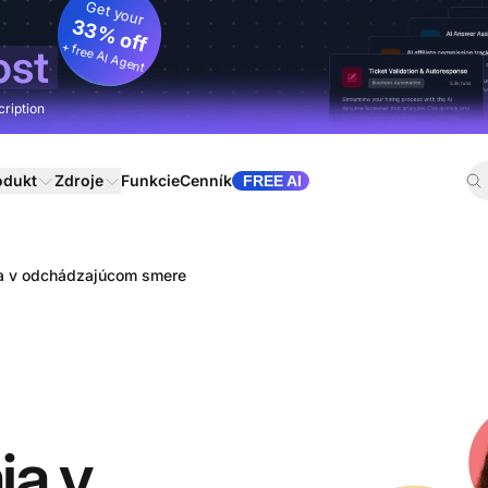
Get your
33% off
+ free AI Agent
ost
cription
odukt
Zdroje
Funkcie
Cenník
FREE AI
a v odchádzajúcom smere
ja v