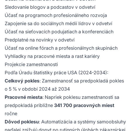
Sledovanie blogov a podcastov v odvetví
Účasť na programoch profesionálneho rozvoja
Zapojenie sa do sociálnych médií lídrov v odvetví
Účasť na sieťovacích podujatiach a konferenciách
Predplatné na novinky v odvetví
Účasť na online fórach a profesionálnych skupinách
Vyhliadky na pracovné miesta a rast kariéry
Projekcie zamestnanosti
Podľa Úradu štatistiky práce USA (2024-2034):
Celkový pokles
: Zamestnanosť sa predpokladá pokles
o 5 % v období 2024 až 2034
Pracovné miesta
: Napriek poklesu zamestnanosti sa
predpokladá približne
341 700 pracovných miest
ročne
Dôvod poklesu
: Automatizácia a systémy samoobsluhy
naďalej znižujú dopyt po rutinných úlohách zákazníckej