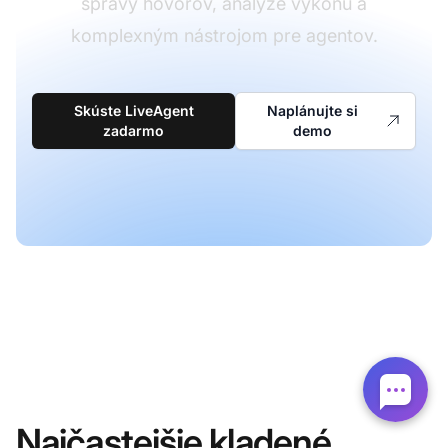
správy hovorov, analýze výkonu a
komplexným nástrojom pre agentov.
Skúste LiveAgent
Naplánujte si
zadarmo
demo
Najčastejšie kladené