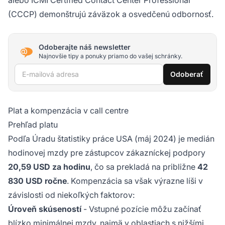
(CCCP) demonštrujú záväzok a osvedčenú odbornosť.
Odoberajte náš newsletter
Najnovšie tipy a ponuky priamo do vašej schránky.
E-mailová adresa
Odoberať
Plat a kompenzácia v call centre
Prehľad platu
Podľa Úradu štatistiky práce USA (máj 2024) je medián
hodinovej mzdy pre zástupcov zákazníckej podpory
20,59 USD za hodinu
, čo sa prekladá na približne
42
830 USD ročne
. Kompenzácia sa však výrazne líši v
závislosti od niekoľkých faktorov:
Úroveň skúseností
- Vstupné pozície môžu začínať
blízko minimálnej mzdy, najmä v oblastiach s nižšími