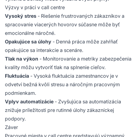
Výzvy v práci v call centre
Vysoký stres
- Riešenie frustrovaných zákazníkov a
spracovanie viacerých hovorov súčasne môže byť
emocionálne náročné.
Opakujúce sa úlohy
- Denná práca môže zahŕňať
opakujúce sa interakcie a scenáre.
Tlak na výkon
- Monitorovanie a metriky zabezpečenia
kvality môžu vytvoriť tlak na splnenie cieľov.
Fluktuácia
- Vysoká fluktuácia zamestnancov je v
odvetví bežná kvôli stresu a náročným pracovným
podmienkam.
Vplyv automatizácie
- Zvyšujúca sa automatizácia
znižuje príležitosti pre rutinné úlohy zákazníckej
podpory.
Záver
Pracovné miesta v call centre predstavujú významný