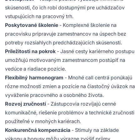
skúsenosti, čo ich robí dostupnými pre uchádzačov
vstupujúcich na pracovný trh.
Poskytované školenie
- Komplexné školenie na
pracovisku pripravuje zamestnancov na úspech bez
potreby rozsiahlych predchádzajúcich skúseností.
Príležitosti na pokrok
- Jasné cesty kariérneho postupu
umožňujú motivovaným zamestnancom postúpiť na
vedúce a riadiace pozície.
Flexibilný harmonogram
- Mnohé call centrá ponúkajú
rôzne možnosti zmien a pozície na čiastočný úväzok na
vyváženie pracovného a osobného života.
Rozvoj zručností
- Zástupcovia rozvíjajú cenné
komunikačné, riešenie problémov a technické zručnosti
použiteľné v mnohých kariérach.
Konkurenčná kompenzácia
- Stimuly na základe
výkonu a bonusy môžu výrazne zvýšiť príjmy.