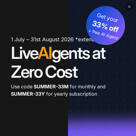
Get your
33% off
+ free AI Agent
1 July – 31st August 2026 *extended
Live
AI
gents at
Zero Cost
Use code
SUMMER-33M
for monthly and
SUMMER-33Y
for yearly subscription