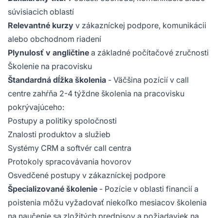
súvisiacich oblastí
Relevantné kurzy
v zákazníckej podpore, komunikácii
alebo obchodnom riadení
Plynulosť v angličtine
a základné počítačové zručnosti
Školenie na pracovisku
Štandardná dĺžka školenia
- Väčšina pozícií v call
centre zahŕňa 2-4 týždne školenia na pracovisku
pokrývajúceho:
Postupy a politiky spoločnosti
Znalosti produktov a služieb
Systémy CRM a softvér call centra
Protokoly spracovávania hovorov
Osvedčené postupy v zákazníckej podpore
Špecializované školenie
- Pozície v oblasti financií a
poistenia môžu vyžadovať niekoľko mesiacov školenia
na naučenie sa zložitých predpisov a požiadaviek na