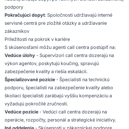
podpory
Pokračujúci dopyt
: Spoločnosti udržiavajú interné
servisné centrá pre zložité otázky a udržiavanie
zákazníkov
Príležitosti na pokrok v kariére
S skúsenosťami môžu agenti call centra postúpiť na:
Vedúce úlohy
- Supervízori call centra dozerajú na
výkon agentov, poskytujú koučing, spravujú
zabezpečenie kvality a riešia eskalácii.
Špecializované pozície
- Špecialisti na technickú
podporu, špecialisti na zabezpečenie kvality alebo
školiaci špecialisti zarábajú vyššiu kompenzáciu a
vyžadujú pokročilé zručnosti.
Vedúce pozície
- Vedúci call centra dozerajú na
operácie, rozpočty, personál a strategické iniciatívy.
Iné oddelenia
- Skúsenosti v zákazníckej podpore