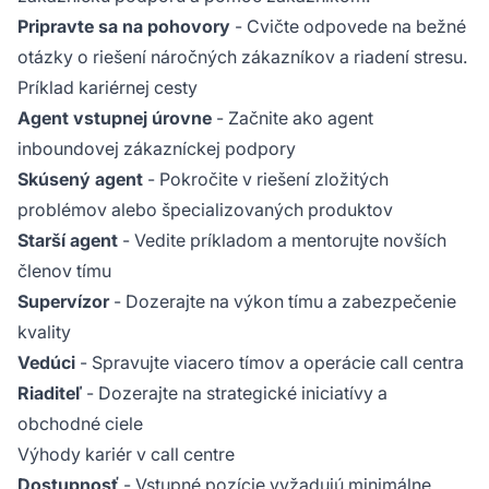
Pripravte sa na pohovory
- Cvičte odpovede na bežné
otázky o riešení náročných zákazníkov a riadení stresu.
Príklad kariérnej cesty
Agent vstupnej úrovne
- Začnite ako agent
inboundovej zákazníckej podpory
Skúsený agent
- Pokročite v riešení zložitých
problémov alebo špecializovaných produktov
Starší agent
- Vedite príkladom a mentorujte novších
členov tímu
Supervízor
- Dozerajte na výkon tímu a zabezpečenie
kvality
Vedúci
- Spravujte viacero tímov a operácie call centra
Riaditeľ
- Dozerajte na strategické iniciatívy a
obchodné ciele
Výhody kariér v call centre
Dostupnosť
- Vstupné pozície vyžadujú minimálne