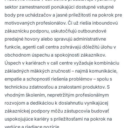
sektor zamestnanosti ponúkajúci dostupné vstupné
body pre uchádzačov a jasné príležitosti na pokrok pre
motivovaných profesionálov. Či už riešia inboundovú
zákaznícku podporu, uskutočňujú outboundové
predajné hovory alebo spravujú administratívne
funkcie, agenti call centra zohrávajú dôležitú úlohu v
obchodnom úspechu a spokojnosti zákazníkov.
Úspech v kariérach v call centre vyžaduje kombináciu
základných mäkkých zručností – najmä komunikácie,
empatie a schopností riešenia problémov – spolu s
technickou zdatnosťou a znalostami produktov. S
vhodným školením, nepretržitým profesionálnym
rozvojom a dedikáciou k dosiahnutiu vynikajúcej
zákazníckej podpory môžu zástupcovia budovať
uspokojujúce kariéry s príležitosťami na pokrok na
vedúce a riadiace pozície.