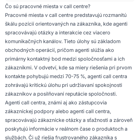
inboundovej podpore až po špecializované
Čo sú pracovné miesta v call centre?
outboundové predajné úlohy, ktoré vyžadujú
Pracovné miesta v call centre predstavujú rozmanitú
silné komunikačné zručnosti, znalosti
škálu pozícií orientovaných na zákazníka, kde agenti
produktov a odbornosť v zákazníckej
spracovávajú otázky a interakcie cez viacero
podpore.
komunikačných kanálov. Tieto úlohy sú základom
obchodných operácií, pričom agenti slúžia ako
primárny kontaktný bod medzi spoločnosťami a ich
zákazníkmi. V odvetví, kde sa miery riešenia pri prvom
kontakte pohybujú medzi 70-75 %, agenti call centra
zohrávajú kritickú úlohu pri udržiavaní spokojnosti
zákazníkov a posilňovaní reputácie spoločnosti.
Agenti call centra, známi aj ako zástupcovia
zákazníckej podpory alebo agenti call centra,
spracovávajú zákaznícke otázky a sťažnosti a zároveň
poskytujú informácie v reálnom čase o produktoch a
službách. Či už riešia frustrovaného zákazníka s