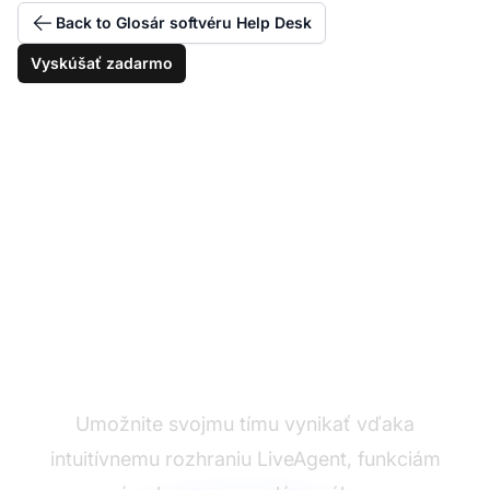
Back to Glosár softvéru Help Desk
Vyskúšať zadarmo
Podporujte svojich
agentov call centra
Umožnite svojmu tímu vynikať vďaka
intuitívnemu rozhraniu LiveAgent, funkciám