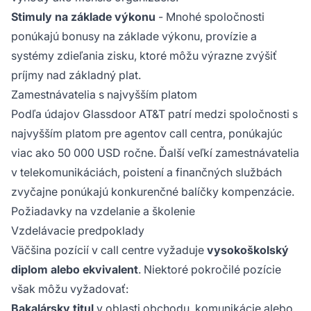
Stimuly na základe výkonu
- Mnohé spoločnosti
ponúkajú bonusy na základe výkonu, provízie a
systémy zdieľania zisku, ktoré môžu výrazne zvýšiť
príjmy nad základný plat.
Zamestnávatelia s najvyšším platom
Podľa údajov Glassdoor AT&T patrí medzi spoločnosti s
najvyšším platom pre agentov call centra, ponúkajúc
viac ako 50 000 USD ročne. Ďalší veľkí zamestnávatelia
v telekomunikáciách, poistení a finančných službách
zvyčajne ponúkajú konkurenčné balíčky kompenzácie.
Požiadavky na vzdelanie a školenie
Vzdelávacie predpoklady
Väčšina pozícií v call centre vyžaduje
vysokoškolský
diplom alebo ekvivalent
. Niektoré pokročilé pozície
však môžu vyžadovať:
Bakalársky titul
v oblasti obchodu, komunikácie alebo