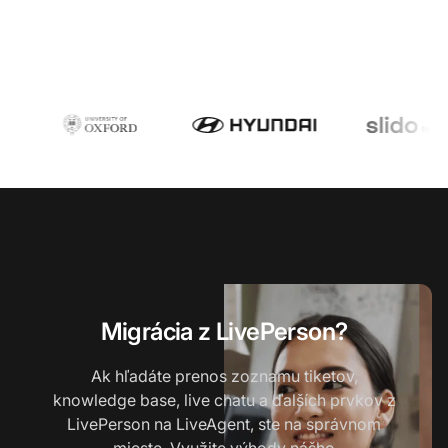
Migrácia z LivePerson?
Ak hľadáte prenos zoznamu tiketov,
knowledge base, live chatu a ďalších prvkov z
LivePerson na LiveAgent, ste na správnom
mieste. Využite výhody nášho