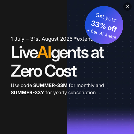
Get your
33% off
+ free AI Agent
1 July – 31st August 2026 *extended
Live
AI
gents at
Zero Cost
Use code
SUMMER-33M
for monthly and
SUMMER-33Y
for yearly subscription