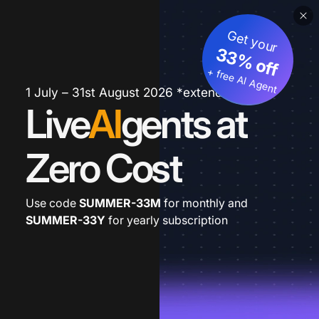
Get your
33% off
+ free AI Agent
1 July – 31st August 2026 *extended
Live
AI
gents at
Zero Cost
Use code
SUMMER-33M
for monthly and
SUMMER-33Y
for yearly subscription