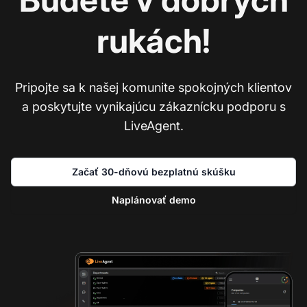
rukách!
Pripojte sa k našej komunite spokojných klientov
a poskytujte vynikajúcu zákaznícku podporu s
LiveAgent.
Začať 30-dňovú bezplatnú skúšku
Naplánovať demo