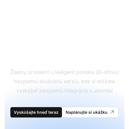
Ešte nemáte
LiveAgent?
Žiadny problém! LiveAgent ponúka 30-dňovú
bezplatnú skúšobnú verziu, kde si môžete
vyskúšať bezplatnú integráciu s Joomla!
Vyskúšajte hneď teraz
Naplánujte si ukážku