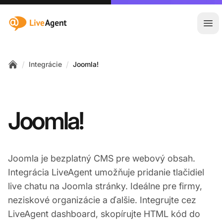
:site.title
Otv
/
/
Integrácie
Joomla!
Home
Joomla!
Joomla je bezplatný CMS pre webový obsah.
Integrácia LiveAgent umožňuje pridanie tlačidiel
live chatu na Joomla stránky. Ideálne pre firmy,
neziskové organizácie a ďalšie. Integrujte cez
LiveAgent dashboard, skopírujte HTML kód do