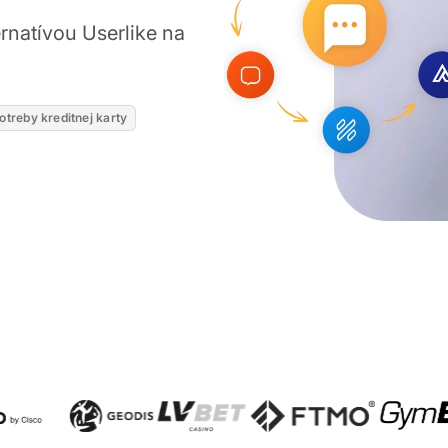
ernatívou Userlike na
otreby kreditnej karty