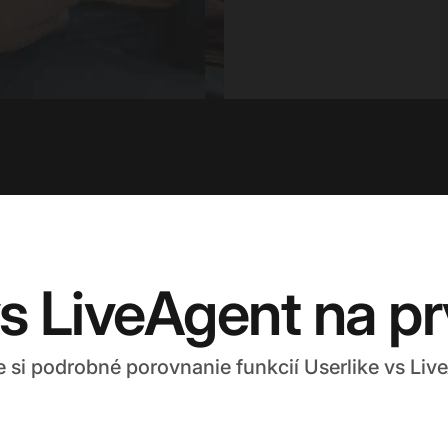
vs LiveAgent na p
e si podrobné porovnanie funkcií Userlike vs Liv