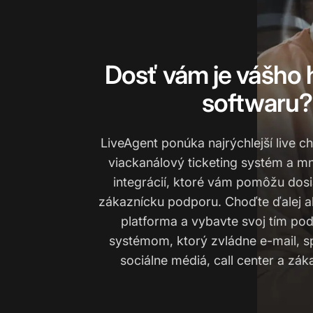
Dosť vám je vášho 
softwaru?
LiveAgent ponúka najrýchlejší live ch
viackanálový ticketing systém a mn
integrácií, ktoré vám pomôžu dos
zákaznícku podporu. Choďte ďalej ak
platforma a vybavte svoj tím pod
systémom, ktorý zvládne e-mail, sp
sociálne médiá, call center a zák