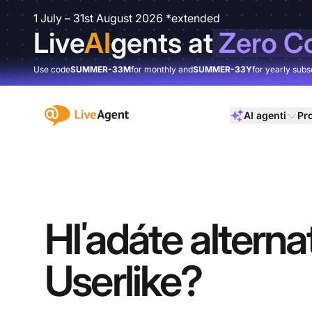
1 July – 31st August 2026 *extended
Live
AI
gents at
Zero C
Use code
SUMMER-33M
for monthly and
SUMMER-33Y
for yearly subs
:site.title
AI agenti
Pr
Hľadáte alterna
Userlike?