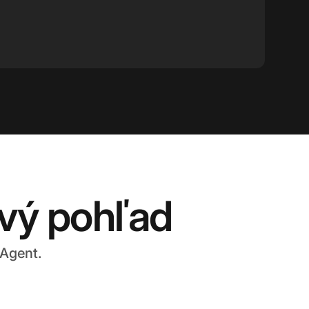
rvý pohľad
eAgent.