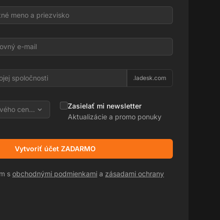
l
.ladesk.com
Zasielať mi newsletter
vého centra
Aktualizácie a promo ponuky
Vytvoriť účet ZADARMO
sm s
obchodnými podmienkami
a
zásadami ochrany