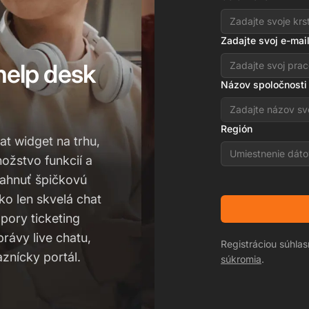
Zadajte svoj e-mai
help desk
Názov spoločnosti
Región
at widget na trhu,
Umiestnenie dáto
ožstvo funkcií a
iahnuť špičkovú
o len skvelá chat
pory ticketing
rávy live chatu,
Registráciou súhla
aznícky portál.
súkromia
.