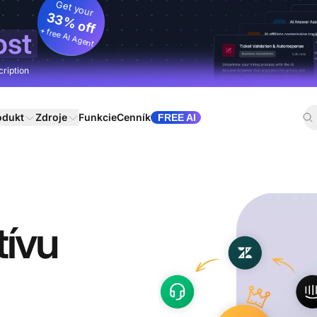
Get your
33% off
+ free AI Agent
ost
cription
odukt
Zdroje
Funkcie
Cenník
FREE AI
tívu