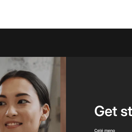
Get s
Celé meno