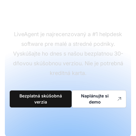
mailov na príspevky
blogu?
LiveAgent je najrecenzovaný a #1 helpdesk
software pre malé a stredné podniky.
Vyskúšajte ho dnes s našou bezplatnou 30-
dňovou skúšobnou verziou. Nie je potrebná
kreditná karta.
Bezplatná skúšobná
Naplánujte si
verzia
demo