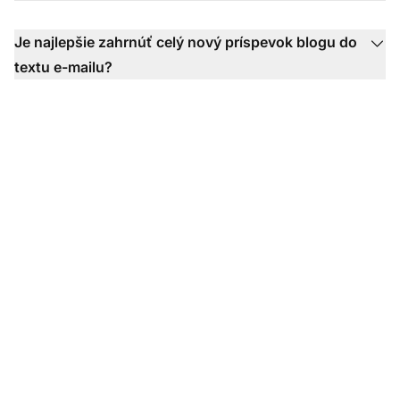
Je najlepšie zahrnúť celý nový príspevok blogu do
textu e-mailu?
Ste pripravení použiť
naše nové šablóny e-