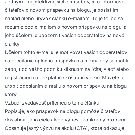
Jedným z najefektívnejších spôsobov, ako informovať
čitateľov o novom príspevku na blogu, je poslať im
náhľad alebo úryvok článku e-mailom. To je to, čo sa
rozumie pod e-mailom o novom príspevku na blogu, a
jeho účelom je upozorniť vašich odberateľov na nové
články.
Účelom tohto e-mailu je motivovať vašich odberateľov
na prečítanie úplného príspevku na blogu, aby sa mohli
zapojiť do vášho podniku kliknutím na “čítaj viac” alebo
registráciou na bezplatnú skúšobnú verziu. Môžete to
urobiť odoslaním e-mailu o novom príspevku na blogu,
ktorý:
Vzbudí zvedavosť príjemcu o téme článku
Popisuje, ako príspevok na blogu pomôže čitateľovi
dosiahnuť jeho ciele alebo vyriešiť konkrétny problém
Obsahuje jasný výzvu na akciu (CTA), ktorá odkazuje