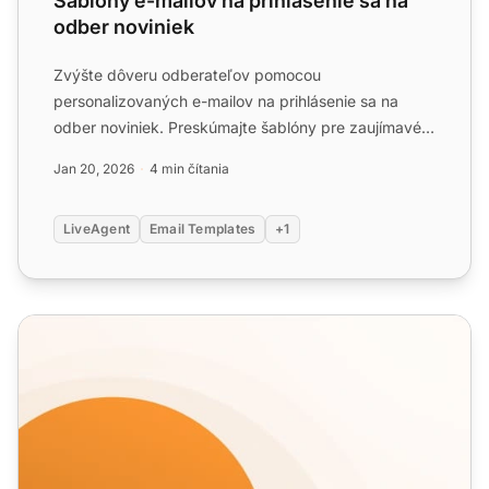
Šablóny e-mailov na prihlásenie sa na
odber noviniek
Zvýšte dôveru odberateľov pomocou
personalizovaných e-mailov na prihlásenie sa na
odber noviniek. Preskúmajte šablóny pre zaujímavé
predmety a obsah na zvýšenie...
Jan 20, 2026
4 min čítania
LiveAgent
Email Templates
+1
Šablóny upomienok na e-maily a tipy na každodenné použ