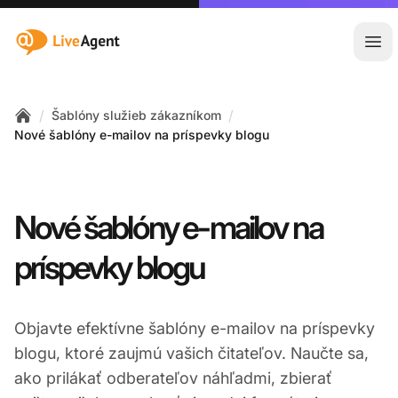
:site.title
Otv
/
/
Šablóny služieb zákazníkom
Home
Nové šablóny e-mailov na príspevky blogu
Nové šablóny e-mailov na
príspevky blogu
Objavte efektívne šablóny e-mailov na príspevky
blogu, ktoré zaujmú vašich čitateľov. Naučte sa,
ako prilákať odberateľov náhľadmi, zbierať