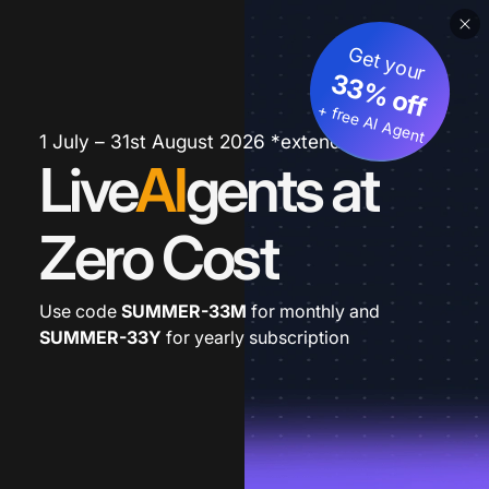
Get your
33% off
+ free AI Agent
1 July – 31st August 2026 *extended
Live
AI
gents at
Zero Cost
Use code
SUMMER-33M
for monthly and
SUMMER-33Y
for yearly subscription