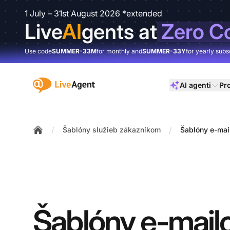
1 July – 31st August 2026 *extended
Live
AI
gents at
Zero C
Use code
SUMMER-33M
for monthly and
SUMMER-33Y
for yearly subs
:site.title
AI agenti
Pr
/
/
Šablóny služieb zákazníkom
Šablóny e-mai
Home
Šablóny e-mail