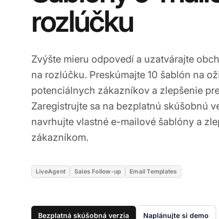
rozlúčku
Zvýšte mieru odpovedí a uzatvárajte ob
na rozlúčku. Preskúmajte 10 šablón na o
potenciálnych zákazníkov a zlepšenie pr
Zaregistrujte sa na bezplatnú skúšobnú v
navrhujte vlastné e-mailové šablóny a zle
zákazníkom.
LiveAgent
Sales Follow-up
Email Templates
Bezplatná skúšobná verzia
Naplánujte si demo