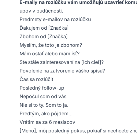
E-maily na rozlúčku vám umožňujú uzavrieť kom
upov v budúcnosti.
Predmety e-mailov na rozlúčku
Ďakujem od [Značka]
Zbohom od [Značka]
Myslím, že toto je zbohom?
Mám ostať alebo mám ísť?
Ste stále zainteresovaní na [ich cieľ]?
Povolenie na zatvorenie vášho spisu?
Čas sa rozlúčiť
Posledný follow-up
Nepočul som od vás
Nie si to ty. Som to ja.
Predtým, ako pôjdem…
Vrátim sa za 6 mesiacov
[Meno], môj posledný pokus, pokiaľ si nechcete zno