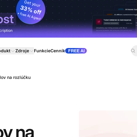
Get your
33% off
+ free AI Agent
ost
cription
odukt
Zdroje
Funkcie
Cenník
FREE AI
lov na rozlúčku
ov na