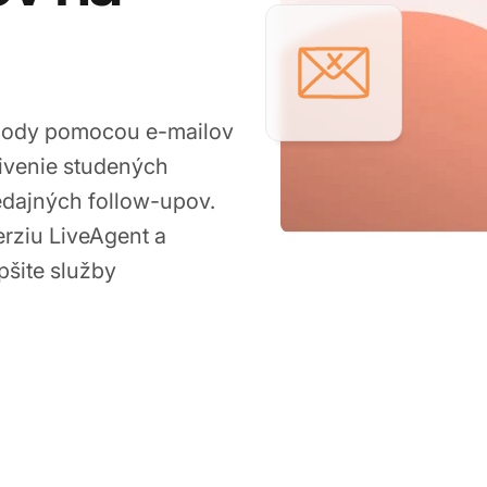
chody pomocou e-mailov
živenie studených
edajných follow-upov.
erziu LiveAgent a
pšite služby