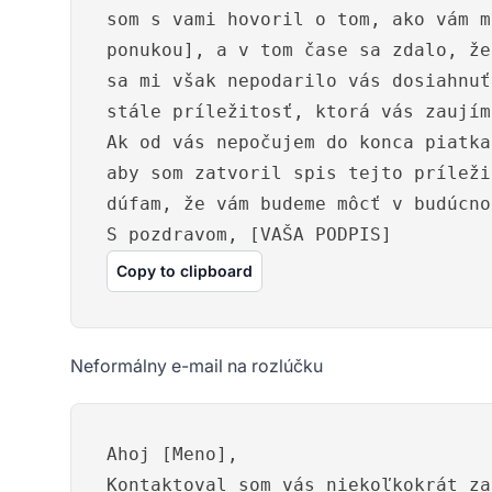
som s vami hovoril o tom, ako vám m
ponukou], a v tom čase sa zdalo, že
sa mi však nepodarilo vás dosiahnuť
stále príležitosť, ktorá vás zaujím
Ak od vás nepočujem do konca piatka
aby som zatvoril spis tejto príleži
dúfam, že vám budeme môcť v budúcno
S pozdravom, [VAŠA PODPIS]
Copy to clipboard
Neformálny e-mail na rozlúčku
Ahoj [Meno],
Kontaktoval som vás niekoľkokrát za