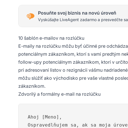
Posuňte svoj biznis na novú úroveň
Vyskúšajte LiveAgent zadarmo a presvedčte sa
10 šablón e-mailov na rozlúčku
E-maily na rozlúčku môžu byť účinné pre odchádzaj
potenciálnym zákazníkom, ktorí s vami predtým nek
follow-upy potenciálnym zákazníkom, ktorí v určit
pri adresovaní listov o rezignácii vášmu nadriadené
môžu slúžiť ako východisko pre vaše vlastné posl
zákazníkom.
Zdvorilý a formálny e-mail na rozlúčku
Ahoj [Meno],
Ospravedlňujem sa, ak sa moja úrove