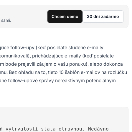
Chcem demo
30 dní zadarmo
 sami.
úce follow-upy (keď posielate studené e-maily
omunikovali), prichádzajúce e-maily (keď posielate
om bode prejavili záujem o vašu ponuku), alebo dokonca
mu. Bez ohľadu na to, tieto 10 šablón e-mailov na rozlúčku
edné follow-upové správy nereaktívnym potenciálnym
ň vytrvalosti stala otravnou. Nedávno