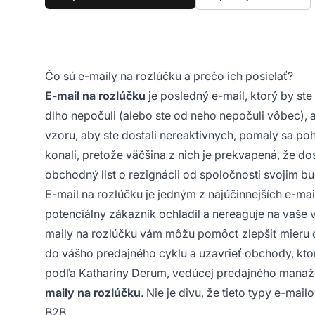
Čo sú e-maily na rozlúčku a prečo ich posielať?
E-mail na rozlúčku
je posledný e-mail, ktorý by st
dlho nepočuli (alebo ste od neho nepočuli vôbec), 
vzoru, aby ste dostali nereaktívnych, pomaly sa p
konali, pretože väčšina z nich je prekvapená, že d
obchodný list o rezignácii od spoločnosti svojim 
E-mail na rozlúčku je jedným z najúčinnejších e-mai
potenciálny zákazník ochladil a nereaguje na vaše v
maily na rozlúčku vám môžu pomôcť zlepšiť mieru o
do vášho predajného cyklu a uzavrieť obchody, ktor
podľa Kathariny Derum, vedúcej predajného manažér
maily na rozlúčku
. Nie je divu, že tieto typy e-mai
B2B.