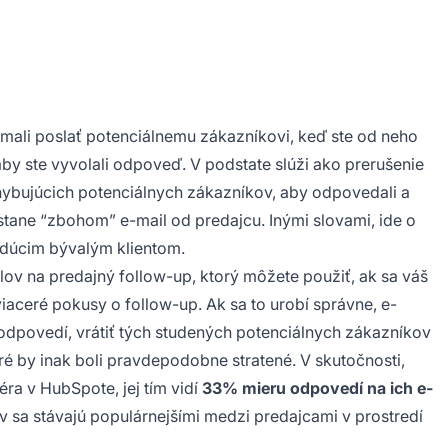
e mali poslať potenciálnemu zákazníkovi, keď ste od neho
aby ste vyvolali odpoveď. V podstate slúži ako prerušenie
ohybujúcich potenciálnych zákazníkov, aby odpovedali a
ostane “zbohom” e-mail od predajcu. Inými slovami, ide o
budúcim bývalým klientom.
lov na predajný follow-up, ktorý môžete použiť, ak sa váš
iaceré pokusy o follow-up. Ak sa to urobí správne, e-
dpovedí, vrátiť tých studených potenciálnych zákazníkov
é by inak boli pravdepodobne stratené. V skutočnosti,
a v HubSpote, jej tím vidí
33% mieru odpovedí na ich e-
lov sa stávajú populárnejšími medzi predajcami v prostredí