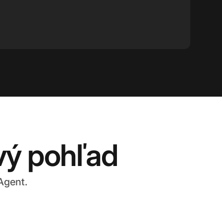
vý pohľad
Agent.