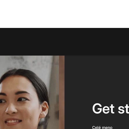
Get s
Celé meno