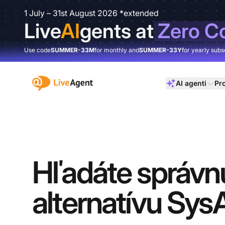
1 July – 31st August 2026 *extended
Live
AI
gents at
Zero C
Use code
SUMMER-33M
for monthly and
SUMMER-33Y
for yearly subs
:site.title
AI agenti
Pr
Hľadáte správn
alternatívu Sys