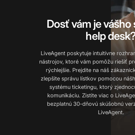
Dosť vám je vášho
help desk
LiveAgent poskytuje intuitívne rozhra
nástrojov, ktoré vám pomôžu riešiť p
rýchlejšie. Prejdite na náš zákazníc
zlepšite správu lístkov pomocou náš
systému ticketingu, ktorý zjednoc
komunikáciu. Zistite viac o LiveAge
bezplatnú 30-dňovú skúšobnú verzi
LiveAgent.