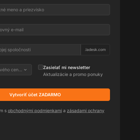
l
.ladesk.com
Zasielať mi newsletter
vého centra
Aktualizácie a promo ponuky
Vytvoriť účet ZADARMO
sm s
obchodnými podmienkami
a
zásadami ochrany