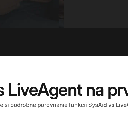
s LiveAgent na pr
te si podrobné porovnanie funkcií SysAid vs Live