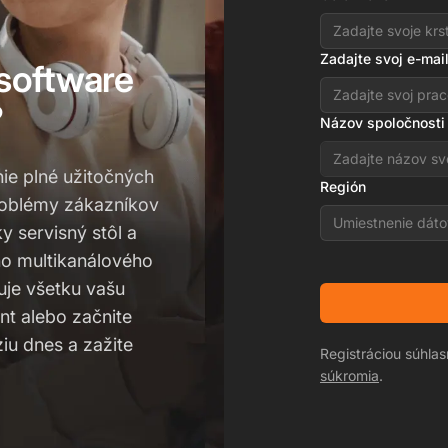
Zadajte svoj e-mai
 software
?
Názov spoločnosti
nie plné užitočných
Región
roblémy zákazníkov
Umiestnenie dáto
ky servisný stôl a
ho multikanálového
uje všetku vašu
nt alebo začnite
u dnes a zažite
Registráciou súhla
súkromia
.