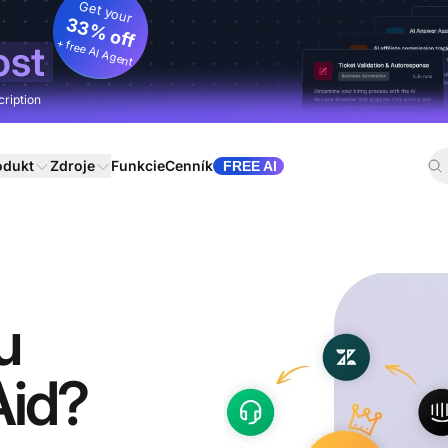
Get your
33% off
+ free AI Agent
ost
cription
odukt
Zdroje
Funkcie
Cenník
FREE AI
u
Aid?