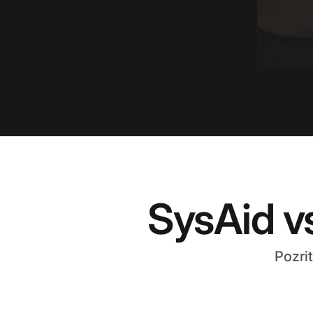
SysAid v
Pozri