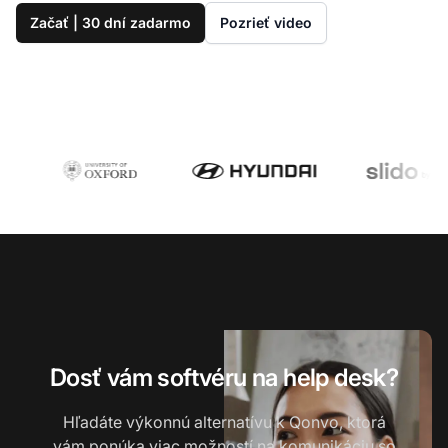
Začať | 30 dní zadarmo
Pozrieť video
Dosť vám softvéru na help desk?
Hľadáte výkonnú alternatívu k Qonvo, ktorá
vám ponúka viac možností na komunikáciu so