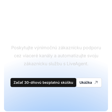
Líder v softvéri pre
zákaznícku podporu
Poskytujte výnimočnú zákaznícku podporu
cez viaceré kanály a automatizujte svoju
zákaznícku službu s LiveAgent.
Začať 30-dňovú bezplatnú skúšku
Ukážka