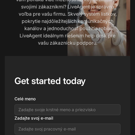
svojimi zákazníkmi? LiveAgent je správna
voľba pre vašu firmu. Skvelý systém lístkov,
pokrytie najdôležitejších komunikačných
kanálov a jednoduchosť použitia robia
LiveAgent ideálnym riešením help desk pre
vašu zákaznícku podporu.
Get started today
Celé meno
Zadajte svoj e-mail