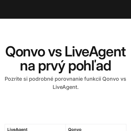
Qonvo vs LiveAgent
na prvý pohľad
Pozrite si podrobné porovnanie funkcií Qonvo vs
LiveAgent.
LiveAgent
Qonvo