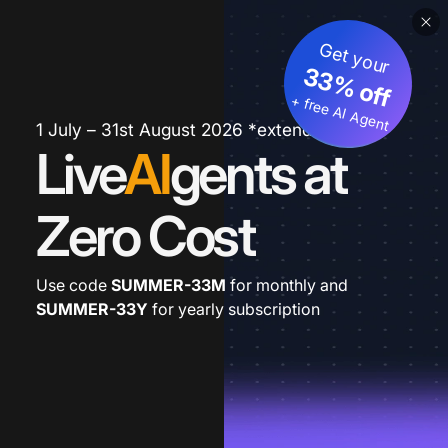
Get your
33% off
+ free AI Agent
1 July – 31st August 2026 *extended
Live
AI
gents at
Zero Cost
Use code
SUMMER-33M
for monthly and
SUMMER-33Y
for yearly subscription