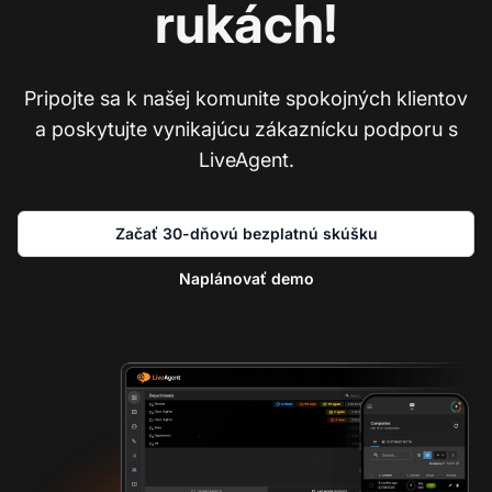
rukách!
Pripojte sa k našej komunite spokojných klientov
a poskytujte vynikajúcu zákaznícku podporu s
LiveAgent.
Začať 30-dňovú bezplatnú skúšku
Naplánovať demo