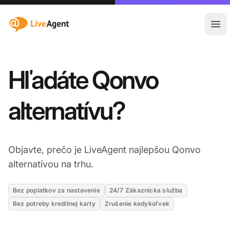
:site.title
Otv
Hľadáte Qonvo
alternatívu?
Objavte, prečo je LiveAgent najlepšou Qonvo
alternatívou na trhu.
Bez poplatkov za nastavenie
24/7 Zákaznícka služba
Bez potreby kreditnej karty
Zrušenie kedykoľvek