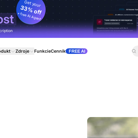
Get your
33% off
+ free AI Agent
ost
cription
odukt
Zdroje
Funkcie
Cenník
FREE AI