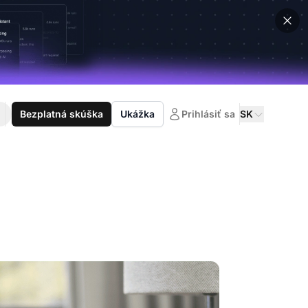
Bezplatná skúška
Ukážka
Prihlásiť sa
SK