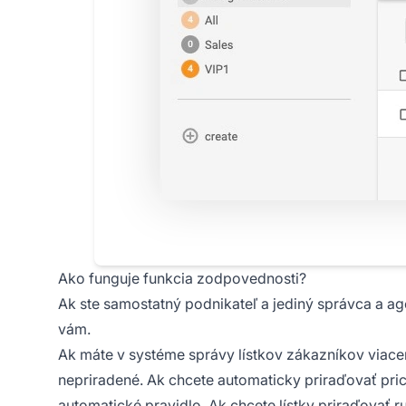
Ako funguje funkcia zodpovednosti?
Ak ste samostatný podnikateľ a jediný správca a ag
vám.
Ak máte v systéme správy lístkov zákazníkov viace
nepriradené. Ak chcete automaticky priraďovať pri
automatické pravidlo. Ak chcete lístky priraďovať r