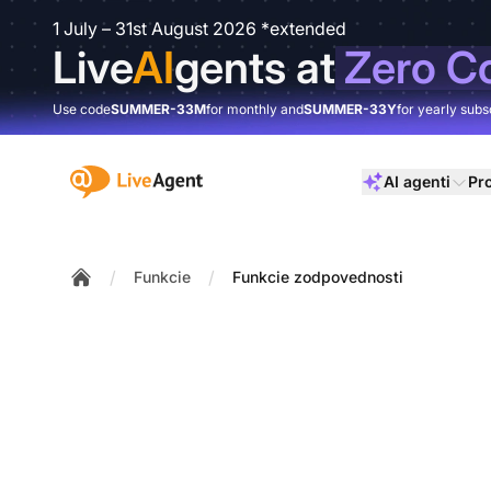
1 July – 31st August 2026 *extended
Live
AI
gents at
Zero C
Use code
SUMMER-33M
for monthly and
SUMMER-33Y
for yearly subs
:site.title
AI agenti
Pr
/
/
Funkcie
Funkcie zodpovednosti
Home