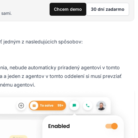
Chcem demo
30 dní zadarmo
 sami.
iť jedným z nasledujúcich spôsobov:
lenia, nebude automaticky priradený agentovi v tomto
a a jeden z agentov v tomto oddelení si musí prevziať
inému agentovi.