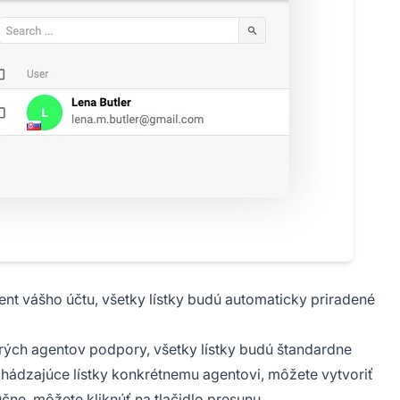
ent vášho účtu, všetky lístky budú automaticky priradené
rých agentov podpory, všetky lístky budú štandardne
chádzajúce lístky konkrétnemu agentovi, môžete vytvoriť
učne, môžete kliknúť na tlačidlo presunu.