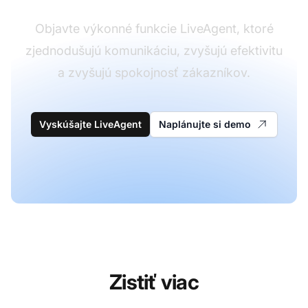
Objavte výkonné funkcie LiveAgent, ktoré
zjednodušujú komunikáciu, zvyšujú efektivitu
a zvyšujú spokojnosť zákazníkov.
Vyskúšajte LiveAgent
Naplánujte si demo
Zistiť viac