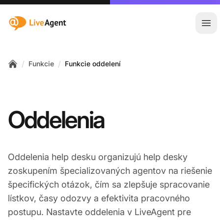
:site.title
Otv
/
/
Funkcie
Funkcie oddelení
Home
Oddelenia
Oddelenia help desku organizujú help desky
zoskupením špecializovaných agentov na riešenie
špecifických otázok, čím sa zlepšuje spracovanie
lístkov, časy odozvy a efektivita pracovného
postupu. Nastavte oddelenia v LiveAgent pre