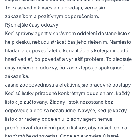
To zase vedie k väčšiemu predaju, vernejším
zákazníkom a pozitívnym odporučeniam.
Rýchlejšie časy odozvy
Keď správny agent v správnom oddelení dostane lístok
help desku, nebudú strácať čas jeho riešením. Namiesto
hľadania odpovedí alebo konzultácie s kolegami budú
hneď vedieť, čo povedať a vyriešiť problém. To zlepšuje
časy riešenia a odozvy, čo zase zlepšuje spokojnosť
zákazníka.
Jasné zodpovednosti a efektívnejšie pracovné postupy
Keď sú lístky priradené konkrétnym oddeleniam, každý
lístok je zúčtovaný. Žiadny lístok nezostane bez
odpovede alebo sa nezabudne. Navyše, keď je každý
lístok priradený oddeleniu, žiadny agent nemusí
prehľadávať doručenú poštu lístkov, aby našiel ten, na
ktorý môže odpovedať. Oddelenia vytvárajú jasné