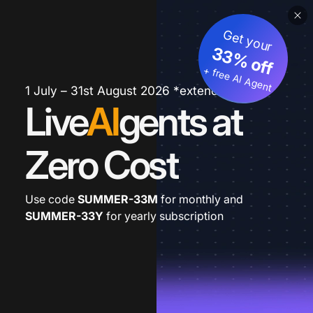
Get your
33% off
+ free AI Agent
1 July – 31st August 2026 *extended
Live
AI
gents at
Zero Cost
Use code
SUMMER-33M
for monthly and
SUMMER-33Y
for yearly subscription