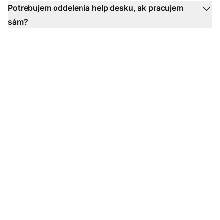
Potrebujem oddelenia help desku, ak pracujem
sám?
Transformujte vašu
skúsenosť so
zákazníckym podporou