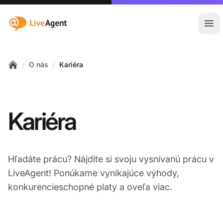
:site.title
Otv
/
/
O nás
Kariéra
Home
Kariéra
Hľadáte prácu? Nájdite si svoju vysnívanú prácu v
LiveAgent! Ponúkame vynikajúce výhody,
konkurencieschopné platy a oveľa viac.