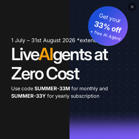
Get your
33% off
+ free AI Agent
1 July – 31st August 2026 *extended
Live
AI
gents at
Zero Cost
Use code
SUMMER-33M
for monthly and
SUMMER-33Y
for yearly subscription