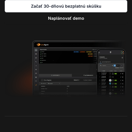
Začať 30-dňovú bezplatnú skúšku
Naplánovať demo