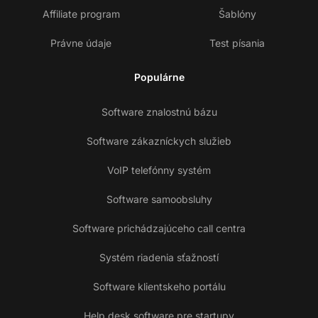
Affiliate program
Šablóny
Právne údaje
Test písania
Populárne
Software znalostnú bázu
Software zákazníckych služieb
VoIP telefónny systém
Software samoobsluhy
Software prichádzajúceho call centra
Systém riadenia sťažností
Software klientskeho portálu
Help desk software pre startupy